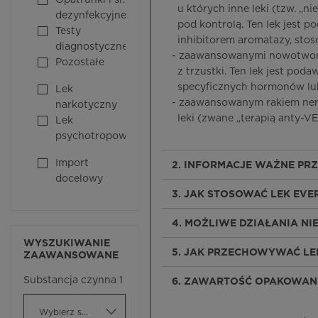
Opatrunki i śr.
u których inne leki (tzw. „n
dezynfekcyjne
pod kontrolą. Ten lek jest 
Testy
inhibitorem aromatazy, st
diagnostyczne
- zaawansowanymi nowotwor
Pozostałe
z trzustki. Ten lek jest podaw
specyficznych hormonów lub 
Lek
- zaawansowanym rakiem ner
narkotyczny
leki (zwane „terapią anty-VE
Lek
psychotropowy
Import
2. INFORMACJE WAŻNE PR
docelowy
3. JAK STOSOWAĆ LEK EVE
4. MOŻLIWE DZIAŁANIA N
WYSZUKIWANIE
5. JAK PRZECHOWYWAĆ LE
ZAAWANSOWANE
Substancja czynna 1
6. ZAWARTOŚĆ OPAKOWANI
Wybierz substancję czynną