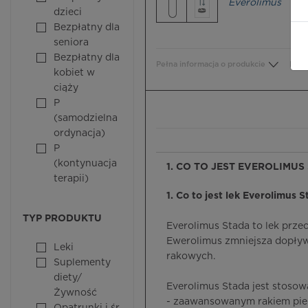
Everolimus
dzieci
Bezpłatny dla
seniora
Bezpłatny dla
Pełna informacja o produkcie
Bezp
kobiet w
ciąży
P
(samodzielna
ordynacja)
P
(kontynuacja
1. CO TO JEST EVEROLIMUS
terapii)
1. Co to jest lek Everolimus S
TYP PRODUKTU
Everolimus Stada to lek prz
Ewerolimus zmniejsza dopływ 
Leki
rakowych.
Suplementy
diety/
Everolimus Stada jest stosow
Żywność
- zaawansowanym rakiem pier