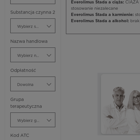
Everolimus Stada a ciąża:
CIĄŻA I
stosowanie niezalecane
Substancja czynna 2
Everolimus Stada a karmienie:
st
Everolimus Stada a alkohol:
brak 
Wybierz substancję czynną
Nazwa handlowa
Wybierz nazwę handlową
Odpłatność
Dowolna
Grupa
terapeutyczna
Wybierz grupę terapeutyczną
Kod ATC