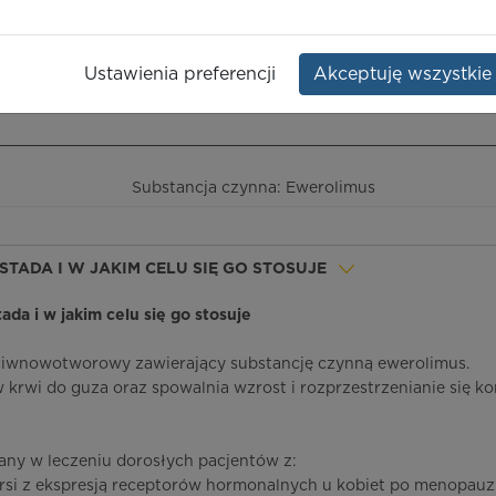
Opakowanie:
30 szt.
Ustawienia preferencji
Akceptuję wszystkie
ieczeństwo terapii
ICD-10
Ceny/refundacja
Ulotka przylekowa
Substancja czynna: Ewerolimus
 STADA I W JAKIM CELU SIĘ GO STOSUJE
tada i w jakim celu się go stosuje
eciwnowotworowy zawierający substancję czynną ewerolimus.
krwi do guza oraz spowalnia wzrost i rozprzestrzenianie się k
any w leczeniu dorosłych pacjentów z:
si z ekspresją receptorów hormonalnych u kobiet po menopauzi