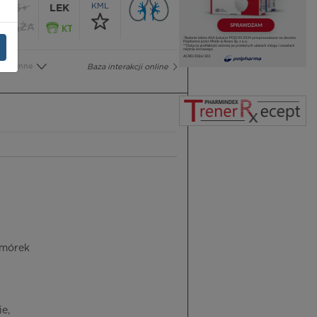
KML
65+
LEK
CIĄŻA
Inne
Baza interakcji online
omórek
e,