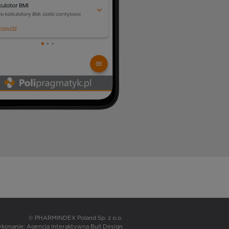
© PHARMINDEX Poland Sp. z o.o.
wykonanie:
Agencja Interaktywna Bull Design