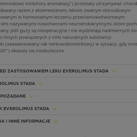
iesteroidowe inhibitory aromatazy”) przestały utrzymywać choro
podawany razem z eksemestanem, lekiem zwanym steroidowym
osowanym w hormonalnym leczeniu przeciwnowotworowym.
ami nazywanymi nowotworami neuroendokrynnymi, które poc
any, jeśli guzy są nieoperacyjne i nie wydzielają nadmiernych ilo
innych powiązanych z nimi naturalnych substancji.
ki (zaawansowany rak nerkowokomórkowy) w sytuacji, gdy inn
GF”) okazały się nieskuteczne.
ZED ZASTOSOWANIEM LEKU EVEROLIMUS STADA
ROLIMUS STADA
IEPOŻĄDANE
K EVEROLIMUS STADA
A I INNE INFORMACJE