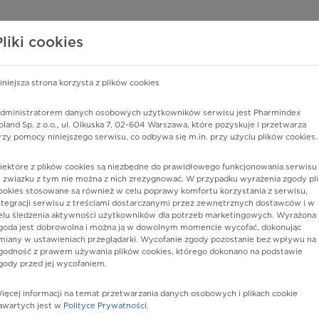
edzy o lekach
WISY PHARMINDEX
DATA LICENSING
SKLEP
Pliki cookies
iniejsza strona korzysta z plików cookies
Pharmindex
dministratorem danych osobowych użytkowników serwisu jest Pharmindex
oland Sp. z o.o., ul. Olkuska 7, 02-604 Warszawa, które pozyskuje i przetwarza
lider wiedzy o lekach
rzy pomocy niniejszego serwisu, co odbywa się m.in. przy użyciu plików cookies.
iektóre z plików cookies są niezbędne do prawidłowego funkcjonowania serwisu 
ę lub substancję czynną
 związku z tym nie można z nich zrezygnować. W przypadku wyrażenia zgody pli
ookies stosowane są również w celu poprawy komfortu korzystania z serwisu,
ntegracji serwisu z treściami dostarczanymi przez zewnętrznych dostawców i w
elu śledzenia aktywności użytkowników dla potrzeb marketingowych. Wyrażona
goda jest dobrowolna i można ją w dowolnym momencie wycofać, dokonując
miany w ustawieniach przeglądarki. Wycofanie zgody pozostanie bez wpływu na
godność z prawem używania plików cookies, którego dokonano na podstawie
gody przed jej wycofaniem.
ięcej informacji na temat przetwarzania danych osobowych i plikach cookie
 Stada
Postać:
tabl.
awartych jest w
Polityce Prywatności
.
Dawka:
5 mg