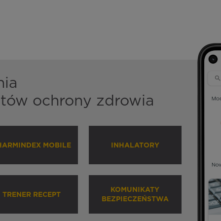
nia
istów ochrony zdrowia
HARMINDEX MOBILE
INHALATORY
KOMUNIKATY
TRENER RECEPT
BEZPIECZEŃSTWA