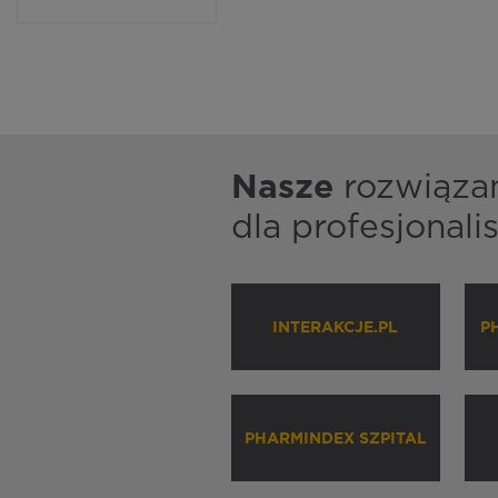
Nasze
rozwiąza
dla profesjonal
INTERAKCJE.PL
P
PHARMINDEX SZPITAL