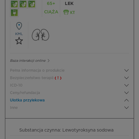
65+
LEK
CIĄŻA
KML
Baza interakcji online
Pełna informacja o produkcie
Bezpieczeństwo terapii
( ! )
ICD-10
Ceny/refundacja
Ulotka przylekowa
Inne
Substancja czynna: Lewotyroksyna sodowa