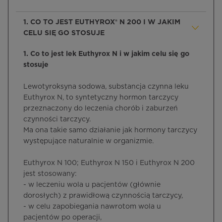
1. CO TO JEST EUTHYROX® N 200 I W JAKIM
CELU SIĘ GO STOSUJE
1. Co to jest lek Euthyrox N i w jakim celu się go
stosuje
Lewotyroksyna sodowa, substancja czynna leku
Euthyrox N, to syntetyczny hormon tarczycy
przeznaczony do leczenia chorób i zaburzeń
czynności tarczycy.
Ma ona takie samo działanie jak hormony tarczycy
występujące naturalnie w organizmie.
Euthyrox N 100; Euthyrox N 150 i Euthyrox N 200
jest stosowany:
- w leczeniu wola u pacjentów (głównie
dorosłych) z prawidłową czynnością tarczycy,
- w celu zapobiegania nawrotom wola u
pacjentów po operacji,