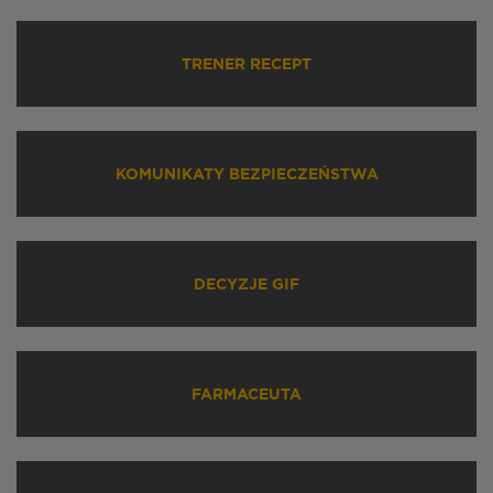
TRENER RECEPT
KOMUNIKATY BEZPIECZEŃSTWA
DECYZJE GIF
FARMACEUTA