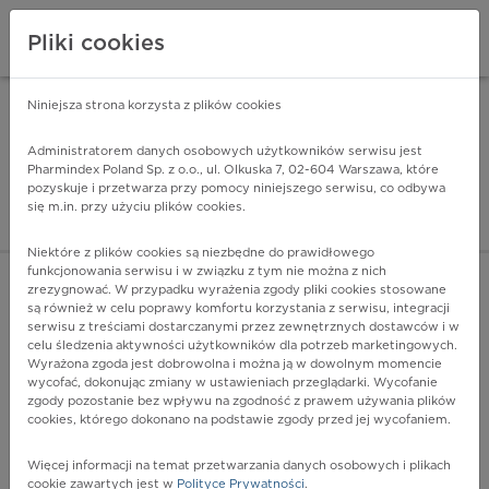
Pliki cookies
Niniejsza strona korzysta z plików cookies
Pharmindex Mobile
INSTALUJ
ZA DARMO - w Google Play
Administratorem danych osobowych użytkowników serwisu jest
Pharmindex Poland Sp. z o.o., ul. Olkuska 7, 02-604 Warszawa, które
pozyskuje i przetwarza przy pomocy niniejszego serwisu, co odbywa
Pharmindex - lider wi
się m.in. przy użyciu plików cookies.
ZALOGUJ SIĘ
ZAREJESTRUJ SIĘ
Niektóre z plików cookies są niezbędne do prawidłowego
funkcjonowania serwisu i w związku z tym nie można z nich
zrezygnować. W przypadku wyrażenia zgody pliki cookies stosowane
są również w celu poprawy komfortu korzystania z serwisu, integracji
serwisu z treściami dostarczanymi przez zewnętrznych dostawców i w
celu śledzenia aktywności użytkowników dla potrzeb marketingowych.
POKAŻ FILTRY
Wyrażona zgoda jest dobrowolna i można ją w dowolnym momencie
wycofać, dokonując zmiany w ustawieniach przeglądarki. Wycofanie
zgody pozostanie bez wpływu na zgodność z prawem używania plików
Pharmindex
cookies, którego dokonano na podstawie zgody przed jej wycofaniem.
lider wiedzy o lekach
Więcej informacji na temat przetwarzania danych osobowych i plikach
cookie zawartych jest w
Polityce Prywatności
.