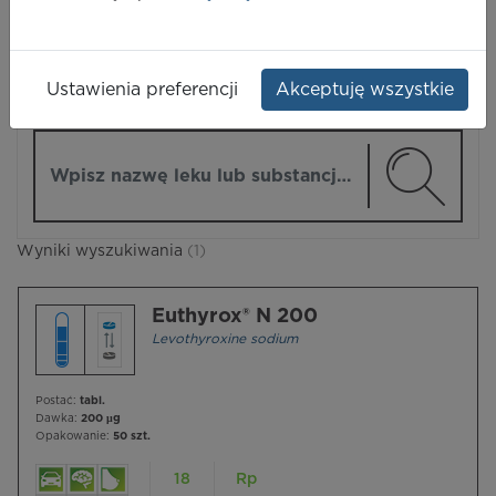
LEKI
Ustawienia preferencji
Akceptuję wszystkie
ZMIEŃ MODUŁ
Wpisz nazwę lub substancję czynną
Wyniki wyszukiwania
(1)
Euthyrox® N 200
Levothyroxine sodium
Postać:
tabl.
Dawka:
200 µg
Opakowanie:
50 szt.
18
Rp