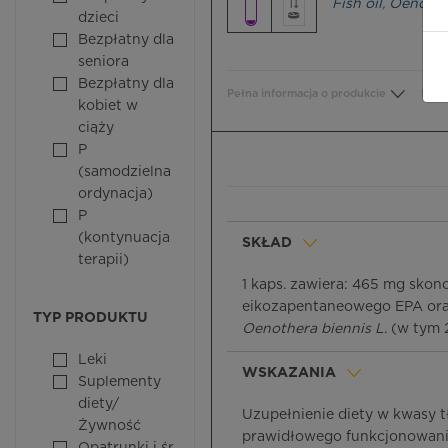
Fish oil
,
Oenothe
dzieci
Bezpłatny dla
seniora
Bezpłatny dla
Pełna informacja o produkcie
Bezp
kobiet w
ciąży
P
(samodzielna
ordynacja)
P
(kontynuacja
SKŁAD
terapii)
1 kaps. zawiera: 465 mg sko
eikozapentaneowego EPA ora
TYP PRODUKTU
Oenothera biennis L
. (w tym
Leki
WSKAZANIA
Suplementy
diety/
Uzupełnienie diety w kwasy t
Żywność
prawidłowego funkcjonowan