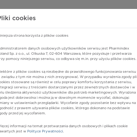
edzy o lekach
WISY PHARMINDEX
DATA LICENSING
SKLEP
Pliki cookies
iniejsza strona korzysta z plików cookies
Pharmindex
dministratorem danych osobowych użytkowników serwisu jest Pharmindex
oland Sp. z o.o., ul. Olkuska 7, 02-604 Warszawa, które pozyskuje i przetwarza
lider wiedzy o lekach
rzy pomocy niniejszego serwisu, co odbywa się m.in. przy użyciu plików cookies.
iektóre z plików cookies są niezbędne do prawidłowego funkcjonowania serwisu 
ę lub substancję czynną
 związku z tym nie można z nich zrezygnować. W przypadku wyrażenia zgody pli
ookies stosowane są również w celu poprawy komfortu korzystania z serwisu,
ntegracji serwisu z treściami dostarczanymi przez zewnętrznych dostawców i w
elu śledzenia aktywności użytkowników dla potrzeb marketingowych. Wyrażona
goda jest dobrowolna i można ją w dowolnym momencie wycofać, dokonując
miany w ustawieniach przeglądarki. Wycofanie zgody pozostanie bez wpływu na
godność z prawem używania plików cookies, którego dokonano na podstawie
gody przed jej wycofaniem.
ięcej informacji na temat przetwarzania danych osobowych i plikach cookie
orte
Postać:
kaps.
awartych jest w
Polityce Prywatności
.
Dawka: