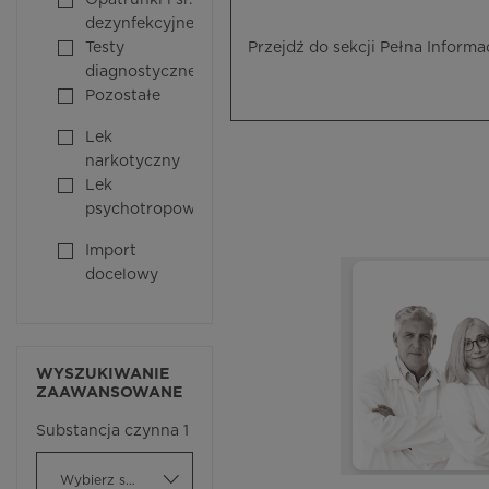
Opatrunki i śr.
dezynfekcyjne
Testy
Przejdź do sekcji Pełna Informa
diagnostyczne
Pozostałe
Lek
narkotyczny
Lek
psychotropowy
Import
docelowy
WYSZUKIWANIE
ZAAWANSOWANE
Substancja czynna 1
Wybierz substancję czynną