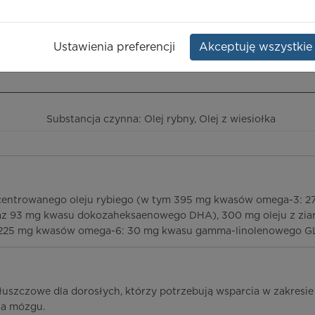
ra oil
Opakowanie:
60 szt.
Ustawienia preferencji
Akceptuję wszystkie
ieczeństwo terapii
ICD-10
Ceny/refundacja
Ulotka przylekowa
Substancja czynna: Olej rybny, Olej z wiesiołka
ncentrowanego oleju rybiego (w tym 395 mg kwasów omega-3: 
z 93 mg kwasu dokozaheksaenowego DHA), 300 mg oleju z ziar
 225 mg kwasów omega-6: 30 mg kwasu gamma-linolenowego G
łuszczowe dla dorosłych, którzy potrzebują wsparcia w zakresie 
ia mózgu.