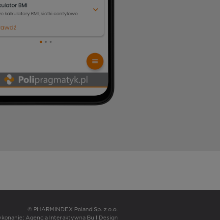
© PHARMINDEX Poland Sp. z o.o.
wykonanie:
Agencja Interaktywna Bull Design