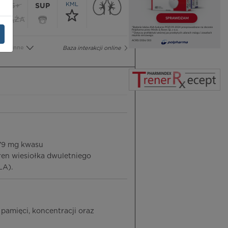
KML
65+
SUP
CIĄŻA
Inne
Baza interakcji online
279 mg kwasu
en wiesiołka dwuletniego
LA).
pamięci, koncentracji oraz