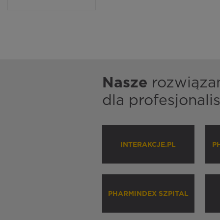
Nasze
rozwiąza
dla profesjonal
INTERAKCJE.PL
P
PHARMINDEX SZPITAL