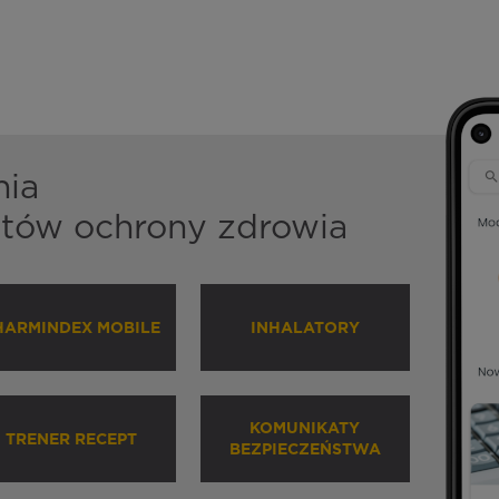
nia
istów ochrony zdrowia
HARMINDEX MOBILE
INHALATORY
KOMUNIKATY
TRENER RECEPT
BEZPIECZEŃSTWA