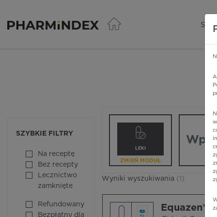
Pharmindex - lider wi
SER
N
A
P
p
N
Wpisz nazw
w
c
SZYBKIE FILTRY
i
c
LEKI
Na receptę
z
ZMIEŃ MODUŁ
z
Bez recepty
z
Lecznictwo
Wyniki wyszukiwania
(1)
z
zamknięte
W
Refundowany
Equazen® F
z
Bezpłatny dla