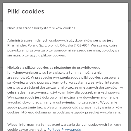
Pliki cookies
Niniejsza strona korzysta z plików cookies
Pharmindex Mobile
INSTALUJ
ZA DARMO - w Google Play
Administratorem danych osobowych użytkowników serwisu jest
Pharmindex Poland Sp. z o.o., ul. Olkuska 7, 02-604 Warszawa, które
pozyskuje i przetwarza przy pomocy niniejszego serwisu, co odbywa
Pharmindex - lider wi
się m.in. przy użyciu plików cookies.
ZALOGUJ SIĘ
ZAREJESTRUJ SIĘ
Niektóre z plików cookies są niezbędne do prawidłowego
funkcjonowania serwisu i w związku z tym nie można z nich
zrezygnować. W przypadku wyrażenia zgody pliki cookies stosowane
są również w celu poprawy komfortu korzystania z serwisu, integracji
serwisu z treściami dostarczanymi przez zewnętrznych dostawców i w
celu śledzenia aktywności użytkowników dla potrzeb marketingowych.
POKAŻ FILTRY
Wyrażona zgoda jest dobrowolna i można ją w dowolnym momencie
wycofać, dokonując zmiany w ustawieniach przeglądarki. Wycofanie
zgody pozostanie bez wpływu na zgodność z prawem używania plików
Pharmindex
cookies, którego dokonano na podstawie zgody przed jej wycofaniem.
lider wiedzy o lekach
Więcej informacji na temat przetwarzania danych osobowych i plikach
cookie zawartych jest w
Polityce Prywatności
.