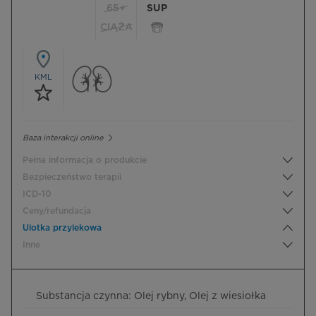
65+
SUP
CIĄŻA
KML
Baza interakcji online
Pełna informacja o produkcie
Bezpieczeństwo terapii
ICD-10
Ceny/refundacja
Ulotka przylekowa
Inne
Substancja czynna: Olej rybny, Olej z wiesiołka