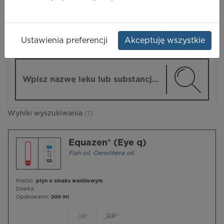
LEKI
Ustawienia preferencji
Akceptuję wszystkie
ZMIEŃ MODUŁ
Wpisz nazwę lub substancję czynną
Wyniki wyszukiwania
(1)
Equazen® (Eye q)
Fish oil
,
Oenothera oil
Postać:
płyn o smaku waniliowym
Dawka:
Opakowanie:
200 ml
18
RP