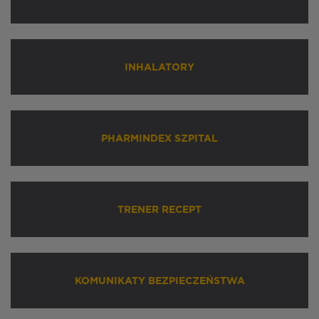
INHALATORY
PHARMINDEX SZPITAL
TRENER RECEPT
KOMUNIKATY BEZPIECZEŃSTWA