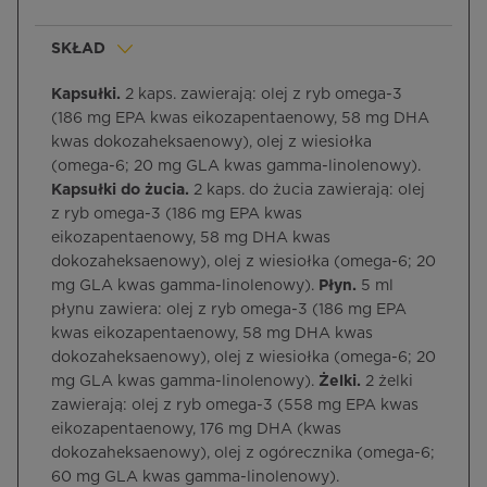
SKŁAD
Kapsułki.
2 kaps. zawierają: olej z ryb omega-3
(186 mg EPA kwas eikozapentaenowy, 58 mg DHA
kwas dokozaheksaenowy), olej z wiesiołka
(omega-6; 20 mg GLA kwas gamma-linolenowy).
Kapsułki do żucia.
2 kaps. do żucia zawierają: olej
z ryb omega-3 (186 mg EPA kwas
eikozapentaenowy, 58 mg DHA kwas
dokozaheksaenowy), olej z wiesiołka (omega-6; 20
mg GLA kwas gamma-linolenowy).
Płyn.
5 ml
płynu zawiera: olej z ryb omega-3 (186 mg EPA
kwas eikozapentaenowy, 58 mg DHA kwas
dokozaheksaenowy), olej z wiesiołka (omega-6; 20
mg GLA kwas gamma-linolenowy).
Żelki.
2 żelki
zawierają: olej z ryb omega-3 (558 mg EPA kwas
eikozapentaenowy, 176 mg DHA (kwas
dokozaheksaenowy), olej z ogórecznika (omega-6;
60 mg GLA kwas gamma-linolenowy).