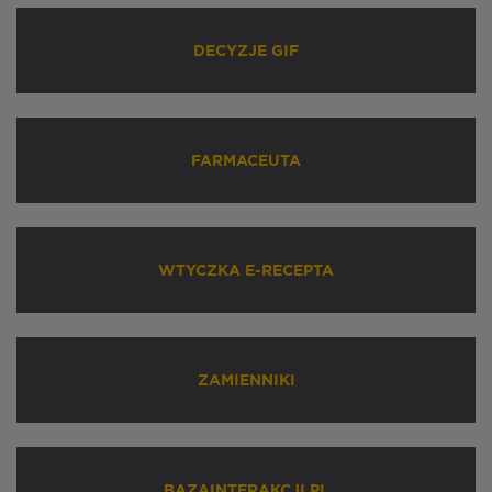
DECYZJE GIF
FARMACEUTA
WTYCZKA E-RECEPTA
ZAMIENNIKI
BAZAINTERAKCJI.PL