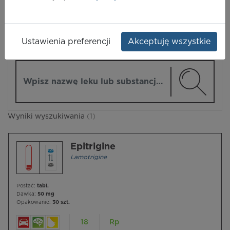
LEKI
Ustawienia preferencji
Akceptuję wszystkie
ZMIEŃ MODUŁ
Wpisz nazwę lub substancję czynną
Wyniki wyszukiwania
(1)
Epitrigine
Lamotrigine
Postać:
tabl.
Dawka:
50 mg
Opakowanie:
30 szt.
18
Rp