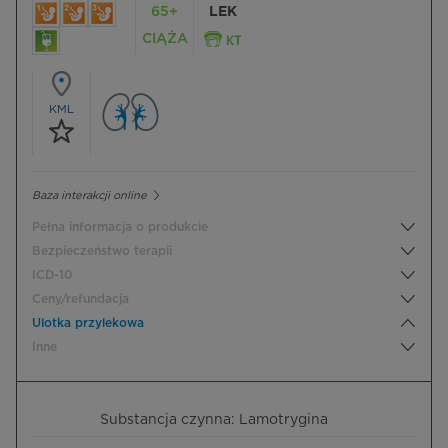
65+
LEK
CIĄŻA
KML
Baza interakcji online
Pełna informacja o produkcie
Bezpieczeństwo terapii
ICD-10
Ceny/refundacja
Ulotka przylekowa
Inne
Substancja czynna: Lamotrygina