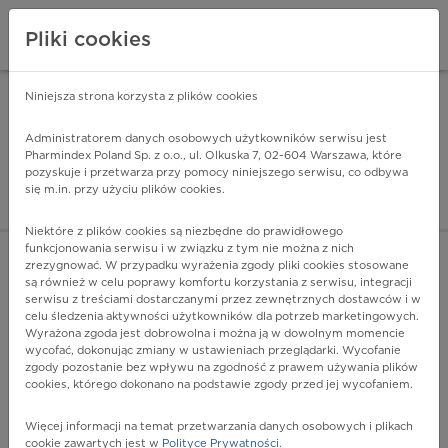
Pliki cookies
Niniejsza strona korzysta z plików cookies
Pharmindex Mobile
INSTALUJ
ZA DARMO - w Google Play
Administratorem danych osobowych użytkowników serwisu jest
Pharmindex Poland Sp. z o.o., ul. Olkuska 7, 02-604 Warszawa, które
pozyskuje i przetwarza przy pomocy niniejszego serwisu, co odbywa
Pharmindex - lider wi
się m.in. przy użyciu plików cookies.
ZALOGUJ SIĘ
ZAREJESTRUJ SIĘ
Niektóre z plików cookies są niezbędne do prawidłowego
funkcjonowania serwisu i w związku z tym nie można z nich
zrezygnować. W przypadku wyrażenia zgody pliki cookies stosowane
są również w celu poprawy komfortu korzystania z serwisu, integracji
serwisu z treściami dostarczanymi przez zewnętrznych dostawców i w
celu śledzenia aktywności użytkowników dla potrzeb marketingowych.
POKAŻ FILTRY
Wyrażona zgoda jest dobrowolna i można ją w dowolnym momencie
wycofać, dokonując zmiany w ustawieniach przeglądarki. Wycofanie
zgody pozostanie bez wpływu na zgodność z prawem używania plików
Pharmindex
cookies, którego dokonano na podstawie zgody przed jej wycofaniem.
lider wiedzy o lekach
Więcej informacji na temat przetwarzania danych osobowych i plikach
cookie zawartych jest w
Polityce Prywatności
.