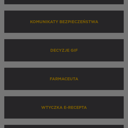
KOMUNIKATY BEZPIECZEŃSTWA
DECYZJE GIF
FARMACEUTA
WTYCZKA E-RECEPTA