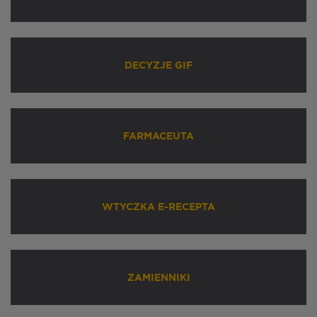
DECYZJE GIF
FARMACEUTA
WTYCZKA E-RECEPTA
ZAMIENNIKI