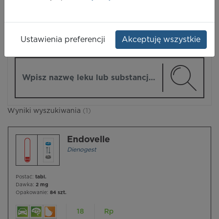
LEKI
Ustawienia preferencji
Akceptuję wszystkie
ZMIEŃ MODUŁ
Wpisz nazwę lub substancję czynną
Wyniki wyszukiwania
(1)
Endovelle
Dienogest
Postać:
tabl.
Dawka:
2 mg
Opakowanie:
84 szt.
18
Rp