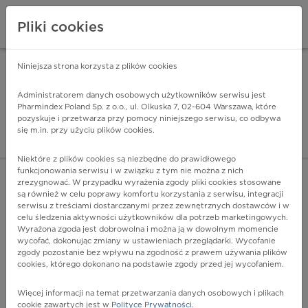
Pliki cookies
Niniejsza strona korzysta z plików cookies
Pharmindex Mobile
INSTALUJ
ZA DARMO - w Google Play
Administratorem danych osobowych użytkowników serwisu jest
Pharmindex Poland Sp. z o.o., ul. Olkuska 7, 02-604 Warszawa, które
pozyskuje i przetwarza przy pomocy niniejszego serwisu, co odbywa
Pharmindex - lider wi
się m.in. przy użyciu plików cookies.
ZALOGUJ SIĘ
ZAREJESTRUJ SIĘ
Niektóre z plików cookies są niezbędne do prawidłowego
funkcjonowania serwisu i w związku z tym nie można z nich
zrezygnować. W przypadku wyrażenia zgody pliki cookies stosowane
są również w celu poprawy komfortu korzystania z serwisu, integracji
serwisu z treściami dostarczanymi przez zewnętrznych dostawców i w
celu śledzenia aktywności użytkowników dla potrzeb marketingowych.
POKAŻ FILTRY
Wyrażona zgoda jest dobrowolna i można ją w dowolnym momencie
wycofać, dokonując zmiany w ustawieniach przeglądarki. Wycofanie
zgody pozostanie bez wpływu na zgodność z prawem używania plików
Pharmindex
cookies, którego dokonano na podstawie zgody przed jej wycofaniem.
lider wiedzy o lekach
Więcej informacji na temat przetwarzania danych osobowych i plikach
cookie zawartych jest w
Polityce Prywatności
.