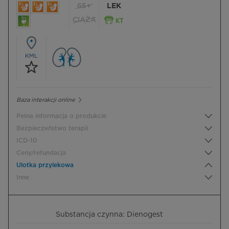
65+
LEK
CIĄŻA
KML
Baza interakcji online
Pełna informacja o produkcie
Bezpieczeństwo terapii
ICD-10
Ceny/refundacja
Ulotka przylekowa
Inne
Substancja czynna: Dienogest