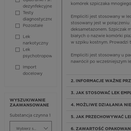
Opatrunki i śr.
komórek szpiczaka mnogiego
dezynfekcyjne
Testy
Empliciti jest stosowany w l
diagnostyczne
stosowany jest w połączeniu
Pozostałe
deksametazonem. Szpiczak m
białych o nazwie komórki pla
Lek
w szpiku kostnym. Prowadzi t
narkotyczny
Lek
Empliciti jest stosowany u pa
psychotropowy
nawrócił po wcześniejszym le
Import
docelowy
2. INFORMACJE WAŻNE PR
3. JAK STOSOWAĆ LEK EMPL
WYSZUKIWANIE
4. MOŻLIWE DZIAŁANIA N
ZAAWANSOWANE
Substancja czynna 1
5. JAK PRZECHOWYWAĆ LEK
Wybierz substancję czynną
6. ZAWARTOŚĆ OPAKOWANI