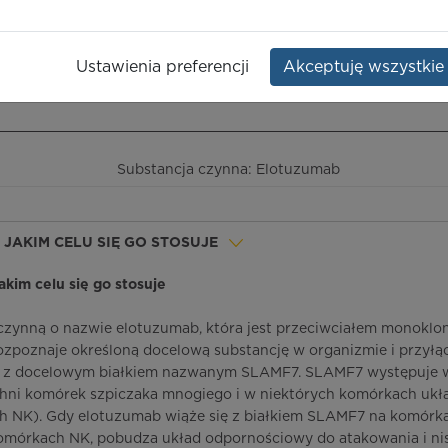
Dawka:
400 mg
Opakowanie:
fiolka
Ustawienia preferencji
Akceptuję wszystkie
ieczeństwo terapii
ICD-10
Ceny/refundacja
Ulotka przylekowa
Substancja czynna: Elotuzumab
 W JAKIM CELU SIĘ GO STOSUJE
 jakim celu się go stosuje
 czynną o nazwie elotuzumab, która jest przeciwciałem monoklo
rozpoznaje określoną docelową substancję w organizmie i przyłąc
się z docelowym białkiem nazwanym SLAMF7. SLAMF7 występuje 
chni komórek szpiczaka mnogiego i w niektórych komórkach ukł
 NK). Gdy elotuzumab wiąże się z białkiem SLAMF7 na komórk
omórkach NK, pobudza układ odpornościowy do atakowania i ni