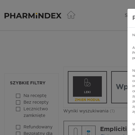
Pharmindex - lider wi
SER
N
A
P
p
N
Wpisz nazw
w
c
SZYBKIE FILTRY
i
c
LEKI
Na receptę
z
ZMIEŃ MODUŁ
z
Bez recepty
z
Lecznictwo
Wyniki wyszukiwania
(1)
z
zamknięte
W
Refundowany
Empliciti
z
Bezpłatny dla