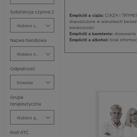
Substancja czynna 2
Empliciti a ciąża:
CIĄŻA I TRYMEST
dopuszczone w warunkach bezwzg
Wybierz substancję czynną
konieczności
Empliciti a karmienie:
stosowanie
Empliciti a alkohol:
brak informacj
Nazwa handlowa
Wybierz nazwę handlową
Odpłatność
Dowolna
Grupa
terapeutyczna
Wybierz grupę terapeutyczną
Kod ATC