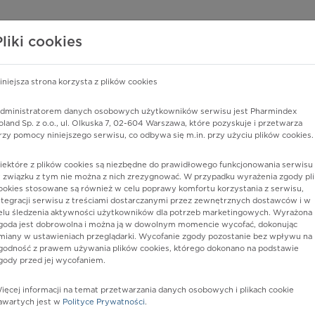
edzy o lekach
WISY PHARMINDEX
DATA LICENSING
SKLEP
Pliki cookies
iniejsza strona korzysta z plików cookies
Pharmindex
dministratorem danych osobowych użytkowników serwisu jest Pharmindex
oland Sp. z o.o., ul. Olkuska 7, 02-604 Warszawa, które pozyskuje i przetwarza
lider wiedzy o lekach
rzy pomocy niniejszego serwisu, co odbywa się m.in. przy użyciu plików cookies.
iektóre z plików cookies są niezbędne do prawidłowego funkcjonowania serwisu 
ę lub substancję czynną
 związku z tym nie można z nich zrezygnować. W przypadku wyrażenia zgody pli
ookies stosowane są również w celu poprawy komfortu korzystania z serwisu,
ntegracji serwisu z treściami dostarczanymi przez zewnętrznych dostawców i w
elu śledzenia aktywności użytkowników dla potrzeb marketingowych. Wyrażona
goda jest dobrowolna i można ją w dowolnym momencie wycofać, dokonując
miany w ustawieniach przeglądarki. Wycofanie zgody pozostanie bez wpływu na
godność z prawem używania plików cookies, którego dokonano na podstawie
gody przed jej wycofaniem.
ięcej informacji na temat przetwarzania danych osobowych i plikach cookie
Postać:
proszek do sporz. konc.
awartych jest w
Polityce Prywatności
.
roztw. do inf.