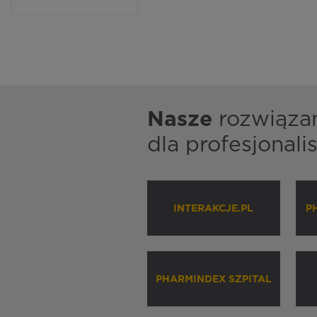
Nasze
rozwiąza
dla profesjonal
INTERAKCJE.PL
P
PHARMINDEX SZPITAL