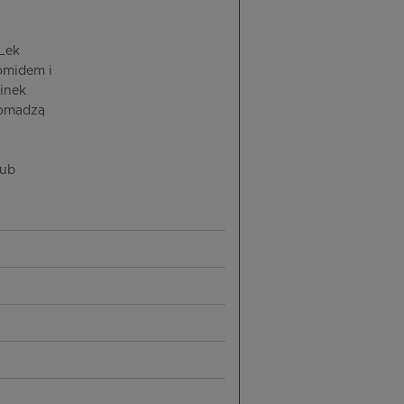
 Lek
omidem i
inek
romadzą
lub