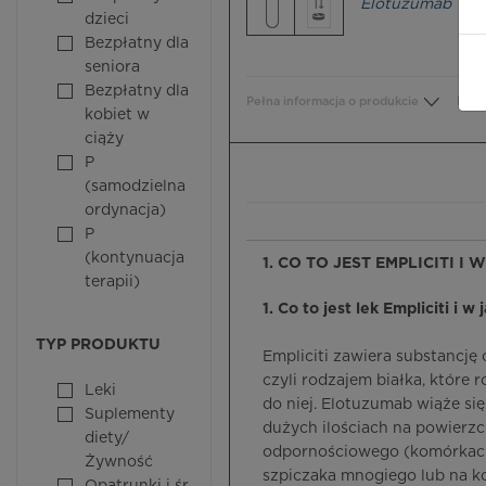
Elotuzumab
dzieci
Bezpłatny dla
seniora
Bezpłatny dla
Pełna informacja o produkcie
Bezp
kobiet w
ciąży
P
(samodzielna
ordynacja)
P
(kontynuacja
1. CO TO JEST EMPLICITI I
terapii)
1. Co to jest lek Empliciti i w
TYP PRODUKTU
Empliciti zawiera substancję
czyli rodzajem białka, które 
Leki
do niej. Elotuzumab wiąże 
Suplementy
dużych ilościach na powierz
diety/
odpornościowego (komórkach
Żywność
szpiczaka mnogiego lub na k