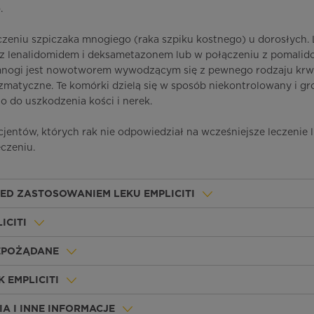
.
eczeniu szpiczaka mnogiego (raka szpiku kostnego) u dorosłych.
 z lenalidomidem i deksametazonem lub w połączeniu z pomalid
nogi jest nowotworem wywodzącym się z pewnego rodzaju krw
zmatyczne. Te komórki dzielą się w sposób niekontrolowany i g
o do uszkodzenia kości i nerek.
cjentów, których rak nie odpowiedział na wcześniejsze leczenie 
czeniu.
ZED ZASTOSOWANIEM LEKU EMPLICITI
ICITI
IEPOŻĄDANE
 EMPLICITI
A I INNE INFORMACJE