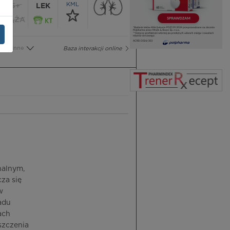
KML
65+
LEK
CIĄŻA
Inne
Baza interakcji online
nalnym,
za się
w
adu
ach
szczenia