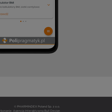
© PHARMINDEX Poland Sp. z o.o.
wykonanie:
Agencja Interaktywna Bull Design