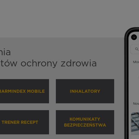
nia
istów ochrony zdrowia
HARMINDEX MOBILE
INHALATORY
KOMUNIKATY
TRENER RECEPT
BEZPIECZEŃSTWA