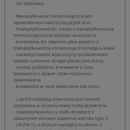
nie zadziałały.
Małopłytkowość immunologiczna jest
spowodowana małą liczbą płytek krwi
(małopłytkowością). Osoby z małopłytkowością
immunologiczną są bardziej narażone na
krwawienia. Do objawów, jakie pacjenci z
małopłytkowością immunologiczną mogą u siebie
zauważyć należą wybroczyny (punkcikowate,
płaskie, czerwone okrągłe plamki pod skórą),
wylewy podskórne, krwawienie z nosa,
krwawienie z dziąseł i brak możliwości
zatamowania
krwawienia w razie skaleczenia lub urazu.
- Lek Eltrombopag Krka może być również
stosowany w leczeniu małej liczby płytek krwi
(małopłytkowości) u osób dorosłych z
zakażeniem wirusem zapalenia wątroby typu C
(WZW C), u których wystąpiły trudności z