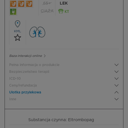
65+
LEK
CIĄŻA
KML
Baza interakcji online
Pełna informacja o produkcie
Bezpieczeństwo terapii
ICD-10
Ceny/refundacja
Ulotka przylekowa
Inne
Substancja czynna: Eltrombopag