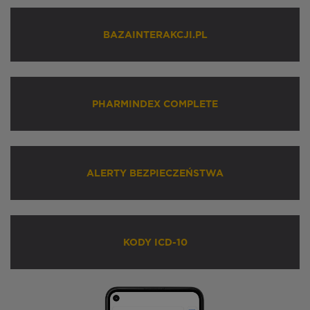
BAZAINTERAKCJI.PL
PHARMINDEX COMPLETE
ALERTY BEZPIECZEŃSTWA
KODY ICD-10