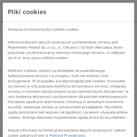
Pliki cookies
Niniejsza strona korzysta z plików cookies
Pharmindex Mobile
INSTALUJ
ZA DARMO - w Google Play
Administratorem danych osobowych użytkowników serwisu jest
Pharmindex Poland Sp. z o.o., ul. Olkuska 7, 02-604 Warszawa, które
pozyskuje i przetwarza przy pomocy niniejszego serwisu, co odbywa
Pharmindex - lider wi
się m.in. przy użyciu plików cookies.
ZALOGUJ SIĘ
ZAREJESTRUJ SIĘ
Niektóre z plików cookies są niezbędne do prawidłowego
funkcjonowania serwisu i w związku z tym nie można z nich
zrezygnować. W przypadku wyrażenia zgody pliki cookies stosowane
są również w celu poprawy komfortu korzystania z serwisu, integracji
serwisu z treściami dostarczanymi przez zewnętrznych dostawców i w
celu śledzenia aktywności użytkowników dla potrzeb marketingowych.
POKAŻ FILTRY
Wyrażona zgoda jest dobrowolna i można ją w dowolnym momencie
wycofać, dokonując zmiany w ustawieniach przeglądarki. Wycofanie
zgody pozostanie bez wpływu na zgodność z prawem używania plików
Pharmindex
cookies, którego dokonano na podstawie zgody przed jej wycofaniem.
lider wiedzy o lekach
Więcej informacji na temat przetwarzania danych osobowych i plikach
cookie zawartych jest w
Polityce Prywatności
.