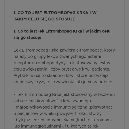
1. CO TO JEST ELTROMBOPAG KRKA I W
JAKIM CELU SIĘ GO STOSUJE
1. Co to jest lek Eltrombopag Krka i w jakim celu
się go stosuje
Lek Eltrombopag Krka zawiera eltrombopag, który
należy do grupy leków zwanych agonistami
receptora trombopoetyny. Lek stosowany jest w
celu zwiększenia liczby płytek we krwi pacjenta.
Płytki krwi są to składniki krwi, które pozwalają
zmniejszyć ryzyko krwawienia lub jemu zapobiec.
- Lek Eltrombopag Krka jest stosowany w leczeniu
zaburzenia krzepliwości krwi zwanego
małopłytkowością immunologiczną (pierwotną)
u pacjentów w wieku powyżej 1 roku, którzy
byli już leczeni innymi lekami (kortkosteroidami
lub immunoglobulinami), i u których te leki