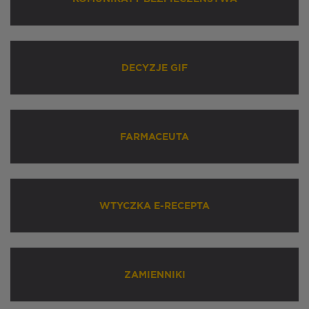
DECYZJE GIF
FARMACEUTA
WTYCZKA E-RECEPTA
ZAMIENNIKI