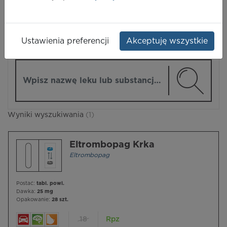
LEKI
Ustawienia preferencji
Akceptuję wszystkie
ZMIEŃ MODUŁ
Wpisz nazwę lub substancję czynną
Wyniki wyszukiwania
(1)
Eltrombopag Krka
Eltrombopag
Postać:
tabl. powl.
Dawka:
25 mg
Opakowanie:
28 szt.
18
Rpz