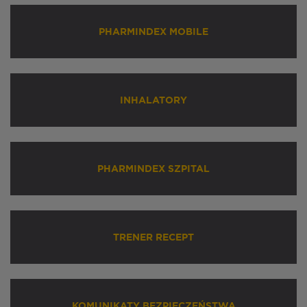
PHARMINDEX MOBILE
INHALATORY
PHARMINDEX SZPITAL
TRENER RECEPT
KOMUNIKATY BEZPIECZEŃSTWA