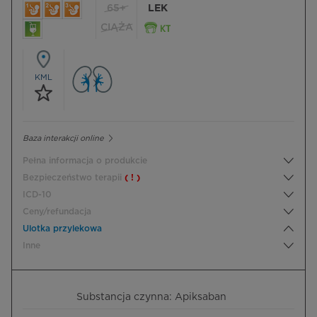
65+
LEK
CIĄŻA
KML
Baza interakcji online
Pełna informacja o produkcie
Bezpieczeństwo terapii
( ! )
ICD-10
Ceny/refundacja
Ulotka przylekowa
Inne
Substancja czynna: Apiksaban