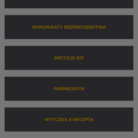
KOMUNIKATY BEZPIECZEŃSTWA
DECYZJE GIF
FARMACEUTA
WTYCZKA E-RECEPTA