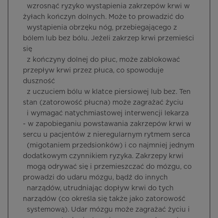
wzrosnąć ryzyko wystąpienia zakrzepów krwi w
żyłach kończyn dolnych. Może to prowadzić do
wystąpienia obrzęku nóg, przebiegającego z
bólem lub bez bólu. Jeżeli zakrzep krwi przemieści
się
z kończyny dolnej do płuc, może zablokować
przepływ krwi przez płuca, co spowoduje
duszność
z uczuciem bólu w klatce piersiowej lub bez. Ten
stan (zatorowość płucna) może zagrażać życiu
i wymagać natychmiastowej interwencji lekarza
- w zapobieganiu powstawania zakrzepów krwi w
sercu u pacjentów z nieregularnym rytmem serca
(migotaniem przedsionków) i co najmniej jednym
dodatkowym czynnikiem ryzyka. Zakrzepy krwi
mogą odrywać się i przemieszczać do mózgu, co
prowadzi do udaru mózgu, bądź do innych
narządów, utrudniając dopływ krwi do tych
narządów (co określa się także jako zatorowość
systemową). Udar mózgu może zagrażać życiu i