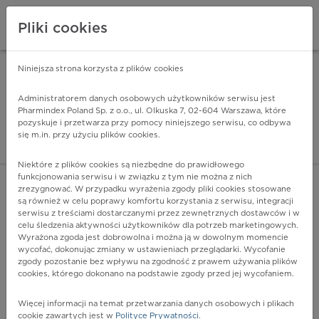
Pliki cookies
Niniejsza strona korzysta z plików cookies
Pharmindex Mobile
INSTALUJ
ZA DARMO - w Google Play
Administratorem danych osobowych użytkowników serwisu jest
Pharmindex Poland Sp. z o.o., ul. Olkuska 7, 02-604 Warszawa, które
pozyskuje i przetwarza przy pomocy niniejszego serwisu, co odbywa
Pharmindex - lider wi
się m.in. przy użyciu plików cookies.
ZALOGUJ SIĘ
ZAREJESTRUJ SIĘ
Niektóre z plików cookies są niezbędne do prawidłowego
funkcjonowania serwisu i w związku z tym nie można z nich
zrezygnować. W przypadku wyrażenia zgody pliki cookies stosowane
są również w celu poprawy komfortu korzystania z serwisu, integracji
serwisu z treściami dostarczanymi przez zewnętrznych dostawców i w
celu śledzenia aktywności użytkowników dla potrzeb marketingowych.
POKAŻ FILTRY
Wyrażona zgoda jest dobrowolna i można ją w dowolnym momencie
wycofać, dokonując zmiany w ustawieniach przeglądarki. Wycofanie
zgody pozostanie bez wpływu na zgodność z prawem używania plików
Pharmindex
cookies, którego dokonano na podstawie zgody przed jej wycofaniem.
lider wiedzy o lekach
Więcej informacji na temat przetwarzania danych osobowych i plikach
cookie zawartych jest w
Polityce Prywatności
.