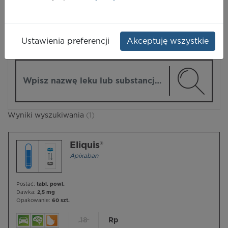
LEKI
Ustawienia preferencji
Akceptuję wszystkie
ZMIEŃ MODUŁ
Wpisz nazwę lub substancję czynną
Wyniki wyszukiwania
(1)
Eliquis®
Apixaban
Postać:
tabl. powl.
Dawka:
2,5 mg
Opakowanie:
60 szt.
18
Rp