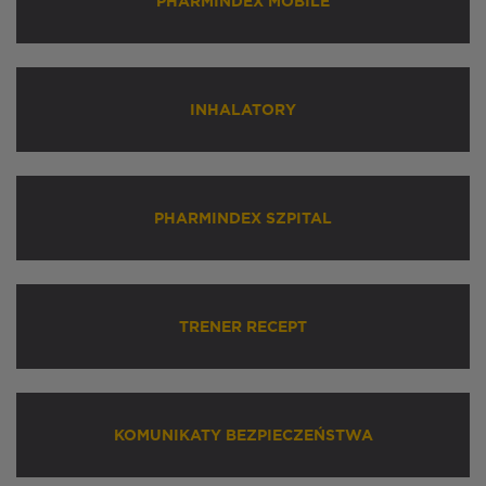
PHARMINDEX MOBILE
INHALATORY
PHARMINDEX SZPITAL
TRENER RECEPT
KOMUNIKATY BEZPIECZEŃSTWA