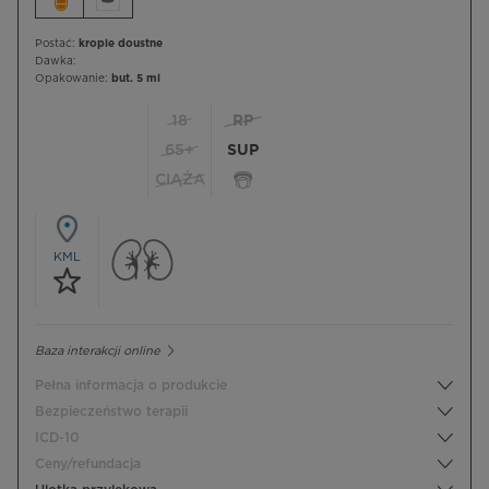
Postać:
krople doustne
Dawka:
Opakowanie:
but. 5 ml
18
RP
65+
SUP
CIĄŻA
KML
Baza interakcji online
Pełna informacja o produkcie
Bezpieczeństwo terapii
ICD-10
Ceny/refundacja