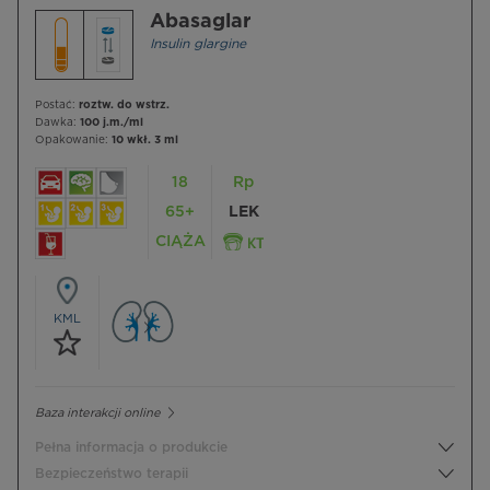
Abasaglar
Insulin glargine
Postać:
roztw. do wstrz.
Dawka:
100 j.m./ml
Opakowanie:
10 wkł. 3 ml
18
Rp
65+
LEK
CIĄŻA
KML
Baza interakcji online
Pełna informacja o produkcie
Bezpieczeństwo terapii