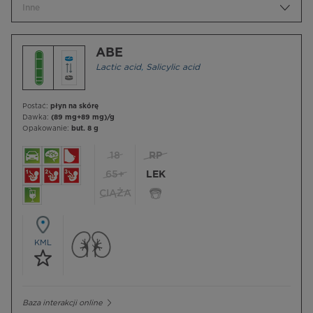
Inne
ABE
Lactic acid
,
Salicylic acid
Postać:
płyn na skórę
Dawka:
(89 mg+89 mg)/g
Opakowanie:
but. 8 g
18
RP
65+
LEK
CIĄŻA
KML
Baza interakcji online