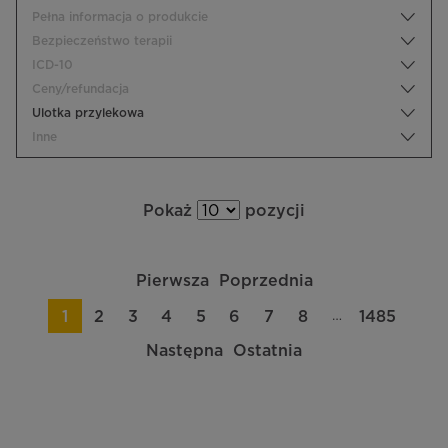
Pełna informacja o produkcie
Bezpieczeństwo terapii
ICD-10
Ceny/refundacja
Ulotka przylekowa
Inne
Pokaż
pozycji
Pierwsza
Poprzednia
…
1
2
3
4
5
6
7
8
1485
Następna
Ostatnia