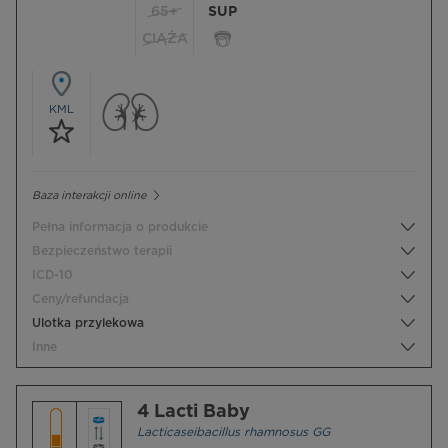
65+
SUP
CIĄŻA
KML
Baza interakcji online
Pełna informacja o produkcie
Bezpieczeństwo terapii
ICD-10
Ceny/refundacja
Ulotka przylekowa
Inne
4 Lacti Baby
Lacticaseibacillus rhamnosus GG