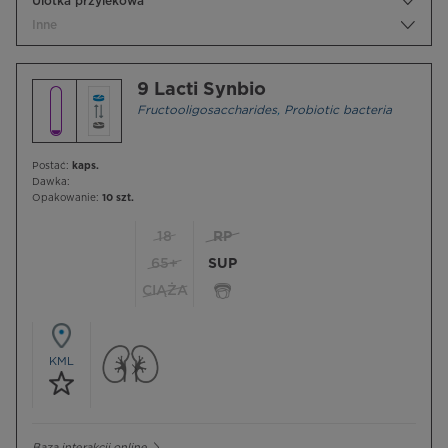
Ulotka przylekowa
Inne
9 Lacti Synbio
Fructooligosaccharides
,
Probiotic bacteria
Postać:
kaps.
Dawka:
Opakowanie:
10 szt.
18
RP
65+
SUP
CIĄŻA
KML
Baza interakcji online