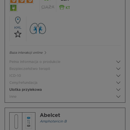
CIĄŻA
KML
Baza interakcji online
Pełna informacja o produkcie
Bezpieczeństwo terapii
ICD-10
Ceny/refundacja
Ulotka przylekowa
Inne
Abelcet
Amphotericin B