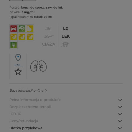
Postać:
konc. do sporz. zaw. do inf.
Dawka:
5 mg/ml
Opakowanie:
10 fiolek 20 ml
18
Lz
65+
LEK
CIĄŻA
KML
Baza interakcji online
Pełna informacja o produkcie
Bezpieczeństwo terapii
ICD-10
Ceny/refundacja
Ulotka przylekowa