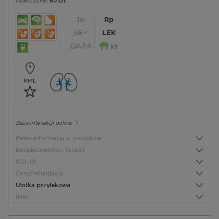
Opakowanie:
60 szt.
18
Rp
65+
LEK
CIĄŻA
KML
Baza interakcji online
Pełna informacja o produkcie
Bezpieczeństwo terapii
ICD-10
Ceny/refundacja
Ulotka przylekowa
Inne