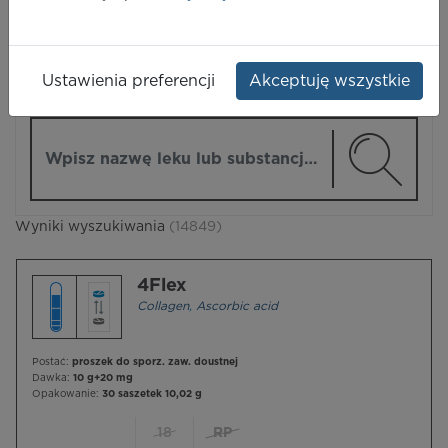
LEKI
Ustawienia preferencji
Akceptuję wszystkie
ZMIEŃ MODUŁ
Wpisz nazwę lub substancję czynną
Wyniki wyszukiwania
(14849)
4Flex
Collagen
,
Ascorbic acid
Postać:
proszek do sporz. zaw. doustnej
Dawka:
10 g+20 mg
Opakowanie:
30 saszetek 10,02 g
18
RP