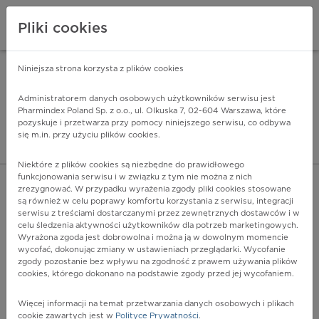
Pliki cookies
Niniejsza strona korzysta z plików cookies
Pharmindex Mobile
INSTALUJ
ZA DARMO - w Google Play
Administratorem danych osobowych użytkowników serwisu jest
Pharmindex Poland Sp. z o.o., ul. Olkuska 7, 02-604 Warszawa, które
pozyskuje i przetwarza przy pomocy niniejszego serwisu, co odbywa
Pharmindex - lider wi
się m.in. przy użyciu plików cookies.
ZALOGUJ SIĘ
ZAREJESTRUJ SIĘ
Niektóre z plików cookies są niezbędne do prawidłowego
funkcjonowania serwisu i w związku z tym nie można z nich
zrezygnować. W przypadku wyrażenia zgody pliki cookies stosowane
są również w celu poprawy komfortu korzystania z serwisu, integracji
serwisu z treściami dostarczanymi przez zewnętrznych dostawców i w
celu śledzenia aktywności użytkowników dla potrzeb marketingowych.
POKAŻ FILTRY
Wyrażona zgoda jest dobrowolna i można ją w dowolnym momencie
wycofać, dokonując zmiany w ustawieniach przeglądarki. Wycofanie
zgody pozostanie bez wpływu na zgodność z prawem używania plików
Pharmindex
cookies, którego dokonano na podstawie zgody przed jej wycofaniem.
lider wiedzy o lekach
Więcej informacji na temat przetwarzania danych osobowych i plikach
cookie zawartych jest w
Polityce Prywatności
.