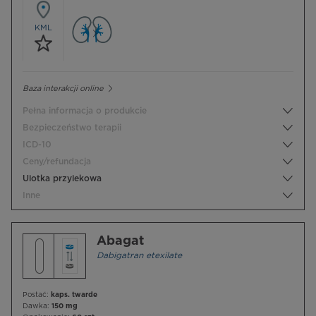
KML
Baza interakcji online
Pełna informacja o produkcie
Bezpieczeństwo terapii
ICD-10
Ceny/refundacja
Ulotka przylekowa
Inne
Abagat
Dabigatran etexilate
Postać:
kaps. twarde
Dawka:
150 mg