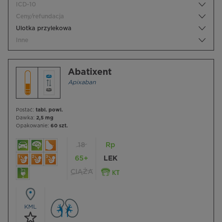
ICD-10
Ceny/refundacja
Ulotka przylekowa
Inne
Abatixent
Apixaban
Postać:
tabl. powl.
Dawka:
2,5 mg
Opakowanie:
60 szt.
18
Rp
65+
LEK
CIĄŻA
KML