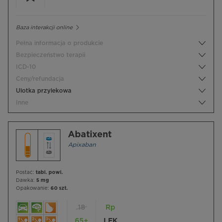
Baza interakcji online
Pełna informacja o produkcie
Bezpieczeństwo terapii
ICD-10
Ceny/refundacja
Ulotka przylekowa
Inne
Abatixent
Apixaban
Postać:
tabl. powl.
Dawka:
5 mg
Opakowanie:
60 szt.
18
Rp
65+
LEK