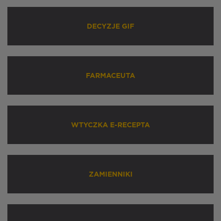
DECYZJE GIF
FARMACEUTA
WTYCZKA E-RECEPTA
ZAMIENNIKI