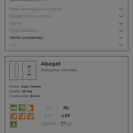
Pełna informacja o produkcie
Bezpieczeństwo terapii
ICD-10
Ceny/refundacja
Ulotka przylekowa
Inne
Abagat
Dabigatran etexilate
Postać:
kaps. twarde
Dawka:
110 mg
Opakowanie:
60 szt.
18
Rp
65+
LEK
CIĄŻA