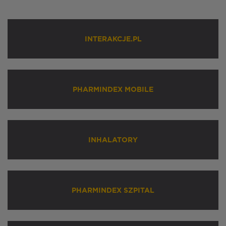
INTERAKCJE.PL
PHARMINDEX MOBILE
INHALATORY
PHARMINDEX SZPITAL