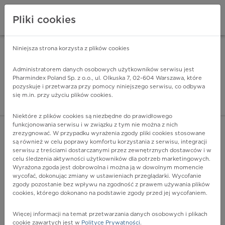
Pliki cookies
Niniejsza strona korzysta z plików cookies
Pharmindex Mobile
INSTALUJ
ZA DARMO - w Google Play
Administratorem danych osobowych użytkowników serwisu jest
Pharmindex Poland Sp. z o.o., ul. Olkuska 7, 02-604 Warszawa, które
pozyskuje i przetwarza przy pomocy niniejszego serwisu, co odbywa
Pharmindex - lider wi
się m.in. przy użyciu plików cookies.
ZALOGUJ SIĘ
ZAREJESTRUJ SIĘ
Niektóre z plików cookies są niezbędne do prawidłowego
funkcjonowania serwisu i w związku z tym nie można z nich
zrezygnować. W przypadku wyrażenia zgody pliki cookies stosowane
są również w celu poprawy komfortu korzystania z serwisu, integracji
serwisu z treściami dostarczanymi przez zewnętrznych dostawców i w
celu śledzenia aktywności użytkowników dla potrzeb marketingowych.
POKAŻ FILTRY
Wyrażona zgoda jest dobrowolna i można ją w dowolnym momencie
wycofać, dokonując zmiany w ustawieniach przeglądarki. Wycofanie
zgody pozostanie bez wpływu na zgodność z prawem używania plików
Pharmindex
cookies, którego dokonano na podstawie zgody przed jej wycofaniem.
lider wiedzy o lekach
Więcej informacji na temat przetwarzania danych osobowych i plikach
cookie zawartych jest w
Polityce Prywatności
.