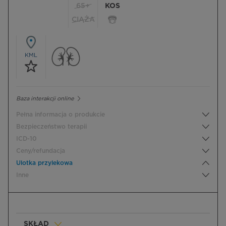
65+
KOS
CIĄŻA
KML
Baza interakcji online
Pełna informacja o produkcie
Bezpieczeństwo terapii
ICD-10
Ceny/refundacja
Ulotka przylekowa
Inne
SKŁAD