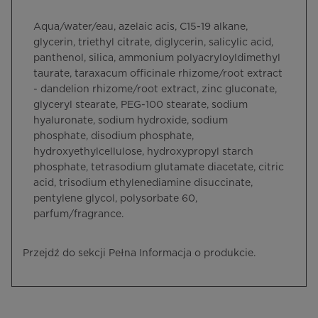
Aqua/water/eau, azelaic acis, C15-19 alkane,
glycerin, triethyl citrate, diglycerin, salicylic acid,
panthenol, silica, ammonium polyacryloyldimethyl
taurate, taraxacum officinale rhizome/root extract
- dandelion rhizome/root extract, zinc gluconate,
glyceryl stearate, PEG-100 stearate, sodium
hyaluronate, sodium hydroxide, sodium
phosphate, disodium phosphate,
hydroxyethylcellulose, hydroxypropyl starch
phosphate, tetrasodium glutamate diacetate, citric
acid, trisodium ethylenediamine disuccinate,
pentylene glycol, polysorbate 60,
parfum/fragrance.
Przejdź do sekcji Pełna Informacja o produkcie.