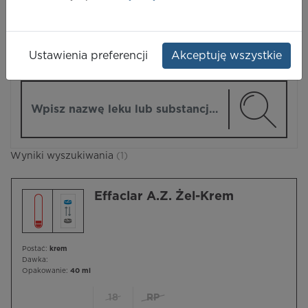
LEKI
Ustawienia preferencji
Akceptuję wszystkie
ZMIEŃ MODUŁ
Wpisz nazwę lub substancję czynną
Wyniki wyszukiwania
(1)
Effaclar A.Z. Żel-Krem
Postać:
krem
Dawka:
Opakowanie:
40 ml
18
RP