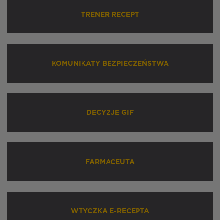
TRENER RECEPT
KOMUNIKATY BEZPIECZEŃSTWA
DECYZJE GIF
FARMACEUTA
WTYCZKA E-RECEPTA