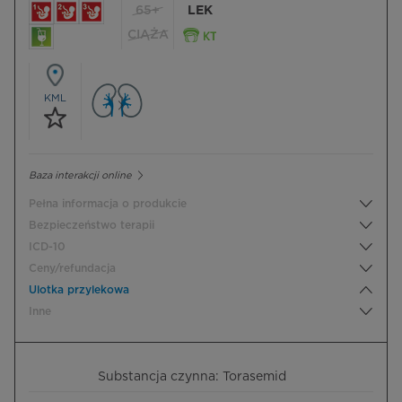
65+
LEK
CIĄŻA
KML
Baza interakcji online
Pełna informacja o produkcie
Bezpieczeństwo terapii
ICD-10
Ceny/refundacja
Ulotka przylekowa
Inne
Substancja czynna: Torasemid