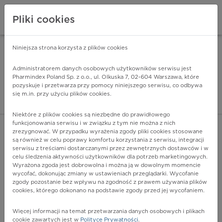
Pliki cookies
Niniejsza strona korzysta z plików cookies
Pharmindex Mobile
INSTALUJ
ZA DARMO - w Google Play
Administratorem danych osobowych użytkowników serwisu jest
Pharmindex Poland Sp. z o.o., ul. Olkuska 7, 02-604 Warszawa, które
pozyskuje i przetwarza przy pomocy niniejszego serwisu, co odbywa
Pharmindex - lider wi
się m.in. przy użyciu plików cookies.
ZALOGUJ SIĘ
ZAREJESTRUJ SIĘ
Niektóre z plików cookies są niezbędne do prawidłowego
funkcjonowania serwisu i w związku z tym nie można z nich
zrezygnować. W przypadku wyrażenia zgody pliki cookies stosowane
są również w celu poprawy komfortu korzystania z serwisu, integracji
serwisu z treściami dostarczanymi przez zewnętrznych dostawców i w
celu śledzenia aktywności użytkowników dla potrzeb marketingowych.
POKAŻ FILTRY
Wyrażona zgoda jest dobrowolna i można ją w dowolnym momencie
wycofać, dokonując zmiany w ustawieniach przeglądarki. Wycofanie
zgody pozostanie bez wpływu na zgodność z prawem używania plików
Pharmindex
cookies, którego dokonano na podstawie zgody przed jej wycofaniem.
lider wiedzy o lekach
Więcej informacji na temat przetwarzania danych osobowych i plikach
cookie zawartych jest w
Polityce Prywatności
.