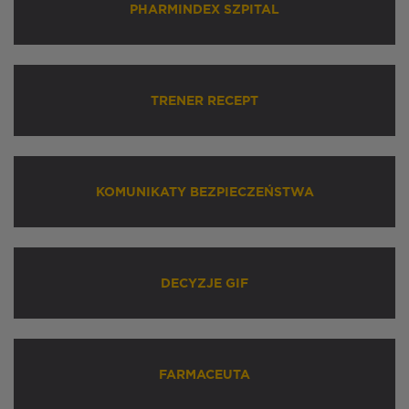
PHARMINDEX SZPITAL
TRENER RECEPT
KOMUNIKATY BEZPIECZEŃSTWA
DECYZJE GIF
FARMACEUTA