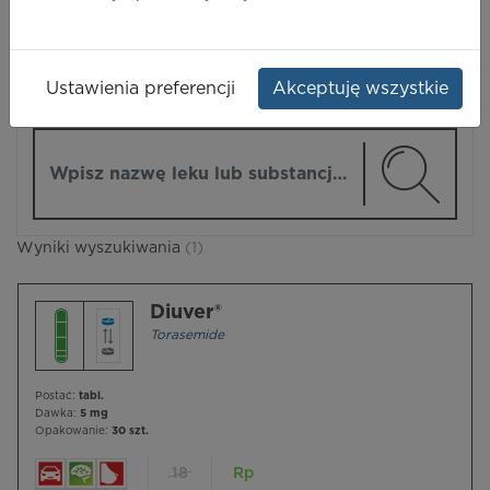
LEKI
Ustawienia preferencji
Akceptuję wszystkie
ZMIEŃ MODUŁ
Wpisz nazwę lub substancję czynną
Wyniki wyszukiwania
(1)
Diuver®
Torasemide
Postać:
tabl.
Dawka:
5 mg
Opakowanie:
30 szt.
18
Rp