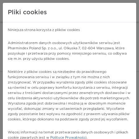
Pliki cookies
Niniejsza strona korzysta z plików cookies
Pharmindex Mobile
INSTALUJ
ZA DARMO - w Google Play
Administratorem danych osobowych użytkowników serwisu jest
Pharmindex Poland Sp. z o.o., ul. Olkuska 7, 02-604 Warszawa, które
pozyskuje i przetwarza przy pomocy niniejszego serwisu, co odbywa
Pharmindex - lider wi
się m.in. przy użyciu plików cookies.
ZALOGUJ SIĘ
ZAREJESTRUJ SIĘ
Niektóre z plików cookies są niezbędne do prawidłowego
funkcjonowania serwisu i w związku z tym nie można z nich
zrezygnować. W przypadku wyrażenia zgody pliki cookies stosowane
są również w celu poprawy komfortu korzystania z serwisu, integracji
serwisu z treściami dostarczanymi przez zewnętrznych dostawców i w
celu śledzenia aktywności użytkowników dla potrzeb marketingowych.
POKAŻ FILTRY
Wyrażona zgoda jest dobrowolna i można ją w dowolnym momencie
wycofać, dokonując zmiany w ustawieniach przeglądarki. Wycofanie
zgody pozostanie bez wpływu na zgodność z prawem używania plików
Pharmindex
cookies, którego dokonano na podstawie zgody przed jej wycofaniem.
lider wiedzy o lekach
Więcej informacji na temat przetwarzania danych osobowych i plikach
cookie zawartych jest w
Polityce Prywatności
.