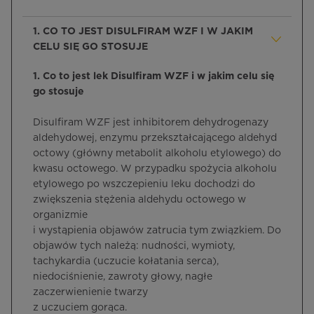
1. CO TO JEST DISULFIRAM WZF I W JAKIM
CELU SIĘ GO STOSUJE
1. Co to jest lek Disulfiram WZF i w jakim celu się
go stosuje
Disulfiram WZF jest inhibitorem dehydrogenazy
aldehydowej, enzymu przekształcającego aldehyd
octowy (główny metabolit alkoholu etylowego) do
kwasu octowego. W przypadku spożycia alkoholu
etylowego po wszczepieniu leku dochodzi do
zwiększenia stężenia aldehydu octowego w
organizmie
i wystąpienia objawów zatrucia tym związkiem. Do
objawów tych należą: nudności, wymioty,
tachykardia (uczucie kołatania serca),
niedociśnienie, zawroty głowy, nagłe
zaczerwienienie twarzy
z uczuciem gorąca.