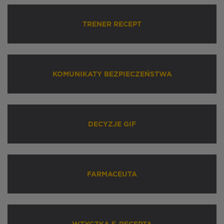
TRENER RECEPT
KOMUNIKATY BEZPIECZEŃSTWA
DECYZJE GIF
FARMACEUTA