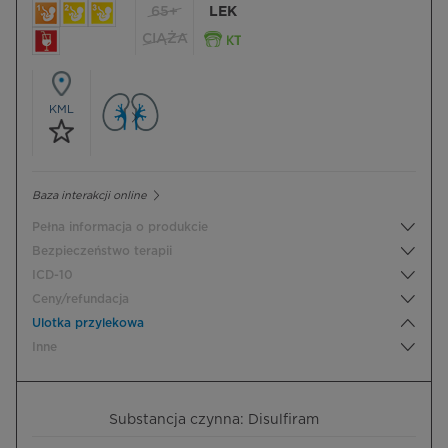
65+
LEK
CIĄŻA
KML
Baza interakcji online
Pełna informacja o produkcie
Bezpieczeństwo terapii
ICD-10
Ceny/refundacja
Ulotka przylekowa
Inne
Substancja czynna: Disulfiram