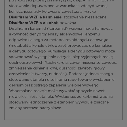
gdy korzyści przewyższają ryzyko, CIĄŻA III TRYMESTR -
stosowanie dopuszczone w warunkach zdecydowanej
konieczności, gdy korzyści przewyższają ryzyko
Disulfiram WZF a karmienie:
stosowanie niezalecane
Disulfiram WZF a alkohol:
poważna
Disulfiram i karbimid (karbamid) wapnia mogą hamować
aktywność dehydrogenazy aldehydowej, enzymu
odpowiedzialnego za metabolizm aldehydu octowego
(metabolit alkoholu etylowego) prowadząc do kumulacji
aldehydu octowego. Kumulacja aldehydu octowego może
spowodować wystąpienie ostrych, nieprzyjemnych reakcji
ogólnoustrojowych (tachykardia, zawał mięśnia sercowego,
zmniejszenie ciśnienia krwi, duszność, zawroty głowy,
czerwienienie twarzy, nudności). Podczas jednoczesnego
stosowaniu etanolu i disulfiramu raportowano wystąpienie
delirium oraz ostrego zapalenia wielonerwowego.
Wspomnianą reakcję może wywołać spożycie nawet
niewielkich ilości etanolu. Wydaje się, że karbimid wapnia
stosowany jednocześnie z etanolem wywołuje znaczne
zmiany sercowo-naczyniowe.