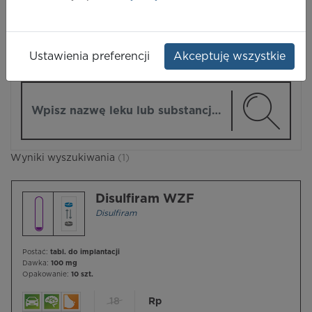
LEKI
Ustawienia preferencji
Akceptuję wszystkie
ZMIEŃ MODUŁ
Wpisz nazwę lub substancję czynną
Wyniki wyszukiwania
(1)
Disulfiram WZF
Disulfiram
Postać:
tabl. do implantacji
Dawka:
100 mg
Opakowanie:
10 szt.
18
Rp