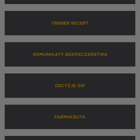
TRENER RECEPT
KOMUNIKATY BEZPIECZEŃSTWA
DECYZJE GIF
FARMACEUTA