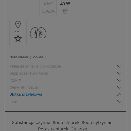
65+
ŻYW
CIĄŻA
KML
Baza interakcji online
Pełna informacja o produkcie
Bezpieczeństwo terapii
ICD-10
Ceny/refundacja
Ulotka przylekowa
Inne
Substancja czynna: Sodu chlorek, Sodu cytrynian,
Potasu chlorek, Glukoza