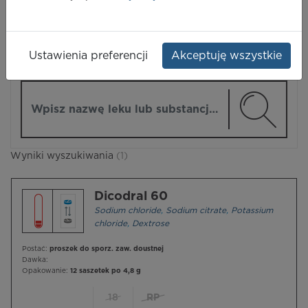
LEKI
Ustawienia preferencji
Akceptuję wszystkie
ZMIEŃ MODUŁ
Wpisz nazwę lub substancję czynną
Wyniki wyszukiwania
(1)
Dicodral 60
Sodium chloride
,
Sodium citrate
,
Potassium
chloride
,
Dextrose
Postać:
proszek do sporz. zaw. doustnej
Dawka:
Opakowanie:
12 saszetek po 4,8 g
18
RP