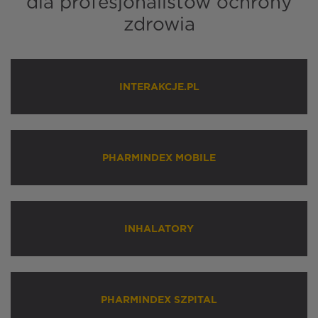
dla profesjonalistów ochrony
zdrowia
INTERAKCJE.PL
PHARMINDEX MOBILE
INHALATORY
PHARMINDEX SZPITAL