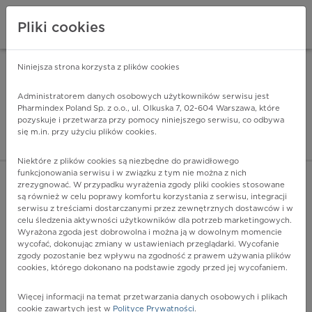
Pliki cookies
Niniejsza strona korzysta z plików cookies
Pharmindex Mobile
INSTALUJ
ZA DARMO - w Google Play
Administratorem danych osobowych użytkowników serwisu jest
Pharmindex Poland Sp. z o.o., ul. Olkuska 7, 02-604 Warszawa, które
pozyskuje i przetwarza przy pomocy niniejszego serwisu, co odbywa
Pharmindex - lider wi
się m.in. przy użyciu plików cookies.
ZALOGUJ SIĘ
ZAREJESTRUJ SIĘ
Niektóre z plików cookies są niezbędne do prawidłowego
funkcjonowania serwisu i w związku z tym nie można z nich
zrezygnować. W przypadku wyrażenia zgody pliki cookies stosowane
są również w celu poprawy komfortu korzystania z serwisu, integracji
serwisu z treściami dostarczanymi przez zewnętrznych dostawców i w
celu śledzenia aktywności użytkowników dla potrzeb marketingowych.
POKAŻ FILTRY
Wyrażona zgoda jest dobrowolna i można ją w dowolnym momencie
wycofać, dokonując zmiany w ustawieniach przeglądarki. Wycofanie
zgody pozostanie bez wpływu na zgodność z prawem używania plików
Pharmindex
cookies, którego dokonano na podstawie zgody przed jej wycofaniem.
lider wiedzy o lekach
Więcej informacji na temat przetwarzania danych osobowych i plikach
cookie zawartych jest w
Polityce Prywatności
.