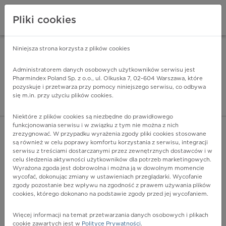
Pliki cookies
Niniejsza strona korzysta z plików cookies
Pharmindex Mobile
INSTALUJ
ZA DARMO - w Google Play
Administratorem danych osobowych użytkowników serwisu jest
Pharmindex Poland Sp. z o.o., ul. Olkuska 7, 02-604 Warszawa, które
pozyskuje i przetwarza przy pomocy niniejszego serwisu, co odbywa
Pharmindex - lider wi
się m.in. przy użyciu plików cookies.
ZALOGUJ SIĘ
ZAREJESTRUJ SIĘ
Niektóre z plików cookies są niezbędne do prawidłowego
funkcjonowania serwisu i w związku z tym nie można z nich
zrezygnować. W przypadku wyrażenia zgody pliki cookies stosowane
są również w celu poprawy komfortu korzystania z serwisu, integracji
serwisu z treściami dostarczanymi przez zewnętrznych dostawców i w
celu śledzenia aktywności użytkowników dla potrzeb marketingowych.
POKAŻ FILTRY
Wyrażona zgoda jest dobrowolna i można ją w dowolnym momencie
wycofać, dokonując zmiany w ustawieniach przeglądarki. Wycofanie
zgody pozostanie bez wpływu na zgodność z prawem używania plików
Pharmindex
cookies, którego dokonano na podstawie zgody przed jej wycofaniem.
lider wiedzy o lekach
Więcej informacji na temat przetwarzania danych osobowych i plikach
cookie zawartych jest w
Polityce Prywatności
.