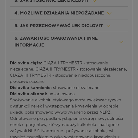
3. JAK STOSOWAĆ LEK DICLOVIT
4. MOŻLIWE DZIAŁANIA NIEPOŻĄDANE
5. JAK PRZECHOWYWAĆ LEK DICLOVIT
6. ZAWARTOŚĆ OPAKOWANIA I INNE
INFORMACJE
Diclovit a ciąża:
CIĄŻA I TRYMESTR - stosowanie
niezalecane, CIĄŻA II TRYMESTR - stosowanie niezalecane,
CIĄŻA III TRYMESTR - stosowanie niedopuszczone,
przeciwwskazane
Diclovit a karmienie:
stosowanie niezalecane
Diclovit a alkohol:
umiarkowana
Spożywanie alkoholu etylowego może zwiększać ryzyko
dysfunkcji nerek i występowania krwawienia w obrębie
układu pokarmowego wywoływanego przez NLPZ.
Odnotowano przypadki wystąpienia ostrej niewydolności
nerek u pacjentów, którzy nadużyli alkoholu i następnie
zażywali NLPZ. Nadmierne spożywanie alkoholu jest
również czynnikiem ryzyka występowania krwawienia z