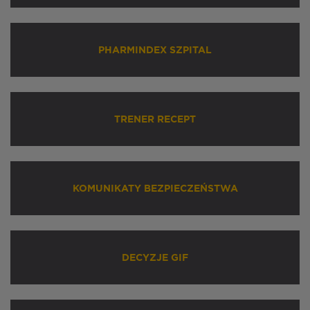
PHARMINDEX SZPITAL
TRENER RECEPT
KOMUNIKATY BEZPIECZEŃSTWA
DECYZJE GIF