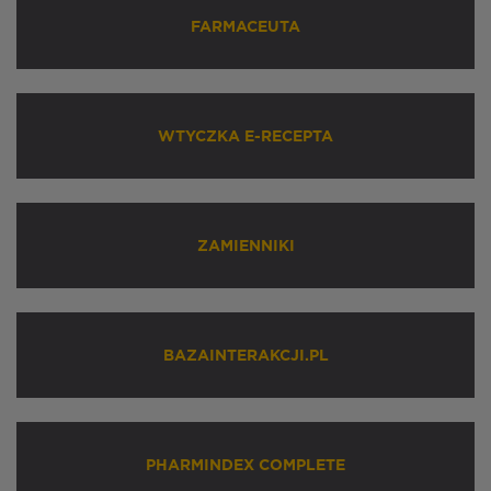
FARMACEUTA
WTYCZKA E-RECEPTA
ZAMIENNIKI
BAZAINTERAKCJI.PL
PHARMINDEX COMPLETE