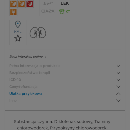
65+
LEK
CIĄŻA
KML
Baza interakcji online
Pełna informacja o produkcie
Bezpieczeństwo terapii
ICD-10
Ceny/refundacja
Ulotka przylekowa
Inne
Substancja czynna: Diklofenak sodowy, Tiaminy
chlorowodorek, Pirydoksyny chlorowodorek,