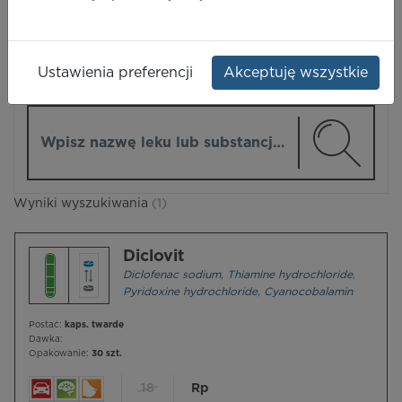
LEKI
Ustawienia preferencji
Akceptuję wszystkie
ZMIEŃ MODUŁ
Wpisz nazwę lub substancję czynną
Wyniki wyszukiwania
(1)
Diclovit
Diclofenac sodium
,
Thiamine hydrochloride
,
Pyridoxine hydrochloride
,
Cyanocobalamin
Postać:
kaps. twarde
Dawka:
Opakowanie:
30 szt.
18
Rp