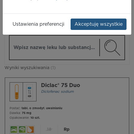
LEKI
Ustawienia preferencji
Akceptuję wszystkie
ZMIEŃ MODUŁ
Wpisz nazwę lub substancję czynną
Wyniki wyszukiwania
(1)
Diclac® 75 Duo
Diclofenac sodium
Postać:
tabl. o zmodyf. uwalnianiu
Dawka:
75 mg
Opakowanie:
10 szt.
18
Rp