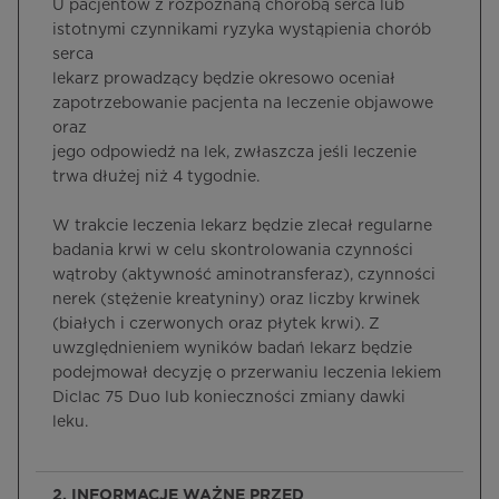
U pacjentów z rozpoznaną chorobą serca lub
istotnymi czynnikami ryzyka wystąpienia chorób
serca
lekarz prowadzący będzie okresowo oceniał
zapotrzebowanie pacjenta na leczenie objawowe
oraz
jego odpowiedź na lek, zwłaszcza jeśli leczenie
trwa dłużej niż 4 tygodnie.
W trakcie leczenia lekarz będzie zlecał regularne
badania krwi w celu skontrolowania czynności
wątroby (aktywność aminotransferaz), czynności
nerek (stężenie kreatyniny) oraz liczby krwinek
(białych i czerwonych oraz płytek krwi). Z
uwzględnieniem wyników badań lekarz będzie
podejmował decyzję o przerwaniu leczenia lekiem
Diclac 75 Duo lub konieczności zmiany dawki
leku.
2. INFORMACJE WAŻNE PRZED