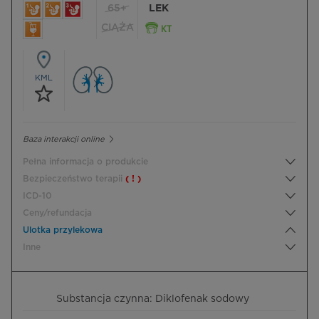
65+
LEK
CIĄŻA
KML
Baza interakcji online
Pełna informacja o produkcie
Bezpieczeństwo terapii
( ! )
ICD-10
Ceny/refundacja
Ulotka przylekowa
Inne
Substancja czynna: Diklofenak sodowy