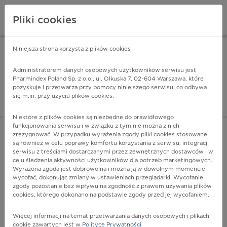
Pliki cookies
Niniejsza strona korzysta z plików cookies
Pharmindex Mobile
INSTALUJ
ZA DARMO - w Google Play
Administratorem danych osobowych użytkowników serwisu jest
Pharmindex Poland Sp. z o.o., ul. Olkuska 7, 02-604 Warszawa, które
pozyskuje i przetwarza przy pomocy niniejszego serwisu, co odbywa
Pharmindex - lider wi
się m.in. przy użyciu plików cookies.
ZALOGUJ SIĘ
ZAREJESTRUJ SIĘ
Niektóre z plików cookies są niezbędne do prawidłowego
funkcjonowania serwisu i w związku z tym nie można z nich
zrezygnować. W przypadku wyrażenia zgody pliki cookies stosowane
są również w celu poprawy komfortu korzystania z serwisu, integracji
serwisu z treściami dostarczanymi przez zewnętrznych dostawców i w
celu śledzenia aktywności użytkowników dla potrzeb marketingowych.
POKAŻ FILTRY
Wyrażona zgoda jest dobrowolna i można ją w dowolnym momencie
wycofać, dokonując zmiany w ustawieniach przeglądarki. Wycofanie
zgody pozostanie bez wpływu na zgodność z prawem używania plików
Pharmindex
cookies, którego dokonano na podstawie zgody przed jej wycofaniem.
lider wiedzy o lekach
Więcej informacji na temat przetwarzania danych osobowych i plikach
cookie zawartych jest w
Polityce Prywatności
.