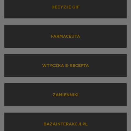
DECYZJE GIF
FARMACEUTA
WTYCZKA E-RECEPTA
ZAMIENNIKI
BAZAINTERAKCJI.PL