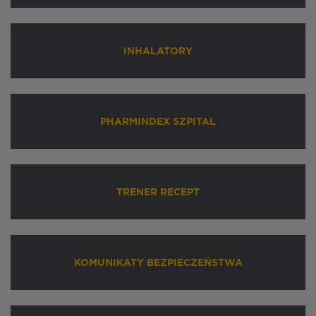
INHALATORY
PHARMINDEX SZPITAL
TRENER RECEPT
KOMUNIKATY BEZPIECZEŃSTWA