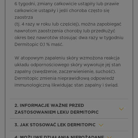
6 tygodni, zmiany całkowicie ustąpiły lub prawie
całkowicie ustąpiły i jeśli choroba często się
zaostrza
(tj. 4 razy w roku lub częściej), można zapobiegać
nawrotom zaostrzenia choroby lub przedłużyć
okres bez nawrotów stosując dwa razy w tygodniu
Dermitopic 0,1 % maść.
W atopowym zapaleniu skóry wzmożona reakcja
układu odpornościowego skóry wywołuje jej stan
zapalny (swędzenie, zaczerwienienie, suchość).
Dermitopic zmienia nieprawidłową odpowiedź
immunologiczną likwidując stan zapalny i świąd.
2. INFORMACJE WAŻNE PRZED
ZASTOSOWANIEM LEKU DERMITOPIC
3. JAK STOSOWAĆ LEK DERMITOPIC
4. MOŻLIWE DZIAŁANIA NIEPOŻĄDANE