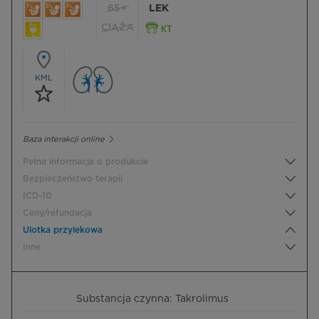
65+
LEK
CIĄŻA
KML
Baza interakcji online
Pełna informacja o produkcie
Bezpieczeństwo terapii
ICD-10
Ceny/refundacja
Ulotka przylekowa
Inne
Substancja czynna: Takrolimus