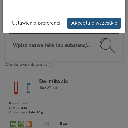
LEKI
Ustawienia preferencji
Akceptuję wszystkie
ZMIEŃ MODUŁ
Wpisz nazwę lub substancję czynną
Wyniki wyszukiwania
(1)
Dermitopic
Tacrolimus
Postać:
maść
Dawka:
0,1%
Opakowanie:
tuba 30 g
18
Rpz