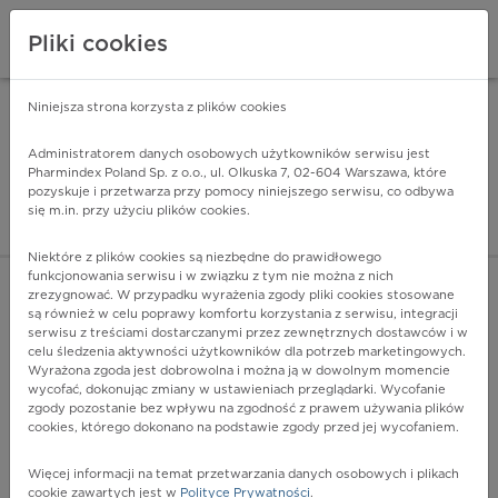
Pliki cookies
Niniejsza strona korzysta z plików cookies
Pharmindex Mobile
INSTALUJ
ZA DARMO - w Google Play
Administratorem danych osobowych użytkowników serwisu jest
Pharmindex Poland Sp. z o.o., ul. Olkuska 7, 02-604 Warszawa, które
pozyskuje i przetwarza przy pomocy niniejszego serwisu, co odbywa
Pharmindex - lider wi
się m.in. przy użyciu plików cookies.
ZALOGUJ SIĘ
ZAREJESTRUJ SIĘ
Niektóre z plików cookies są niezbędne do prawidłowego
funkcjonowania serwisu i w związku z tym nie można z nich
zrezygnować. W przypadku wyrażenia zgody pliki cookies stosowane
są również w celu poprawy komfortu korzystania z serwisu, integracji
serwisu z treściami dostarczanymi przez zewnętrznych dostawców i w
celu śledzenia aktywności użytkowników dla potrzeb marketingowych.
POKAŻ FILTRY
Wyrażona zgoda jest dobrowolna i można ją w dowolnym momencie
wycofać, dokonując zmiany w ustawieniach przeglądarki. Wycofanie
zgody pozostanie bez wpływu na zgodność z prawem używania plików
Pharmindex
cookies, którego dokonano na podstawie zgody przed jej wycofaniem.
lider wiedzy o lekach
Więcej informacji na temat przetwarzania danych osobowych i plikach
cookie zawartych jest w
Polityce Prywatności
.