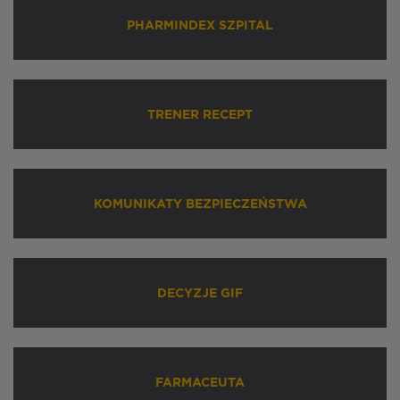
PHARMINDEX SZPITAL
TRENER RECEPT
KOMUNIKATY BEZPIECZEŃSTWA
DECYZJE GIF
FARMACEUTA