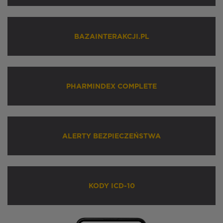
BAZAINTERAKCJI.PL
PHARMINDEX COMPLETE
ALERTY BEZPIECZEŃSTWA
KODY ICD-10