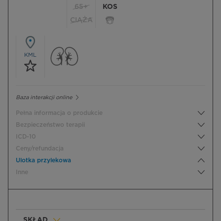
65+
KOS
CIĄŻA
KML
Baza interakcji online
Pełna informacja o produkcie
Bezpieczeństwo terapii
ICD-10
Ceny/refundacja
Ulotka przylekowa
Inne
SKŁAD