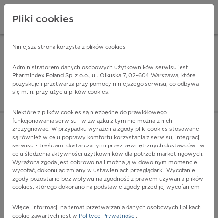
Pliki cookies
Niniejsza strona korzysta z plików cookies
Pharmindex Mobile
INSTALUJ
ZA DARMO - w Google Play
Administratorem danych osobowych użytkowników serwisu jest
Pharmindex Poland Sp. z o.o., ul. Olkuska 7, 02-604 Warszawa, które
pozyskuje i przetwarza przy pomocy niniejszego serwisu, co odbywa
Pharmindex - lider wi
się m.in. przy użyciu plików cookies.
ZALOGUJ SIĘ
ZAREJESTRUJ SIĘ
Niektóre z plików cookies są niezbędne do prawidłowego
funkcjonowania serwisu i w związku z tym nie można z nich
zrezygnować. W przypadku wyrażenia zgody pliki cookies stosowane
są również w celu poprawy komfortu korzystania z serwisu, integracji
serwisu z treściami dostarczanymi przez zewnętrznych dostawców i w
celu śledzenia aktywności użytkowników dla potrzeb marketingowych.
POKAŻ FILTRY
Wyrażona zgoda jest dobrowolna i można ją w dowolnym momencie
wycofać, dokonując zmiany w ustawieniach przeglądarki. Wycofanie
zgody pozostanie bez wpływu na zgodność z prawem używania plików
Pharmindex
cookies, którego dokonano na podstawie zgody przed jej wycofaniem.
lider wiedzy o lekach
Więcej informacji na temat przetwarzania danych osobowych i plikach
cookie zawartych jest w
Polityce Prywatności
.