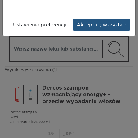
LEKI
Ustawienia preferencji
Akceptuję wszystkie
ZMIEŃ MODUŁ
Wpisz nazwę lub substancję czynną
Wyniki wyszukiwania
(1)
Dercos szampon
wzmacniający energy+ -
przeciw wypadaniu włosów
Postać:
szampon
Dawka:
Opakowanie:
but. 200 ml
18
RP