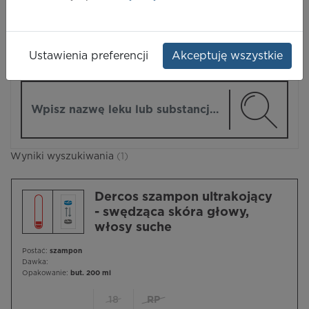
LEKI
Ustawienia preferencji
Akceptuję wszystkie
ZMIEŃ MODUŁ
Wpisz nazwę lub substancję czynną
Wyniki wyszukiwania
(1)
Dercos szampon ultrakojący
- swędząca skóra głowy,
włosy suche
Postać:
szampon
Dawka:
Opakowanie:
but. 200 ml
18
RP