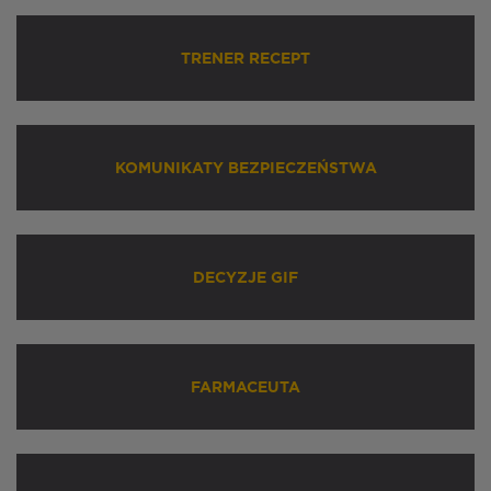
TRENER RECEPT
KOMUNIKATY BEZPIECZEŃSTWA
DECYZJE GIF
FARMACEUTA