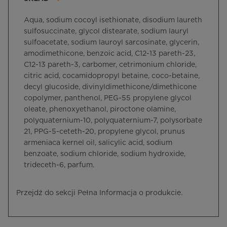
Aqua, sodium cocoyl isethionate, disodium laureth
sulfosuccinate, glycol distearate, sodium lauryl
sulfoacetate, sodium lauroyl sarcosinate, glycerin,
amodimethicone, benzoic acid, C12-13 pareth-23,
C12-13 pareth-3, carbomer, cetrimonium chloride,
citric acid, cocamidopropyl betaine, coco-betaine,
decyl glucoside, divinyldimethicone/dimethicone
copolymer, panthenol, PEG-55 propylene glycol
oleate, phenoxyethanol, piroctone olamine,
polyquaternium-10, polyquaternium-7, polysorbate
21, PPG-5-ceteth-20, propylene glycol, prunus
armeniaca kernel oil, salicylic acid, sodium
benzoate, sodium chloride, sodium hydroxide,
trideceth-6, parfum.
Przejdź do sekcji Pełna Informacja o produkcie.