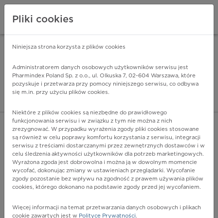
Pliki cookies
Niniejsza strona korzysta z plików cookies
Pharmindex Mobile
INSTALUJ
ZA DARMO - w Google Play
Administratorem danych osobowych użytkowników serwisu jest
Pharmindex Poland Sp. z o.o., ul. Olkuska 7, 02-604 Warszawa, które
pozyskuje i przetwarza przy pomocy niniejszego serwisu, co odbywa
Pharmindex - lider wi
się m.in. przy użyciu plików cookies.
ZALOGUJ SIĘ
ZAREJESTRUJ SIĘ
Niektóre z plików cookies są niezbędne do prawidłowego
funkcjonowania serwisu i w związku z tym nie można z nich
zrezygnować. W przypadku wyrażenia zgody pliki cookies stosowane
są również w celu poprawy komfortu korzystania z serwisu, integracji
serwisu z treściami dostarczanymi przez zewnętrznych dostawców i w
celu śledzenia aktywności użytkowników dla potrzeb marketingowych.
POKAŻ FILTRY
Wyrażona zgoda jest dobrowolna i można ją w dowolnym momencie
wycofać, dokonując zmiany w ustawieniach przeglądarki. Wycofanie
zgody pozostanie bez wpływu na zgodność z prawem używania plików
Pharmindex
cookies, którego dokonano na podstawie zgody przed jej wycofaniem.
lider wiedzy o lekach
Więcej informacji na temat przetwarzania danych osobowych i plikach
cookie zawartych jest w
Polityce Prywatności
.