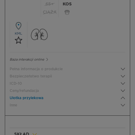
65+
KOS
CIĄŻA
KML
Baza interakcji online
Pełna informacja o produkcie
Bezpieczeństwo terapii
ICD-10
Ceny/refundacja
Ulotka przylekowa
Inne
SKŁAD