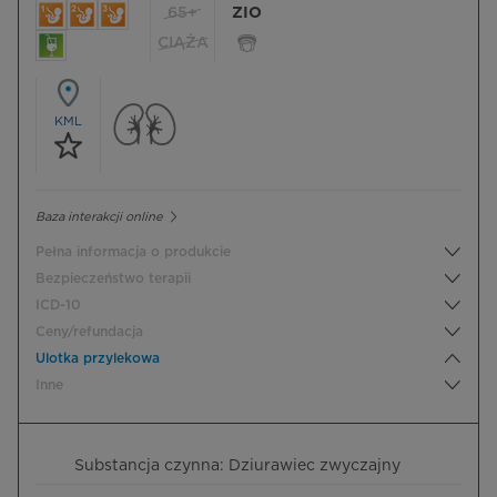
65+
ZIO
CIĄŻA
KML
Baza interakcji online
Pełna informacja o produkcie
Bezpieczeństwo terapii
ICD-10
Ceny/refundacja
Ulotka przylekowa
Inne
Substancja czynna: Dziurawiec zwyczajny