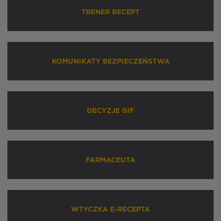
TRENER RECEPT
KOMUNIKATY BEZPIECZEŃSTWA
DECYZJE GIF
FARMACEUTA
WTYCZKA E-RECEPTA