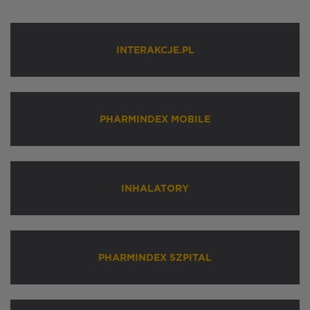
INTERAKCJE.PL
PHARMINDEX MOBILE
INHALATORY
PHARMINDEX SZPITAL