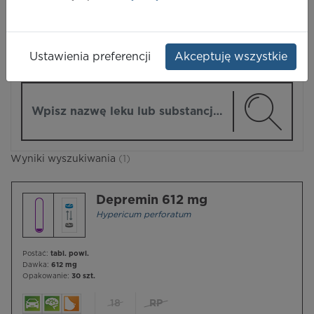
LEKI
Ustawienia preferencji
Akceptuję wszystkie
ZMIEŃ MODUŁ
Wpisz nazwę lub substancję czynną
Wyniki wyszukiwania
(1)
Depremin 612 mg
Hypericum perforatum
Postać:
tabl. powl.
Dawka:
612 mg
Opakowanie:
30 szt.
18
RP