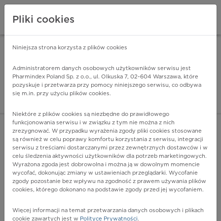
Pliki cookies
Niniejsza strona korzysta z plików cookies
Pharmindex Mobile
INSTALUJ
ZA DARMO - w Google Play
Administratorem danych osobowych użytkowników serwisu jest
Pharmindex Poland Sp. z o.o., ul. Olkuska 7, 02-604 Warszawa, które
pozyskuje i przetwarza przy pomocy niniejszego serwisu, co odbywa
Pharmindex - lider wi
się m.in. przy użyciu plików cookies.
ZALOGUJ SIĘ
ZAREJESTRUJ SIĘ
Niektóre z plików cookies są niezbędne do prawidłowego
funkcjonowania serwisu i w związku z tym nie można z nich
zrezygnować. W przypadku wyrażenia zgody pliki cookies stosowane
są również w celu poprawy komfortu korzystania z serwisu, integracji
serwisu z treściami dostarczanymi przez zewnętrznych dostawców i w
celu śledzenia aktywności użytkowników dla potrzeb marketingowych.
POKAŻ FILTRY
Wyrażona zgoda jest dobrowolna i można ją w dowolnym momencie
wycofać, dokonując zmiany w ustawieniach przeglądarki. Wycofanie
zgody pozostanie bez wpływu na zgodność z prawem używania plików
Pharmindex
cookies, którego dokonano na podstawie zgody przed jej wycofaniem.
lider wiedzy o lekach
Więcej informacji na temat przetwarzania danych osobowych i plikach
cookie zawartych jest w
Polityce Prywatności
.