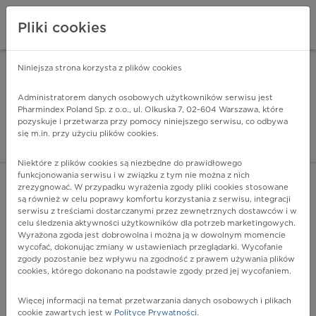
Pliki cookies
Niniejsza strona korzysta z plików cookies
Pharmindex Mobile
INSTALUJ
ZA DARMO - w Google Play
Administratorem danych osobowych użytkowników serwisu jest
Pharmindex Poland Sp. z o.o., ul. Olkuska 7, 02-604 Warszawa, które
pozyskuje i przetwarza przy pomocy niniejszego serwisu, co odbywa
Pharmindex - lider wi
się m.in. przy użyciu plików cookies.
ZALOGUJ SIĘ
ZAREJESTRUJ SIĘ
Niektóre z plików cookies są niezbędne do prawidłowego
funkcjonowania serwisu i w związku z tym nie można z nich
zrezygnować. W przypadku wyrażenia zgody pliki cookies stosowane
są również w celu poprawy komfortu korzystania z serwisu, integracji
serwisu z treściami dostarczanymi przez zewnętrznych dostawców i w
celu śledzenia aktywności użytkowników dla potrzeb marketingowych.
POKAŻ FILTRY
Wyrażona zgoda jest dobrowolna i można ją w dowolnym momencie
wycofać, dokonując zmiany w ustawieniach przeglądarki. Wycofanie
zgody pozostanie bez wpływu na zgodność z prawem używania plików
Pharmindex
cookies, którego dokonano na podstawie zgody przed jej wycofaniem.
lider wiedzy o lekach
Więcej informacji na temat przetwarzania danych osobowych i plikach
cookie zawartych jest w
Polityce Prywatności
.