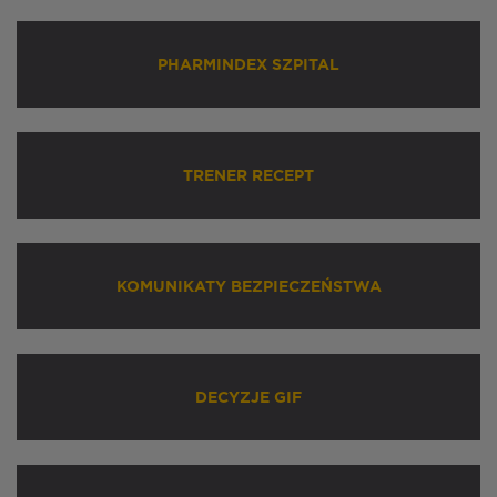
PHARMINDEX SZPITAL
TRENER RECEPT
KOMUNIKATY BEZPIECZEŃSTWA
DECYZJE GIF