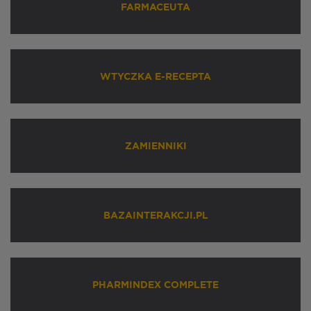
FARMACEUTA
WTYCZKA E-RECEPTA
ZAMIENNIKI
BAZAINTERAKCJI.PL
PHARMINDEX COMPLETE