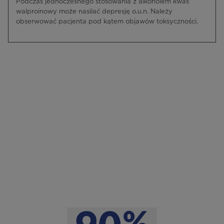
Podczas jednoczesnego stosowania z alkoholem kwas
walproinowy może nasilać depresję o.u.n. Należy
obserwować pacjenta pod kątem objawów toksyczności.