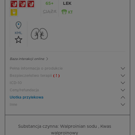
65+
LEK
CIĄŻA
KML
Baza interakcji online
Pełna informacja o produkcie
Bezpieczeństwo terapii
( ! )
ICD-10
Ceny/refundacja
Ulotka przylekowa
Inne
Substancja czynna: Walproinian sodu , Kwas
walproinowy