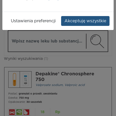
LEKI
Ustawienia preferencji
Akceptuję wszystkie
ZMIEŃ MODUŁ
Wpisz nazwę lub substancję czynną
Wyniki wyszukiwania
(1)
Depakine® Chronosphere
750
Valproate sodium
,
Valproic acid
Postać:
granulat o przedł. uwalnianiu
Dawka:
750 mg
Opakowanie:
30 saszetek
18
Rp