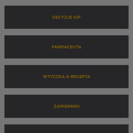
DECYZJE GIF
FARMACEUTA
WTYCZKA E-RECEPTA
ZAMIENNIKI