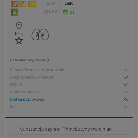
65+
LEK
CIĄŻA
KML
Baza interakcji online
Pełna informacja o produkcie
Bezpieczeństwo terapii
ICD-10
Ceny/refundacja
Ulotka przylekowa
Inne
Substancja czynna: Trimebutyny maleinian