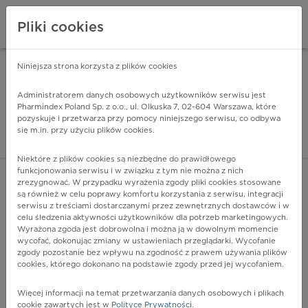
Pliki cookies
Niniejsza strona korzysta z plików cookies
Pharmindex Mobile
INSTALUJ
ZA DARMO - w Google Play
Administratorem danych osobowych użytkowników serwisu jest
Pharmindex Poland Sp. z o.o., ul. Olkuska 7, 02-604 Warszawa, które
pozyskuje i przetwarza przy pomocy niniejszego serwisu, co odbywa
Pharmindex - lider wi
się m.in. przy użyciu plików cookies.
ZALOGUJ SIĘ
ZAREJESTRUJ SIĘ
Niektóre z plików cookies są niezbędne do prawidłowego
funkcjonowania serwisu i w związku z tym nie można z nich
zrezygnować. W przypadku wyrażenia zgody pliki cookies stosowane
są również w celu poprawy komfortu korzystania z serwisu, integracji
serwisu z treściami dostarczanymi przez zewnętrznych dostawców i w
celu śledzenia aktywności użytkowników dla potrzeb marketingowych.
POKAŻ FILTRY
Wyrażona zgoda jest dobrowolna i można ją w dowolnym momencie
wycofać, dokonując zmiany w ustawieniach przeglądarki. Wycofanie
zgody pozostanie bez wpływu na zgodność z prawem używania plików
Pharmindex
cookies, którego dokonano na podstawie zgody przed jej wycofaniem.
lider wiedzy o lekach
Więcej informacji na temat przetwarzania danych osobowych i plikach
cookie zawartych jest w
Polityce Prywatności
.