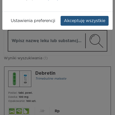
LEKI
Ustawienia preferencji
Akceptuję wszystkie
ZMIEŃ MODUŁ
Wpisz nazwę lub substancję czynną
Wyniki wyszukiwania
(1)
Debretin
Trimebutine maleate
Postać:
tabl. powl.
Dawka:
100 mg
Opakowanie:
100 szt.
18
Rp