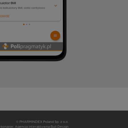
© PHARMINDEX Poland Sp. z o.o.
wykonanie:
Agencja Interaktywna Bull Design