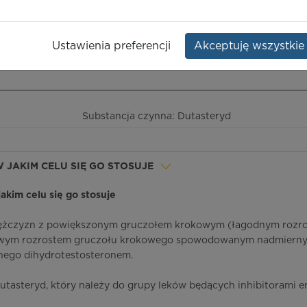
Opakowanie:
30 szt.
Ustawienia preferencji
Akceptuję wszystkie
ieczeństwo terapii
( ! )
ICD-10
Ceny/refundacja
Ulotka przyleko
Substancja czynna: Dutasteryd
 W JAKIM CELU SIĘ GO STOSUJE
 jakim celu się go stosuje
mężczyzn z powiększonym gruczołem krokowym (łagodnym rozr
owym rozrostem gruczołu krokowego spowodowanym nadmiern
ego dihydrotestosteronem.
dutasteryd, który należy do grupy leków będących inhibitorami 