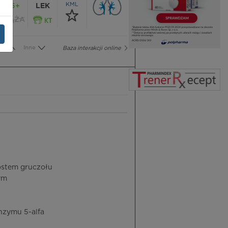
KML
65+
LEK
CIĄŻA
wa
Inne
Baza interakcji online
ostem gruczołu
ym
enzymu 5-alfa