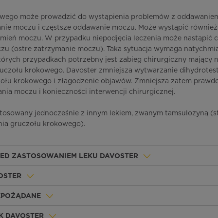
owego może prowadzić do wystąpienia problemów z oddawanie
anie moczu i częstsze oddawanie moczu. Może wystąpić również
umień moczu. W przypadku niepodjęcia leczenia może nastąpić 
zu (ostre zatrzymanie moczu). Taka sytuacja wymaga natychm
tórych przypadkach potrzebny jest zabieg chirurgiczny mający n
ruczołu krokowego. Davoster zmniejsza wytwarzanie dihydrotes
zołu krokowego i złagodzenie objawów. Zmniejsza zatem praw
nia moczu i konieczności interwencji chirurgicznej.
stosowany jednocześnie z innym lekiem, zwanym tamsulozyną 
ia gruczołu krokowego).
ZED ZASTOSOWANIEM LEKU DAVOSTER
OSTER
IEPOŻĄDANE
K DAVOSTER