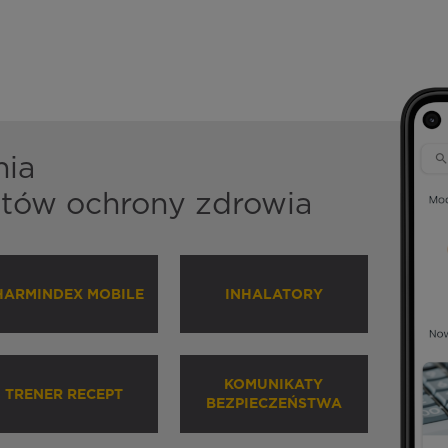
nia
istów ochrony zdrowia
HARMINDEX MOBILE
INHALATORY
KOMUNIKATY
TRENER RECEPT
BEZPIECZEŃSTWA