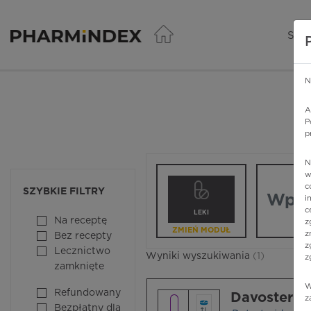
Pharmindex - lider wi
SER
N
A
P
p
N
Wpisz nazw
w
c
SZYBKIE FILTRY
i
c
LEKI
Na receptę
z
ZMIEŃ MODUŁ
z
Bez recepty
z
Lecznictwo
Wyniki wyszukiwania
(1)
z
zamknięte
W
Refundowany
Davoster
z
Bezpłatny dla