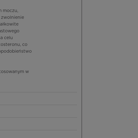
m moczu,
 zwolnienie
całkowite
iastowego
a celu
tosteronu, co
dopodobieństwo
(stosowanym w