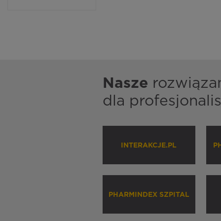
Nasze
rozwiąza
dla profesjonal
INTERAKCJE.PL
P
PHARMINDEX SZPITAL