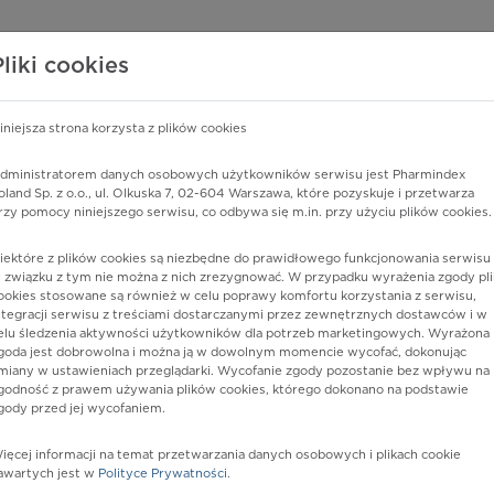
edzy o lekach
WISY PHARMINDEX
DATA LICENSING
SKLEP
Pliki cookies
iniejsza strona korzysta z plików cookies
Pharmindex
dministratorem danych osobowych użytkowników serwisu jest Pharmindex
oland Sp. z o.o., ul. Olkuska 7, 02-604 Warszawa, które pozyskuje i przetwarza
lider wiedzy o lekach
rzy pomocy niniejszego serwisu, co odbywa się m.in. przy użyciu plików cookies.
iektóre z plików cookies są niezbędne do prawidłowego funkcjonowania serwisu 
ę lub substancję czynną
 związku z tym nie można z nich zrezygnować. W przypadku wyrażenia zgody pli
ookies stosowane są również w celu poprawy komfortu korzystania z serwisu,
ntegracji serwisu z treściami dostarczanymi przez zewnętrznych dostawców i w
elu śledzenia aktywności użytkowników dla potrzeb marketingowych. Wyrażona
goda jest dobrowolna i można ją w dowolnym momencie wycofać, dokonując
miany w ustawieniach przeglądarki. Wycofanie zgody pozostanie bez wpływu na
godność z prawem używania plików cookies, którego dokonano na podstawie
gody przed jej wycofaniem.
ięcej informacji na temat przetwarzania danych osobowych i plikach cookie
Postać:
kaps. miękkie
awartych jest w
Polityce Prywatności
.
Dawka:
0,5 mg