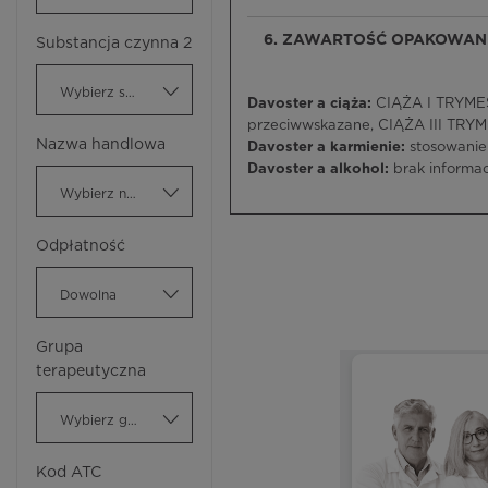
6. ZAWARTOŚĆ OPAKOWANI
Substancja czynna 2
Wybierz substancję czynną
Davoster a ciąża:
CIĄŻA I TRYMEST
przeciwwskazane, CIĄŻA III TRYM
Nazwa handlowa
Davoster a karmienie:
stosowanie
Davoster a alkohol:
brak informacj
Wybierz nazwę handlową
Odpłatność
Dowolna
Grupa
terapeutyczna
Wybierz grupę terapeutyczną
Kod ATC