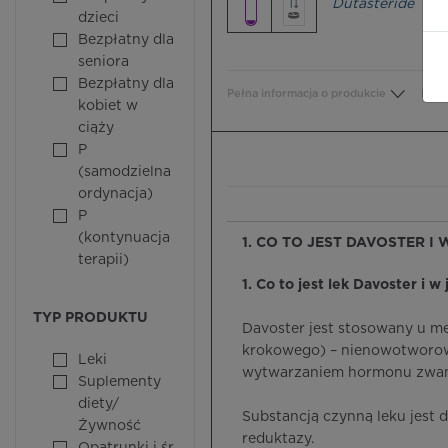
Dutasteride
dzieci
Bezpłatny dla
seniora
Bezpłatny dla
Pełna informacja o produkcie
Bezp
kobiet w
ciąży
P
(samodzielna
ordynacja)
P
(kontynuacja
1. CO TO JEST DAVOSTER I
terapii)
1. Co to jest lek Davoster i w
TYP PRODUKTU
Davoster jest stosowany u 
krokowego) – nienowotwor
Leki
wytwarzaniem hormonu zwan
Suplementy
diety/
Substancją czynną leku jest 
Żywność
reduktazy.