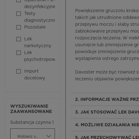
Opatrunki i śr.
dezynfekcyjne
Powiększenie gruczołu krok
Testy
takich jak utrudnione oddaw
diagnostyczne
przepływu moczu i słaby str
Pozostałe
zablokowanie przepływu moc
rozpoczęcia leczenia. W niek
Lek
usunięcie lub zmniejszenie g
narkotyczny
powoduje zmniejszenie gruc
Lek
wystąpienia ostrego zatrzyma
psychotropowy
Import
Davoster może być również 
docelowy
leczeniu objawów powiększen
2. INFORMACJE WAŻNE PR
WYSZUKIWANIE
ZAAWANSOWANE
3. JAK STOSOWAĆ LEK DAV
Substancja czynna 1
4. MOŻLIWE DZIAŁANIA N
Wybierz substancję czynną
5. JAK PRZECHOWYWAĆ LE