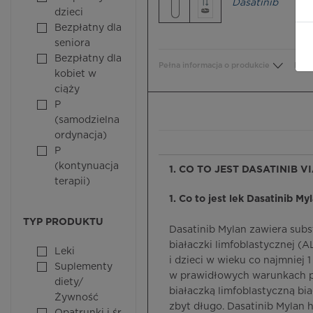
Dasatinib
dzieci
Bezpłatny dla
seniora
Bezpłatny dla
Pełna informacja o produkcie
Bezp
kobiet w
ciąży
P
(samodzielna
ordynacja)
P
(kontynuacja
1. CO TO JEST DASATINIB V
terapii)
1. Co to jest lek Dasatinib My
TYP PRODUKTU
Dasatinib Mylan zawiera subst
białaczki limfoblastycznej (
Leki
i dzieci w wieku co najmniej 
Suplementy
w prawidłowych warunkach p
diety/
białaczką limfoblastyczną bi
Żywność
zbyt długo. Dasatinib Mylan