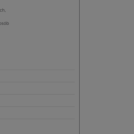
ch,
 osób