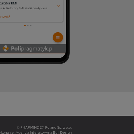
© PHARMINDEX Poland Sp. z o.o.
wykonanie:
Agencja Interaktywna Bull Design