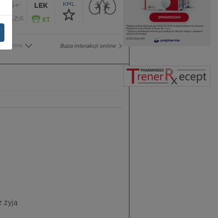
KML
65+
LEK
CIĄŻA
Inne
Baza interakcji online
z żyją