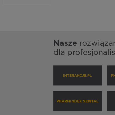
Nasze
rozwiąza
dla profesjonal
INTERAKCJE.PL
P
PHARMINDEX SZPITAL