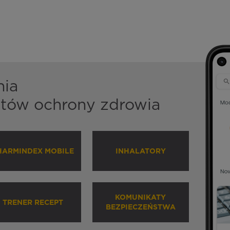
nia
istów ochrony zdrowia
HARMINDEX MOBILE
INHALATORY
KOMUNIKATY
TRENER RECEPT
BEZPIECZEŃSTWA