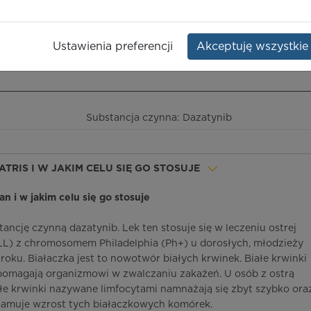
Opakowanie:
60 szt.
Ustawienia preferencji
Akceptuję wszystkie
ieczeństwo terapii
ICD-10
Ceny/refundacja
Ulotka przylekowa
Substancja czynna: Dazatynib
IATRIS I W JAKIM CELU SIĘ GO STOSUJE
lan i w jakim celu się go stosuje
ancję czynną dazatynib. Lek ten stosuje się w leczeniu ostrej
ALL) z chromosomem Philadelphia (Ph+) u dorosłych, młodzieży
1 roku. Białaczka jest to nowotwór białych krwinek. Białe krwinki
omagają organizmowi w zwalczaniu zakażeń. U osób z ostrą
ałe krwinki nazywane limfocytami namnażają się zbyt szybko ora
 hamuje wzrost tych białaczkowych komórek.