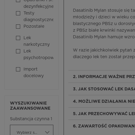
Opatrunki i śr.
dezynfekcyjne
Dasatinib Mylan stosuje się t
Testy
młodzieży i dzieci w wieku co
diagnostyczne
blastycznego PBSz u dorosłyc
Pozostałe
z PBSz białe krwinki nazywa
Dasatinib Mylan hamuje wzro
Lek
narkotyczny
W razie jakichkolwiek pytań
Lek
dlaczego lek ten został przepi
psychotropowy
Import
docelowy
2. INFORMACJE WAŻNE PRZ
3. JAK STOSOWAĆ LEK DASA
4. MOŻLIWE DZIAŁANIA N
WYSZUKIWANIE
ZAAWANSOWANE
5. JAK PRZECHOWYWAĆ LEK
Substancja czynna 1
6. ZAWARTOŚĆ OPAKOWANI
Wybierz substancję czynną