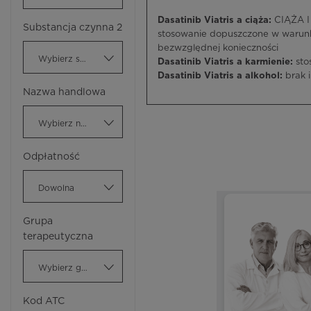
Dasatinib Viatris a ciąża:
CIĄŻA I
Substancja czynna 2
stosowanie dopuszczone w warunk
bezwzględnej konieczności
Wybierz substancję czynną
Dasatinib Viatris a karmienie:
sto
Dasatinib Viatris a alkohol:
brak 
Nazwa handlowa
Wybierz nazwę handlową
Odpłatność
Dowolna
Grupa
terapeutyczna
Wybierz grupę terapeutyczną
Kod ATC