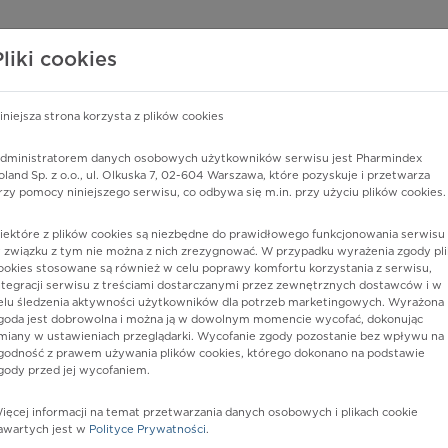
edzy o lekach
WISY PHARMINDEX
DATA LICENSING
SKLEP
Pliki cookies
iniejsza strona korzysta z plików cookies
Pharmindex
dministratorem danych osobowych użytkowników serwisu jest Pharmindex
oland Sp. z o.o., ul. Olkuska 7, 02-604 Warszawa, które pozyskuje i przetwarza
lider wiedzy o lekach
rzy pomocy niniejszego serwisu, co odbywa się m.in. przy użyciu plików cookies.
iektóre z plików cookies są niezbędne do prawidłowego funkcjonowania serwisu 
ę lub substancję czynną
 związku z tym nie można z nich zrezygnować. W przypadku wyrażenia zgody pli
ookies stosowane są również w celu poprawy komfortu korzystania z serwisu,
ntegracji serwisu z treściami dostarczanymi przez zewnętrznych dostawców i w
elu śledzenia aktywności użytkowników dla potrzeb marketingowych. Wyrażona
goda jest dobrowolna i można ją w dowolnym momencie wycofać, dokonując
miany w ustawieniach przeglądarki. Wycofanie zgody pozostanie bez wpływu na
godność z prawem używania plików cookies, którego dokonano na podstawie
gody przed jej wycofaniem.
ięcej informacji na temat przetwarzania danych osobowych i plikach cookie
iatris
Postać:
tabl. powl.
awartych jest w
Polityce Prywatności
.
Dawka:
50 mg