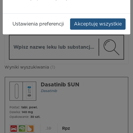
LEKI
Ustawienia preferencji
Akceptuję wszystkie
ZMIEŃ MODUŁ
Wpisz nazwę lub substancję czynną
Wyniki wyszukiwania
(1)
Dasatinib SUN
Dasatinib
Postać:
tabl. powl.
Dawka:
140 mg
Opakowanie:
30 szt.
18
Rpz