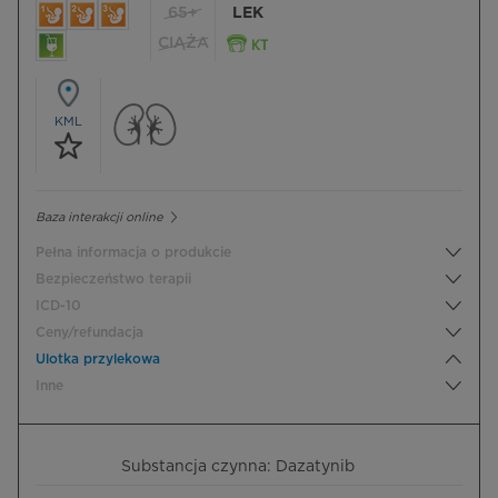
65+
LEK
CIĄŻA
KML
Baza interakcji online
Pełna informacja o produkcie
Bezpieczeństwo terapii
ICD-10
Ceny/refundacja
Ulotka przylekowa
Inne
Substancja czynna: Dazatynib