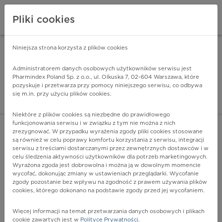
Pliki cookies
Niniejsza strona korzysta z plików cookies
Pharmindex Mobile
INSTALUJ
ZA DARMO - w Google Play
Administratorem danych osobowych użytkowników serwisu jest
Pharmindex Poland Sp. z o.o., ul. Olkuska 7, 02-604 Warszawa, które
pozyskuje i przetwarza przy pomocy niniejszego serwisu, co odbywa
Pharmindex - lider wi
się m.in. przy użyciu plików cookies.
ZALOGUJ SIĘ
ZAREJESTRUJ SIĘ
Niektóre z plików cookies są niezbędne do prawidłowego
funkcjonowania serwisu i w związku z tym nie można z nich
zrezygnować. W przypadku wyrażenia zgody pliki cookies stosowane
są również w celu poprawy komfortu korzystania z serwisu, integracji
serwisu z treściami dostarczanymi przez zewnętrznych dostawców i w
celu śledzenia aktywności użytkowników dla potrzeb marketingowych.
POKAŻ FILTRY
Wyrażona zgoda jest dobrowolna i można ją w dowolnym momencie
wycofać, dokonując zmiany w ustawieniach przeglądarki. Wycofanie
zgody pozostanie bez wpływu na zgodność z prawem używania plików
Pharmindex
cookies, którego dokonano na podstawie zgody przed jej wycofaniem.
lider wiedzy o lekach
Więcej informacji na temat przetwarzania danych osobowych i plikach
cookie zawartych jest w
Polityce Prywatności
.