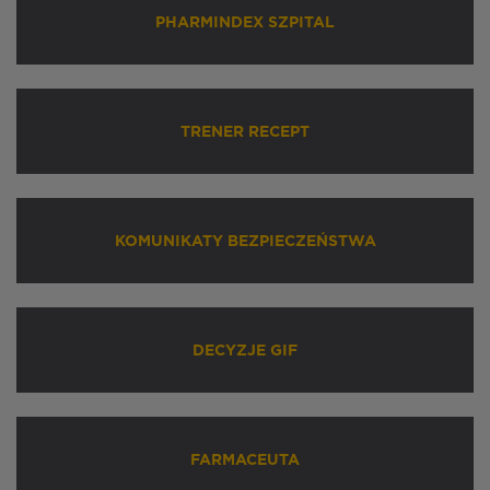
PHARMINDEX SZPITAL
TRENER RECEPT
KOMUNIKATY BEZPIECZEŃSTWA
DECYZJE GIF
FARMACEUTA