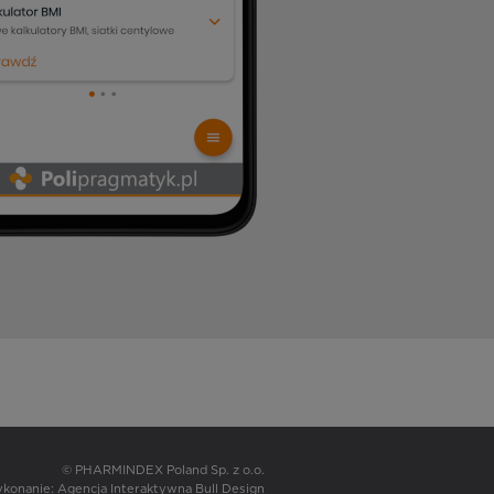
© PHARMINDEX Poland Sp. z o.o.
wykonanie:
Agencja Interaktywna Bull Design