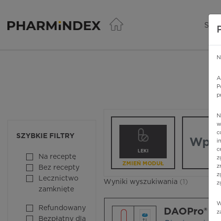
Pharmindex - lider wi
SER
N
A
P
p
N
Wpisz nazw
w
c
SZYBKIE FILTRY
i
c
LEKI
Na receptę
z
ZMIEŃ MODUŁ
z
Bez recepty
z
Lecznictwo
Wyniki wyszukiwania
(1)
z
zamknięte
W
Refundowany
DAOPro®
z
Bezpłatny dla