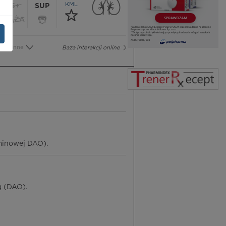
KML
65+
SUP
CIĄŻA
Inne
Baza interakcji online
minowej DAO).
ą (DAO).