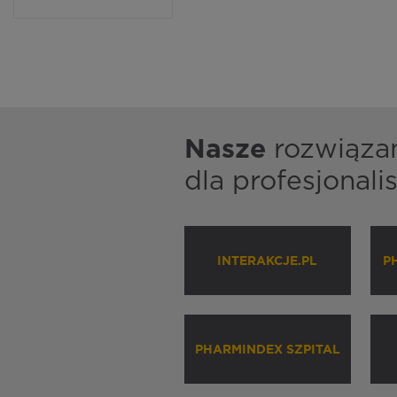
Nasze
rozwiąza
dla profesjonal
INTERAKCJE.PL
P
PHARMINDEX SZPITAL