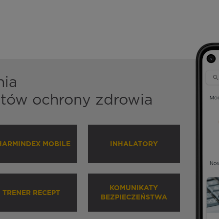
nia
istów ochrony zdrowia
HARMINDEX MOBILE
INHALATORY
KOMUNIKATY
TRENER RECEPT
BEZPIECZEŃSTWA