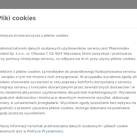
edzy o lekach
WISY PHARMINDEX
DATA LICENSING
SKLEP
Pliki cookies
iniejsza strona korzysta z plików cookies
Pharmindex
dministratorem danych osobowych użytkowników serwisu jest Pharmindex
oland Sp. z o.o., ul. Olkuska 7, 02-604 Warszawa, które pozyskuje i przetwarza
lider wiedzy o lekach
rzy pomocy niniejszego serwisu, co odbywa się m.in. przy użyciu plików cookies.
iektóre z plików cookies są niezbędne do prawidłowego funkcjonowania serwisu 
ę lub substancję czynną
 związku z tym nie można z nich zrezygnować. W przypadku wyrażenia zgody pli
ookies stosowane są również w celu poprawy komfortu korzystania z serwisu,
ntegracji serwisu z treściami dostarczanymi przez zewnętrznych dostawców i w
elu śledzenia aktywności użytkowników dla potrzeb marketingowych. Wyrażona
goda jest dobrowolna i można ją w dowolnym momencie wycofać, dokonując
miany w ustawieniach przeglądarki. Wycofanie zgody pozostanie bez wpływu na
godność z prawem używania plików cookies, którego dokonano na podstawie
gody przed jej wycofaniem.
ięcej informacji na temat przetwarzania danych osobowych i plikach cookie
Postać:
tabl. dojelit.
awartych jest w
Polityce Prywatności
.
Dawka: