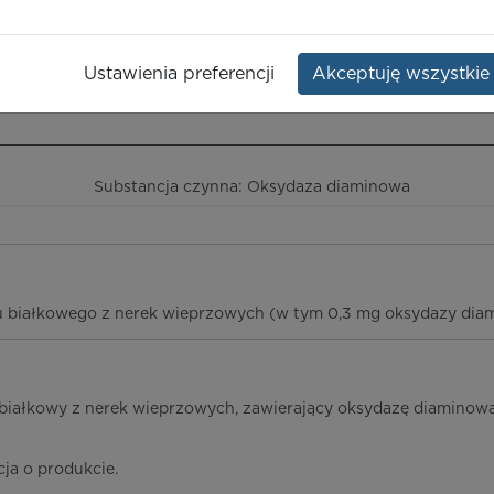
Opakowanie:
30 szt.
Ustawienia preferencji
Akceptuję wszystkie
ieczeństwo terapii
ICD-10
Ceny/refundacja
Ulotka przylekowa
Substancja czynna: Oksydaza diaminowa
ągu białkowego z nerek wieprzowych (w tym 0,3 mg oksydazy dia
 białkowy z nerek wieprzowych, zawierający oksydazę diaminow
cja o produkcie.