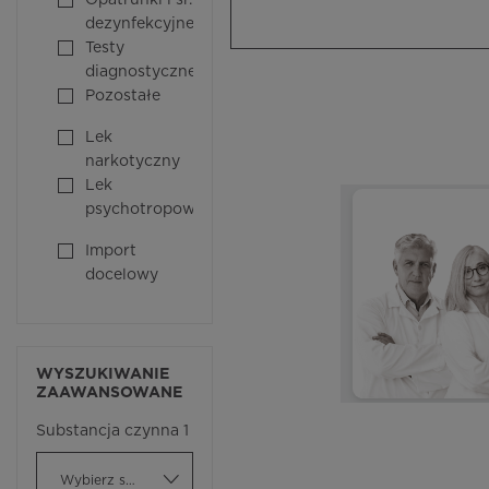
Opatrunki i śr.
dezynfekcyjne
Testy
diagnostyczne
Pozostałe
Lek
narkotyczny
Lek
psychotropowy
Import
docelowy
WYSZUKIWANIE
ZAAWANSOWANE
Substancja czynna 1
Wybierz substancję czynną