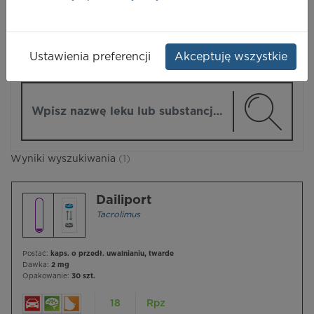
LEKI
Ustawienia preferencji
Akceptuję wszystkie
ZMIEŃ MODUŁ
Wpisz nazwę lub substancję czynną
Wyniki wyszukiwania
(1)
Dailiport
Tacrolimus
Postać:
kaps. o przedł. uwalnianiu, twarde
Dawka:
2 mg
Opakowanie:
30 szt.
18
Rpz