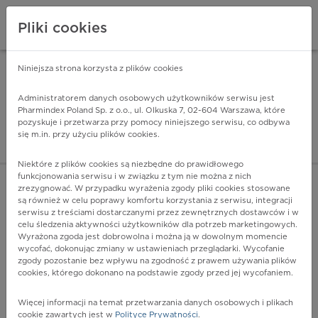
Pliki cookies
Niniejsza strona korzysta z plików cookies
Pharmindex Mobile
INSTALUJ
ZA DARMO - w Google Play
Administratorem danych osobowych użytkowników serwisu jest
Pharmindex Poland Sp. z o.o., ul. Olkuska 7, 02-604 Warszawa, które
pozyskuje i przetwarza przy pomocy niniejszego serwisu, co odbywa
Pharmindex - lider wi
się m.in. przy użyciu plików cookies.
ZALOGUJ SIĘ
ZAREJESTRUJ SIĘ
Niektóre z plików cookies są niezbędne do prawidłowego
funkcjonowania serwisu i w związku z tym nie można z nich
zrezygnować. W przypadku wyrażenia zgody pliki cookies stosowane
są również w celu poprawy komfortu korzystania z serwisu, integracji
serwisu z treściami dostarczanymi przez zewnętrznych dostawców i w
celu śledzenia aktywności użytkowników dla potrzeb marketingowych.
POKAŻ FILTRY
Wyrażona zgoda jest dobrowolna i można ją w dowolnym momencie
wycofać, dokonując zmiany w ustawieniach przeglądarki. Wycofanie
zgody pozostanie bez wpływu na zgodność z prawem używania plików
Pharmindex
cookies, którego dokonano na podstawie zgody przed jej wycofaniem.
lider wiedzy o lekach
Więcej informacji na temat przetwarzania danych osobowych i plikach
cookie zawartych jest w
Polityce Prywatności
.