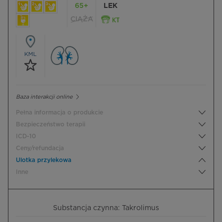
65+
LEK
CIĄŻA
KML
Baza interakcji online
Pełna informacja o produkcie
Bezpieczeństwo terapii
ICD-10
Ceny/refundacja
Ulotka przylekowa
Inne
Substancja czynna: Takrolimus