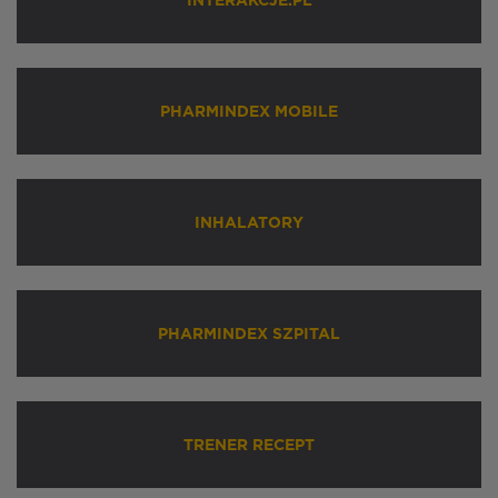
INTERAKCJE.PL
PHARMINDEX MOBILE
INHALATORY
PHARMINDEX SZPITAL
TRENER RECEPT