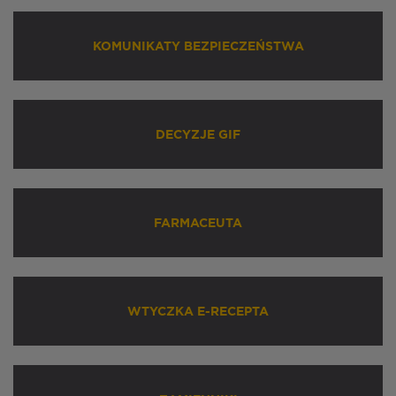
KOMUNIKATY BEZPIECZEŃSTWA
DECYZJE GIF
FARMACEUTA
WTYCZKA E-RECEPTA