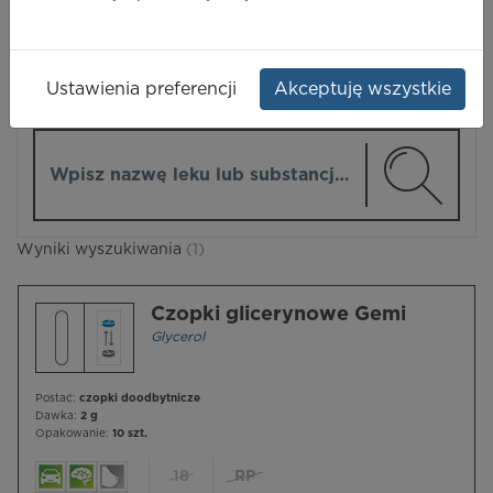
LEKI
Ustawienia preferencji
Akceptuję wszystkie
ZMIEŃ MODUŁ
Wpisz nazwę lub substancję czynną
Wyniki wyszukiwania
(1)
Czopki glicerynowe Gemi
Glycerol
Postać:
czopki doodbytnicze
Dawka:
2 g
Opakowanie:
10 szt.
18
RP