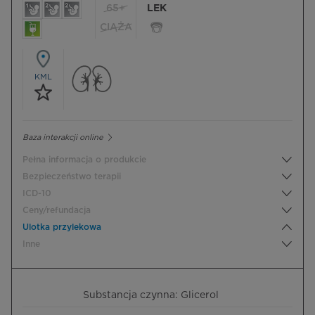
65+
LEK
CIĄŻA
KML
Baza interakcji online
Pełna informacja o produkcie
Bezpieczeństwo terapii
ICD-10
Ceny/refundacja
Ulotka przylekowa
Inne
Substancja czynna: Glicerol