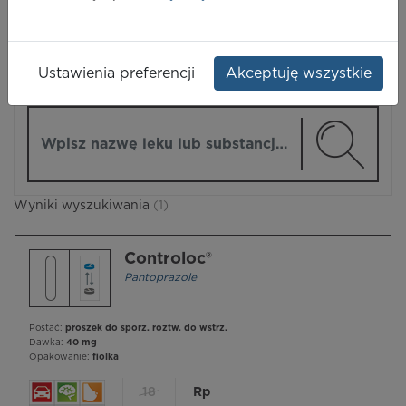
LEKI
Ustawienia preferencji
Akceptuję wszystkie
ZMIEŃ MODUŁ
Wpisz nazwę lub substancję czynną
Wyniki wyszukiwania
(1)
Controloc®
Pantoprazole
Postać:
proszek do sporz. roztw. do wstrz.
Dawka:
40 mg
Opakowanie:
fiolka
18
Rp