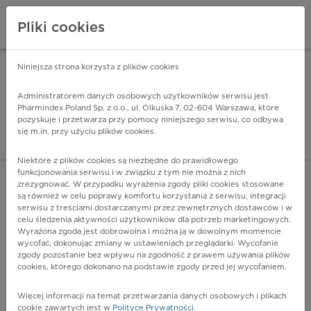
Pliki cookies
Niniejsza strona korzysta z plików cookies
Pharmindex Mobile
INSTALUJ
ZA DARMO - w Google Play
Administratorem danych osobowych użytkowników serwisu jest
Pharmindex Poland Sp. z o.o., ul. Olkuska 7, 02-604 Warszawa, które
pozyskuje i przetwarza przy pomocy niniejszego serwisu, co odbywa
Pharmindex - lider wi
się m.in. przy użyciu plików cookies.
ZALOGUJ SIĘ
ZAREJESTRUJ SIĘ
Niektóre z plików cookies są niezbędne do prawidłowego
funkcjonowania serwisu i w związku z tym nie można z nich
zrezygnować. W przypadku wyrażenia zgody pliki cookies stosowane
są również w celu poprawy komfortu korzystania z serwisu, integracji
serwisu z treściami dostarczanymi przez zewnętrznych dostawców i w
celu śledzenia aktywności użytkowników dla potrzeb marketingowych.
POKAŻ FILTRY
Wyrażona zgoda jest dobrowolna i można ją w dowolnym momencie
wycofać, dokonując zmiany w ustawieniach przeglądarki. Wycofanie
zgody pozostanie bez wpływu na zgodność z prawem używania plików
Pharmindex
cookies, którego dokonano na podstawie zgody przed jej wycofaniem.
lider wiedzy o lekach
Więcej informacji na temat przetwarzania danych osobowych i plikach
cookie zawartych jest w
Polityce Prywatności
.