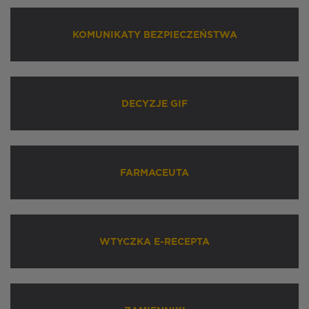
KOMUNIKATY BEZPIECZEŃSTWA
DECYZJE GIF
FARMACEUTA
WTYCZKA E-RECEPTA