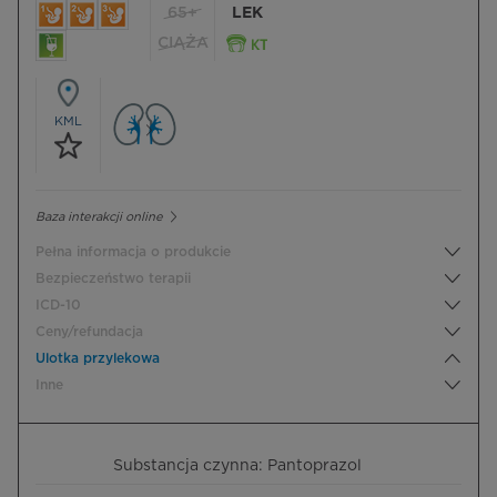
65+
LEK
CIĄŻA
KML
Baza interakcji online
Pełna informacja o produkcie
Bezpieczeństwo terapii
ICD-10
Ceny/refundacja
Ulotka przylekowa
Inne
Substancja czynna: Pantoprazol