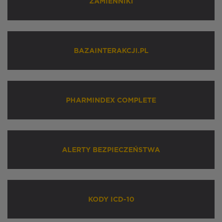
ZAMIENNIKI
BAZAINTERAKCJI.PL
PHARMINDEX COMPLETE
ALERTY BEZPIECZEŃSTWA
KODY ICD-10