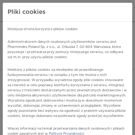
Pliki cookies
Niniejsza strona korzysta z plików cookies
Pharmindex Mobile
INSTALUJ
ZA DARMO - w Google Play
Administratorem danych osobowych użytkowników serwisu jest
Pharmindex Poland Sp. z o.o., ul. Olkuska 7, 02-604 Warszawa, które
pozyskuje i przetwarza przy pomocy niniejszego serwisu, co odbywa
Pharmindex - lider wi
się m.in. przy użyciu plików cookies.
ZALOGUJ SIĘ
ZAREJESTRUJ SIĘ
Niektóre z plików cookies są niezbędne do prawidłowego
funkcjonowania serwisu i w związku z tym nie można z nich
zrezygnować. W przypadku wyrażenia zgody pliki cookies stosowane
są również w celu poprawy komfortu korzystania z serwisu, integracji
serwisu z treściami dostarczanymi przez zewnętrznych dostawców i w
celu śledzenia aktywności użytkowników dla potrzeb marketingowych.
POKAŻ FILTRY
Wyrażona zgoda jest dobrowolna i można ją w dowolnym momencie
wycofać, dokonując zmiany w ustawieniach przeglądarki. Wycofanie
zgody pozostanie bez wpływu na zgodność z prawem używania plików
Pharmindex
cookies, którego dokonano na podstawie zgody przed jej wycofaniem.
lider wiedzy o lekach
Więcej informacji na temat przetwarzania danych osobowych i plikach
cookie zawartych jest w
Polityce Prywatności
.