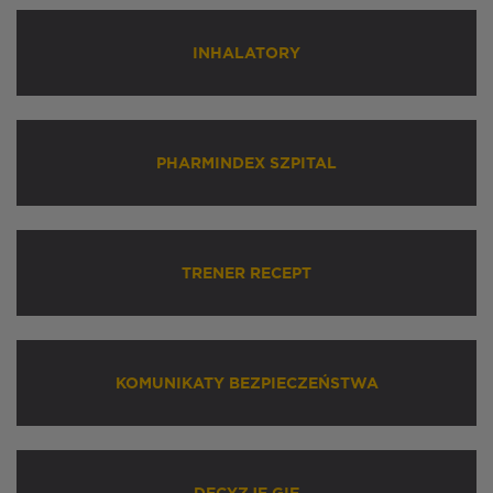
INHALATORY
PHARMINDEX SZPITAL
TRENER RECEPT
KOMUNIKATY BEZPIECZEŃSTWA