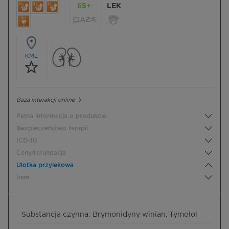
65+
LEK
CIĄŻA
KML
Baza interakcji online
Pełna informacja o produkcie
Bezpieczeństwo terapii
ICD-10
Ceny/refundacja
Ulotka przylekowa
Inne
Substancja czynna: Brymonidyny winian, Tymolol