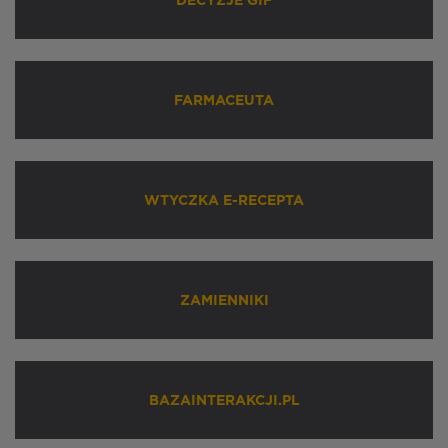
DECYZJE GIF
FARMACEUTA
WTYCZKA E-RECEPTA
ZAMIENNIKI
BAZAINTERAKCJI.PL