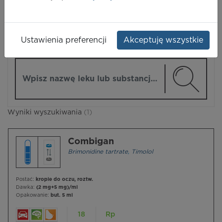
LEKI
Ustawienia preferencji
Akceptuję wszystkie
ZMIEŃ MODUŁ
Wpisz nazwę lub substancję czynną
Wyniki wyszukiwania
(1)
Combigan
Brimonidine tartrate
,
Timolol
Postać:
krople do oczu, roztw.
Dawka:
(2 mg+5 mg)/ml
Opakowanie:
but. 5 ml
18
Rp