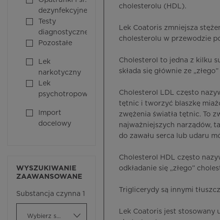
Opatrunki i śr.
cholesterolu (HDL).
dezynfekcyjne
Testy
Lek Coatoris zmniejsza stęże
diagnostyczne
cholesterolu w przewodzie p
Pozostałe
Cholesterol to jedna z kilku 
Lek
składa się głównie ze „złego”
narkotyczny
Lek
Cholesterol LDL często nazy
psychotropowy
tętnic i tworzyć blaszkę mi
Import
zwężenia światła tętnic. To
docelowy
najważniejszych narządów, t
do zawału serca lub udaru m
Cholesterol HDL często naz
WYSZUKIWANIE
odkładanie się „złego” chole
ZAAWANSOWANE
Triglicerydy są innymi tłusz
Substancja czynna 1
Lek Coatoris jest stosowany 
Wybierz substancję czynną