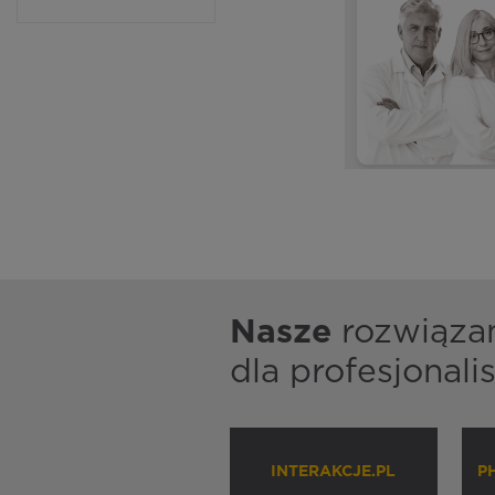
Nasze
rozwiąza
dla profesjonal
INTERAKCJE.PL
P