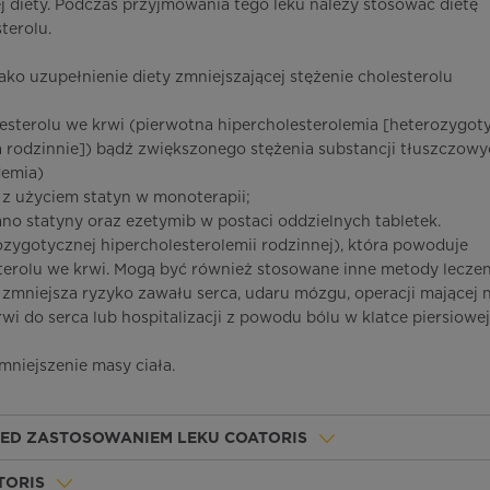
 diety. Podczas przyjmowania tego leku należy stosować dietę
terolu.
ako uzupełnienie diety zmniejszającej stężenie cholesterolu
esterolu we krwi (pierwotna hipercholesterolemia [heterozygot
 rodzinnie]) bądź zwiększonego stężenia substancji tłuszczow
demia)
 z użyciem statyn w monoterapii;
o statyny oraz ezetymib w postaci oddzielnych tabletek.
zygotycznej hipercholesterolemii rodzinnej), która powoduje
terolu we krwi. Mogą być również stosowane inne metody leczen
s zmniejsza ryzyko zawału serca, udaru mózgu, operacji mającej 
i do serca lub hospitalizacji z powodu bólu w klatce piersiowej
mniejszenie masy ciała.
ZED ZASTOSOWANIEM LEKU COATORIS
TORIS