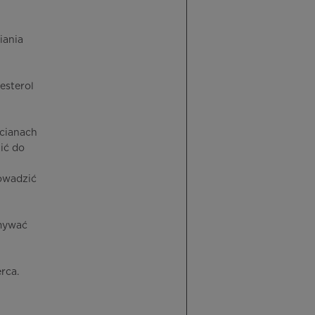
iania
esterol
ścianach
ić do
owadzić
ymywać
rca.