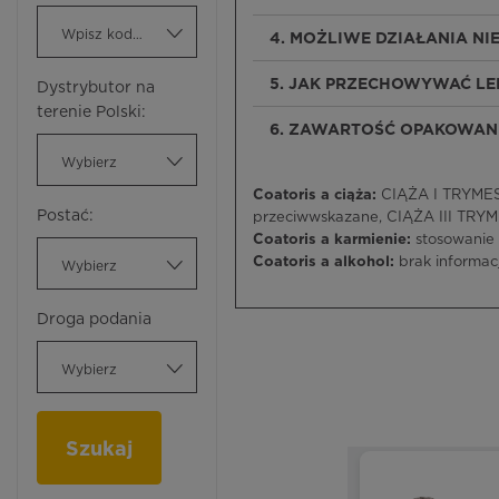
Wpisz kod ATC
4. MOŻLIWE DZIAŁANIA N
5. JAK PRZECHOWYWAĆ LE
Dystrybutor na
terenie Polski:
6. ZAWARTOŚĆ OPAKOWANI
Wybierz
Coatoris a ciąża:
CIĄŻA I TRYMEST
Postać:
przeciwwskazane, CIĄŻA III TRYM
Coatoris a karmienie:
stosowanie
Coatoris a alkohol:
brak informacj
Wybierz
Droga podania
Wybierz
Szukaj