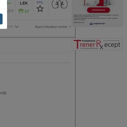
KML
65+
LEK
CIĄŻA
Inne
Baza interakcji online
ymib
u