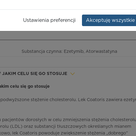
astatin
Opakowanie:
30 szt.
Ustawienia preferencji
Akceptuję wszystkie
ieczeństwo terapii
ICD-10
Ceny/refundacja
Ulotka przylekowa
Substancja czynna: Ezetymib, Atorwastatyna
W JAKIM CELU SIĘ GO STOSUJE
jakim celu się go stosuje
y podwyższone stężenie cholesterolu. Lek Coatoris zawiera ezet
u pacjentów dorosłych w celu zmniejszenia stężenia cholesterol
erolu (LDL) oraz substancji tłuszczowych określanych mianem
kowo, lek Coatoris powoduje zwiększenie stężenia „dobrego”