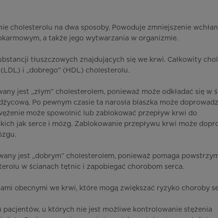
nie cholesterolu na dwa sposoby. Powoduje zmniejszenie wchłan
okarmowym, a także jego wytwarzania w organizmie.
substancji tłuszczowych znajdujących się we krwi. Całkowity chol
 (LDL) i „dobrego” (HDL) cholesterolu.
wany jest „złym” cholesterolem, ponieważ może odkładać się w 
ażdżycową. Po pewnym czasie ta narosła blaszka może doprowadz
 zwężenie może spowolnić lub zablokować przepływ krwi do
akich jak serce i mózg. Zablokowanie przepływu krwi może dopr
ózgu.
ywany jest „dobrym” cholesterolem, ponieważ pomaga powstrz
sterolu w ścianach tętnic i zapobiegać chorobom serca.
czami obecnymi we krwi, które mogą zwiększać ryzyko choroby se
u pacjentów, u których nie jest możliwe kontrolowanie stężenia