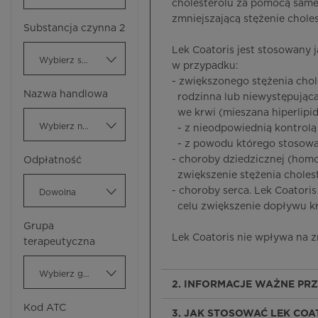
cholesterolu za pomocą samej
zmniejszającą stężenie choles
Substancja czynna 2
Lek Coatoris jest stosowany j
Wybierz substancję czynną
w przypadku:
- zwiększonego stężenia chol
Nazwa handlowa
rodzinna lub niewystępująca
we krwi (mieszana hiperlipi
Wybierz nazwę handlową
- z nieodpowiednią kontrolą
- z powodu którego stosowan
- choroby dziedzicznej (homo
Odpłatność
zwiększenie stężenia choles
- choroby serca. Lek Coatori
Dowolna
celu zwiększenie dopływu krw
Grupa
Lek Coatoris nie wpływa na z
terapeutyczna
Wybierz grupę terapeutyczną
2. INFORMACJE WAŻNE PR
Kod ATC
3. JAK STOSOWAĆ LEK COA