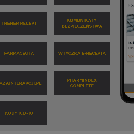
KOMUNIKATY
TRENER RECEPT
BEZPIECZEŃSTWA
FARMACEUTA
WTYCZKA E-RECEPTA
PHARMINDEX
AZAINTERAKCJI.PL
COMPLETE
KODY ICD-10