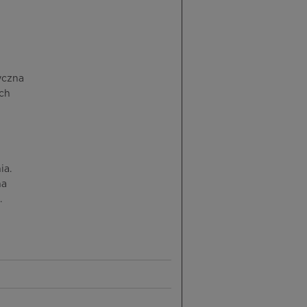
yczna
ych
ia.
na
.