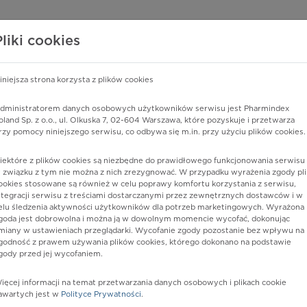
edzy o lekach
WISY PHARMINDEX
DATA LICENSING
SKLEP
Pliki cookies
iniejsza strona korzysta z plików cookies
Pharmindex
dministratorem danych osobowych użytkowników serwisu jest Pharmindex
oland Sp. z o.o., ul. Olkuska 7, 02-604 Warszawa, które pozyskuje i przetwarza
lider wiedzy o lekach
rzy pomocy niniejszego serwisu, co odbywa się m.in. przy użyciu plików cookies.
iektóre z plików cookies są niezbędne do prawidłowego funkcjonowania serwisu 
ę lub substancję czynną
 związku z tym nie można z nich zrezygnować. W przypadku wyrażenia zgody pli
ookies stosowane są również w celu poprawy komfortu korzystania z serwisu,
ntegracji serwisu z treściami dostarczanymi przez zewnętrznych dostawców i w
elu śledzenia aktywności użytkowników dla potrzeb marketingowych. Wyrażona
goda jest dobrowolna i można ją w dowolnym momencie wycofać, dokonując
miany w ustawieniach przeglądarki. Wycofanie zgody pozostanie bez wpływu na
godność z prawem używania plików cookies, którego dokonano na podstawie
gody przed jej wycofaniem.
ięcej informacji na temat przetwarzania danych osobowych i plikach cookie
Postać:
tabl. powl.
awartych jest w
Polityce Prywatności
.
Dawka:
10 mg+80 mg