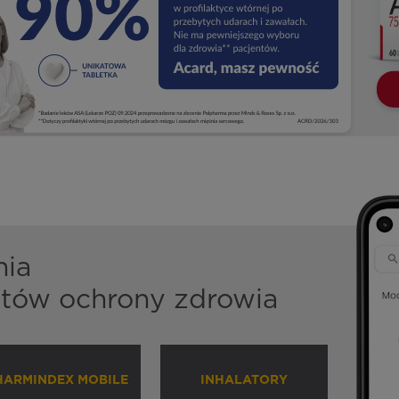
nia
istów ochrony zdrowia
HARMINDEX MOBILE
INHALATORY