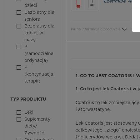
Ezetimibe
,
Atorv
dzieci
Bezpłatny dla
seniora
Bezpłatny dla
Pełna informacja o produkcie
Bezp
kobiet w
ciąży
P
(samodzielna
ordynacja)
P
(kontynuacja
1. CO TO JEST COATORIS I 
terapii)
1. Co to jest lek Coatoris i w 
TYP PRODUKTU
Coatoris to lek zmniejszając
i atorwastatynę.
Leki
Suplementy
Lek Coatoris jest stosowany 
diety/
całkowitego, „złego” cholest
Żywność
triglicerydów we krwi. Dodat