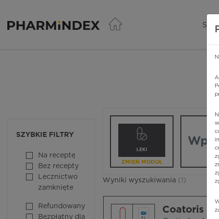
Pharmindex - lider wi
SER
N
A
P
p
N
Wpisz nazw
w
c
SZYBKIE FILTRY
i
c
LEKI
Na receptę
z
ZMIEŃ MODUŁ
z
Bez recepty
z
Lecznictwo
Wyniki wyszukiwania
(1)
z
zamknięte
W
Refundowany
Coatoris
z
Bezpłatny dla