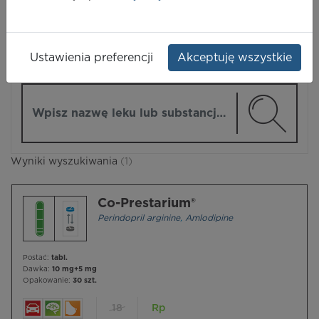
LEKI
Ustawienia preferencji
Akceptuję wszystkie
ZMIEŃ MODUŁ
Wpisz nazwę lub substancję czynną
Wyniki wyszukiwania
(1)
Co-Prestarium®
Perindopril arginine
,
Amlodipine
Postać:
tabl.
Dawka:
10 mg+5 mg
Opakowanie:
30 szt.
18
Rp