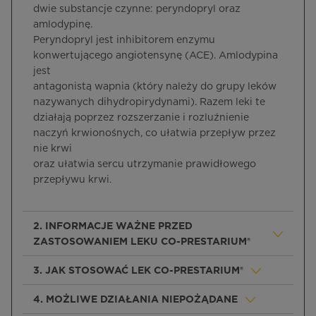
dwie substancje czynne: peryndopryl oraz
amlodypinę.
Peryndopryl jest inhibitorem enzymu
konwertującego angiotensynę (ACE). Amlodypina
jest
antagonistą wapnia (który należy do grupy leków
nazywanych dihydropirydynami). Razem leki te
działają poprzez rozszerzanie i rozluźnienie
naczyń krwionośnych, co ułatwia przepływ przez
nie krwi
oraz ułatwia sercu utrzymanie prawidłowego
przepływu krwi.
2. INFORMACJE WAŻNE PRZED
ZASTOSOWANIEM LEKU CO-PRESTARIUM®
3. JAK STOSOWAĆ LEK CO-PRESTARIUM®
4. MOŻLIWE DZIAŁANIA NIEPOŻĄDANE