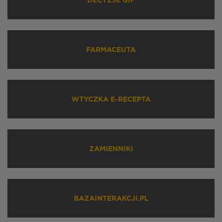
DECYZJE GIF
FARMACEUTA
WTYCZKA E-RECEPTA
ZAMIENNIKI
BAZAINTERAKCJI.PL