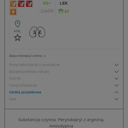
65+
LEK
CIĄŻA
KML
Baza interakcji online
Pełna informacja o produkcie
Bezpieczeństwo terapii
ICD-10
Ceny/refundacja
Ulotka przylekowa
Inne
Substancja czynna: Peryndopryl z argininą,
Amlodypina