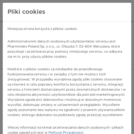
Pliki cookies
Niniejsza strona korzysta z plików cookies
Pharmindex Mobile
INSTALUJ
ZA DARMO - w Google Play
Administratorem danych osobowych użytkowników serwisu jest
Pharmindex Poland Sp. z o.o., ul. Olkuska 7, 02-604 Warszawa, które
pozyskuje i przetwarza przy pomocy niniejszego serwisu, co odbywa
Pharmindex - lider wi
się m.in. przy użyciu plików cookies.
ZALOGUJ SIĘ
ZAREJESTRUJ SIĘ
Niektóre z plików cookies są niezbędne do prawidłowego
funkcjonowania serwisu i w związku z tym nie można z nich
zrezygnować. W przypadku wyrażenia zgody pliki cookies stosowane
są również w celu poprawy komfortu korzystania z serwisu, integracji
serwisu z treściami dostarczanymi przez zewnętrznych dostawców i w
celu śledzenia aktywności użytkowników dla potrzeb marketingowych.
POKAŻ FILTRY
Wyrażona zgoda jest dobrowolna i można ją w dowolnym momencie
wycofać, dokonując zmiany w ustawieniach przeglądarki. Wycofanie
zgody pozostanie bez wpływu na zgodność z prawem używania plików
Pharmindex
cookies, którego dokonano na podstawie zgody przed jej wycofaniem.
lider wiedzy o lekach
Więcej informacji na temat przetwarzania danych osobowych i plikach
cookie zawartych jest w
Polityce Prywatności
.