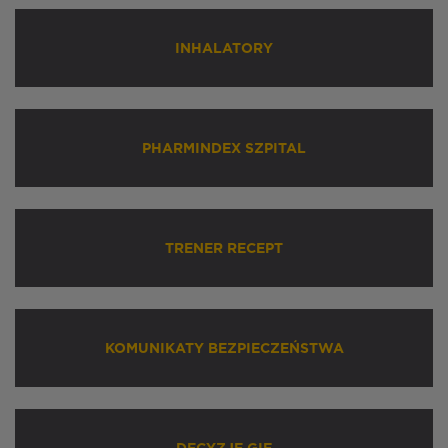
INHALATORY
PHARMINDEX SZPITAL
TRENER RECEPT
KOMUNIKATY BEZPIECZEŃSTWA