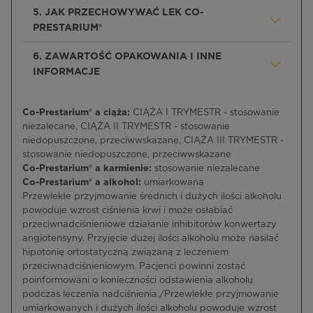
5. JAK PRZECHOWYWAĆ LEK CO-
PRESTARIUM®
6. ZAWARTOŚĆ OPAKOWANIA I INNE
INFORMACJE
Co-Prestarium® a ciąża:
CIĄŻA I TRYMESTR - stosowanie
niezalecane, CIĄŻA II TRYMESTR - stosowanie
niedopuszczone, przeciwwskazane, CIĄŻA III TRYMESTR -
stosowanie niedopuszczone, przeciwwskazane
Co-Prestarium® a karmienie:
stosowanie niezalecane
Co-Prestarium® a alkohol:
umiarkowana
Przewlekłe przyjmowanie średnich i dużych ilości alkoholu
powoduje wzrost ciśnienia krwi i może osłabiać
przeciwnadciśnieniowe działanie inhibitorów konwertazy
angiotensyny. Przyjęcie dużej ilości alkoholu może nasilać
hipotonię ortostatyczną związaną z leczeniem
przeciwnadciśnieniowym. Pacjenci powinni zostać
poinformowani o konieczności odstawienia alkoholu
podczas leczenia nadciśnienia./Przewlekłe przyjmowanie
umiarkowanych i dużych ilości alkoholu powoduje wzrost