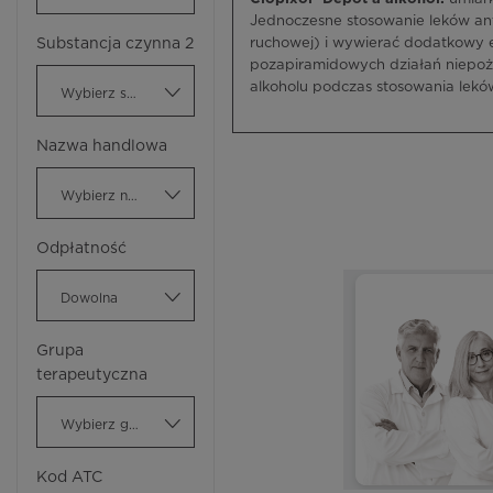
Jednoczesne stosowanie leków ant
Substancja czynna 2
ruchowej) i wywierać dodatkowy 
pozapiramidowych działań niepożą
alkoholu podczas stosowania lek
Wybierz substancję czynną
Nazwa handlowa
Wybierz nazwę handlową
Odpłatność
Dowolna
Grupa
terapeutyczna
Wybierz grupę terapeutyczną
Kod ATC