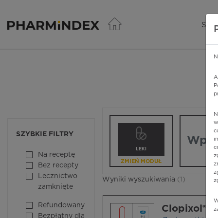
Pharmindex - lider wi
SER
N
A
P
p
N
Wpisz nazw
w
c
SZYBKIE FILTRY
i
c
LEKI
Na receptę
z
ZMIEŃ MODUŁ
z
Bez recepty
z
Lecznictwo
Wyniki wyszukiwania
(1)
z
zamknięte
W
Refundowany
Clopixol® 
z
Bezpłatny dla