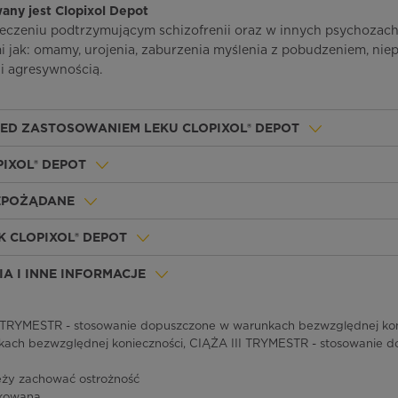
any jest Clopixol Depot
 leczeniu podtrzymującym schizofrenii oraz w innych psychozach
i jak: omamy, urojenia, zaburzenia myślenia z pobudzeniem, ni
i agresywnością.
ZED ZASTOSOWANIEM LEKU CLOPIXOL® DEPOT
PIXOL® DEPOT
IEPOŻĄDANE
 CLOPIXOL® DEPOT
A I INNE INFORMACJE
TRYMESTR - stosowanie dopuszczone w warunkach bezwzględnej kon
ach bezwzględnej konieczności, CIĄŻA III TRYMESTR - stosowanie 
eży zachować ostrożność
kowana