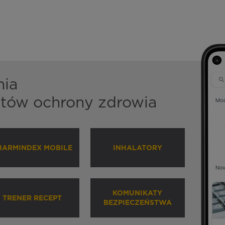
nia
istów ochrony zdrowia
HARMINDEX MOBILE
INHALATORY
KOMUNIKATY
TRENER RECEPT
BEZPIECZEŃSTWA