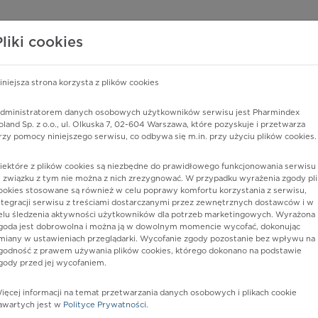
edzy o lekach
WISY PHARMINDEX
DATA LICENSING
SKLEP
Pliki cookies
iniejsza strona korzysta z plików cookies
Pharmindex
dministratorem danych osobowych użytkowników serwisu jest Pharmindex
oland Sp. z o.o., ul. Olkuska 7, 02-604 Warszawa, które pozyskuje i przetwarza
lider wiedzy o lekach
rzy pomocy niniejszego serwisu, co odbywa się m.in. przy użyciu plików cookies.
iektóre z plików cookies są niezbędne do prawidłowego funkcjonowania serwisu 
ę lub substancję czynną
 związku z tym nie można z nich zrezygnować. W przypadku wyrażenia zgody pli
ookies stosowane są również w celu poprawy komfortu korzystania z serwisu,
ntegracji serwisu z treściami dostarczanymi przez zewnętrznych dostawców i w
elu śledzenia aktywności użytkowników dla potrzeb marketingowych. Wyrażona
goda jest dobrowolna i można ją w dowolnym momencie wycofać, dokonując
miany w ustawieniach przeglądarki. Wycofanie zgody pozostanie bez wpływu na
godność z prawem używania plików cookies, którego dokonano na podstawie
gody przed jej wycofaniem.
ięcej informacji na temat przetwarzania danych osobowych i plikach cookie
Depot
Postać:
roztw. do wstrz.
awartych jest w
Polityce Prywatności
.
Dawka:
200 mg/ml