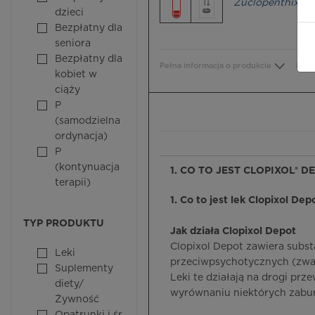
Zuclopenthixol 
dzieci
Bezpłatny dla
seniora
Bezpłatny dla
Pełna informacja o produkcie
Bezp
kobiet w
ciąży
P
(samodzielna
ordynacja)
P
(kontynuacja
1. CO TO JEST CLOPIXOL® D
terapii)
1. Co to jest lek Clopixol Dep
TYP PRODUKTU
Jak działa Clopixol Depot
Clopixol Depot zawiera subst
Leki
przeciwpsychotycznych (zwa
Suplementy
Leki te działają na drogi p
diety/
wyrównaniu niektórych zabu
Żywność