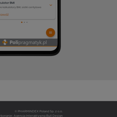
© PHARMINDEX Poland Sp. z o.o.
wykonanie:
Agencja Interaktywna Bull Design