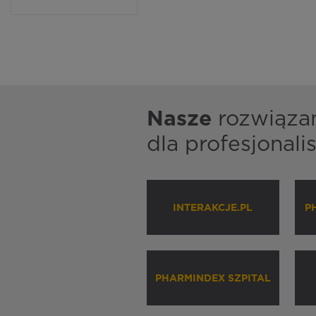
Nasze
rozwiąza
dla profesjonal
INTERAKCJE.PL
P
PHARMINDEX SZPITAL