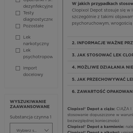
Opatrunki i śr.
W jakich przypadkach stosow
dezynfekcyjne
Clopixol Depot stosuje się w
Testy
szczególnie z takimi objawam
diagnostyczne
psychoruchowym, wrogością 
Pozostałe
Lek
2. INFORMACJE WAŻNE PR
narkotyczny
Lek
3. JAK STOSOWAĆ LEK CLO
psychotropowy
4. MOŻLIWE DZIAŁANIA N
Import
docelowy
5. JAK PRZECHOWYWAĆ LEK
6. ZAWARTOŚĆ OPAKOWANI
WYSZUKIWANIE
ZAAWANSOWANE
Clopixol® Depot a ciąża:
CIĄŻA I 
stosowanie dopuszczone w warunk
Substancja czynna 1
bezwzględnej konieczności
Clopixol® Depot a karmienie:
nal
Wybierz substancję czynną
Clopixol® Depot a alkohol:
umiar