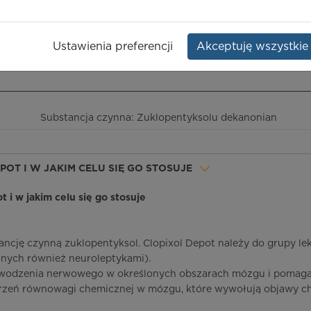
decanoate
Opakowanie:
10 amp. 1 ml
Ustawienia preferencji
Akceptuję wszystkie
ieczeństwo terapii
ICD-10
Ceny/refundacja
Ulotka przylekowa
Substancja czynna: Zuklopentyksolu dekanonian
EPOT I W JAKIM CELU SIĘ GO STOSUJE
ot i w jakim celu się go stosuje
ancję czynną zuklopentyksol. Clopixol Depot należy do grupy l
nych również neuroleptykami).
rzewodzenia nerwowego w określonych obszarach mózgu i pomaga
rzeń równowagi chemicznej w mózgu, które wywołują objawy ch