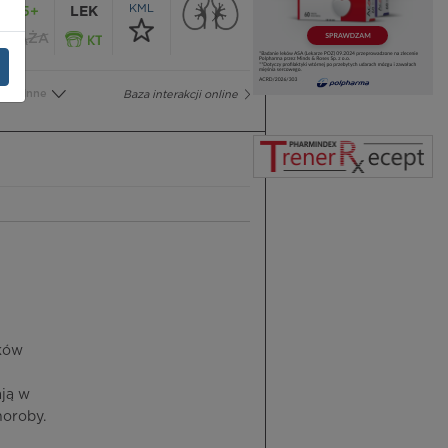
KML
65+
LEK
CIĄŻA
Inne
Baza interakcji online
eków
ją w
oroby.