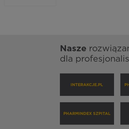
Nasze
rozwiąza
dla profesjonal
INTERAKCJE.PL
P
PHARMINDEX SZPITAL