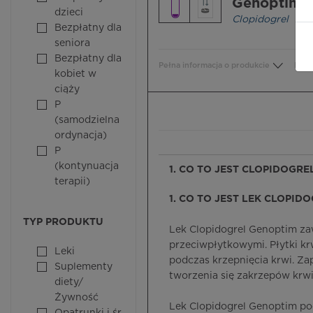
Genoptim®
dzieci
Clopidogrel
Bezpłatny dla
seniora
Bezpłatny dla
Pełna informacja o produkcie
Bezp
kobiet w
ciąży
P
(samodzielna
ordynacja)
P
(kontynuacja
1. CO TO JEST CLOPIDOGRE
terapii)
1. CO TO JEST LEK CLOPID
TYP PRODUKTU
Lek Clopidogrel Genoptim zaw
przeciwpłytkowymi. Płytki krw
Leki
podczas krzepnięcia krwi. Za
Suplementy
tworzenia się zakrzepów krwi
diety/
Żywność
Lek Clopidogrel Genoptim po