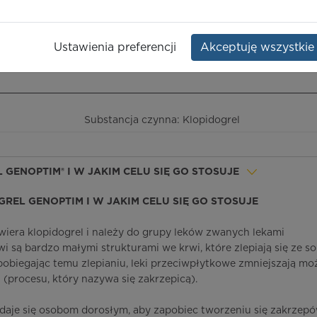
Opakowanie:
28 szt.
Ustawienia preferencji
Akceptuję wszystkie
ieczeństwo terapii
ICD-10
Ceny/refundacja
Ulotka przylekowa
Substancja czynna: Klopidogrel
L GENOPTIM® I W JAKIM CELU SIĘ GO STOSUJE
OGREL GENOPTIM I W JAKIM CELU SIĘ GO STOSUJE
iera klopidogrel i należy do grupy leków zwanych lekami
i są bardzo małymi strukturami we krwi, które zlepiają się ze s
pobiegając temu zlepianiu, leki przeciwpłytkowe zmniejszają mo
 (procesu, który nazywa się zakrzepicą).
daje się osobom dorosłym, aby zapobiec tworzeniu się zakrzepó