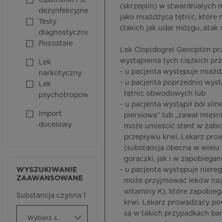
Opatrunki i śr.
(skrzeplin) w stwardniałych
dezynfekcyjne
jako miażdżyca tętnic, które
Testy
(takich jak udar mózgu, atak 
diagnostyczne
Pozostałe
Lek Clopidogrel Genoptim prz
wystąpienia tych ciężkich p
Lek
- u pacjenta występuje miażd
narkotyczny
- u pacjenta poprzednio wyst
Lek
tętnic obwodowych lub
psychotropowy
- u pacjenta wystąpił ból sil
Import
piersiowa” lub „zawał mięśni
docelowy
może umieścić stent w zablo
przepływu krwi. Lekarz prow
(substancja obecna w wielu 
gorączki, jak i w zapobiegani
WYSZUKIWANIE
- u pacjenta występuje niereg
ZAAWANSOWANE
może przyjmować leków nazy
witaminy K), które zapobieg
Substancja czynna 1
krwi. Lekarz prowadzący pow
są w takich przypadkach bard
Wybierz substancję czynną