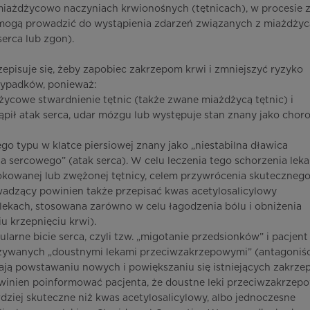
 miażdżycowo naczyniach krwionośnych (tętnicach), w procesie
 mogą prowadzić do wystąpienia zdarzeń związanych z miażdżyc
serca lub zgon).
episuje się, żeby zapobiec zakrzepom krwi i zmniejszyć ryzyko
rzypadków, ponieważ:
życowe stwardnienie tętnic (także zwane miażdżycą tętnic) i
ąpił atak serca, udar mózgu lub występuje stan znany jako chor
nego typu w klatce piersiowej znany jako „niestabilna dławica
a sercowego” (atak serca). W celu leczenia tego schorzenia leka
kowanej lub zwężonej tętnicy, celem przywrócenia skuteczneg
adzący powinien także przepisać kwas acetylosalicylowy
lekach, stosowana zarówno w celu łagodzenia bólu i obniżenia
u krzepnięciu krwi).
ularne bicie serca, czyli tzw. „migotanie przedsionków” i pacjent
wanych „doustnymi lekami przeciwzakrzepowymi” (antagoniśc
ają powstawaniu nowych i powiększaniu się istniejących zakrz
inien poinformować pacjenta, że doustne leki przeciwzakrzep
ziej skuteczne niż kwas acetylosalicylowy, albo jednoczesne