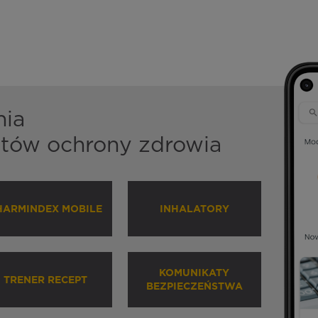
nia
istów ochrony zdrowia
HARMINDEX MOBILE
INHALATORY
KOMUNIKATY
TRENER RECEPT
BEZPIECZEŃSTWA