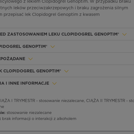
icylowego z lekiem Clopidogrel Genoptim. W przypadku braku
tnych leków przeciwzakrzepowych i braku zagrożenia silnym
 przepisać lek Clopidogrel Genoptim z kwasem
ZED ZASTOSOWANIEM LEKU CLOPIDOGREL GENOPTIM®
PIDOGREL GENOPTIM®
IEPOŻĄDANE
K CLOPIDOGREL GENOPTIM®
A I INNE INFORMACJE
IĄŻA I TRYMESTR - stosowanie niezalecane, CIĄŻA II TRYMESTR - sto
ne
nie:
stosowanie niezalecane
:
brak informacji o interakcji z alkoholem