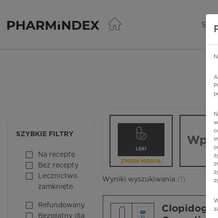
Pharmindex - lider wi
SER
N
A
P
p
N
Wpisz nazw
w
c
SZYBKIE FILTRY
i
c
LEKI
Na receptę
z
ZMIEŃ MODUŁ
z
Bez recepty
z
Lecznictwo
Wyniki wyszukiwania
(1)
z
zamknięte
W
Refundowany
Clopidogre
z
Bezpłatny dla