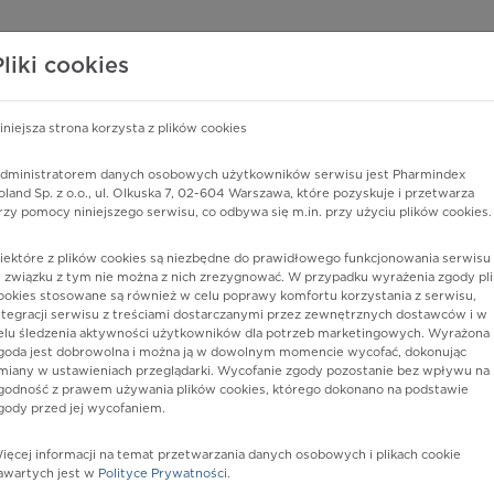
edzy o lekach
WISY PHARMINDEX
DATA LICENSING
SKLEP
Pliki cookies
iniejsza strona korzysta z plików cookies
Pharmindex
dministratorem danych osobowych użytkowników serwisu jest Pharmindex
oland Sp. z o.o., ul. Olkuska 7, 02-604 Warszawa, które pozyskuje i przetwarza
lider wiedzy o lekach
rzy pomocy niniejszego serwisu, co odbywa się m.in. przy użyciu plików cookies.
iektóre z plików cookies są niezbędne do prawidłowego funkcjonowania serwisu 
ę lub substancję czynną
 związku z tym nie można z nich zrezygnować. W przypadku wyrażenia zgody pli
ookies stosowane są również w celu poprawy komfortu korzystania z serwisu,
ntegracji serwisu z treściami dostarczanymi przez zewnętrznych dostawców i w
elu śledzenia aktywności użytkowników dla potrzeb marketingowych. Wyrażona
goda jest dobrowolna i można ją w dowolnym momencie wycofać, dokonując
miany w ustawieniach przeglądarki. Wycofanie zgody pozostanie bez wpływu na
godność z prawem używania plików cookies, którego dokonano na podstawie
gody przed jej wycofaniem.
ięcej informacji na temat przetwarzania danych osobowych i plikach cookie
l
Postać:
tabl. powl.
awartych jest w
Polityce Prywatności
.
Dawka:
75 mg