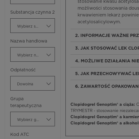
stosowanie kwasu acetylosal
możliwości stosowania dous
Substancja czynna 2
krwawieniem lekarz powinien
acetylosalicylowym.
Wybierz substancję czynną
2. INFORMACJE WAŻNE PR
Nazwa handlowa
3. JAK STOSOWAĆ LEK CLO
Wybierz nazwę handlową
4. MOŻLIWE DZIAŁANIA N
Odpłatność
5. JAK PRZECHOWYWAĆ LE
Dowolna
6. ZAWARTOŚĆ OPAKOWANI
Grupa
Clopidogrel Genoptim® a ciąża:
C
terapeutyczna
TRYMESTR - stosowanie niezaleca
Clopidogrel Genoptim® a karmie
Wybierz grupę terapeutyczną
Clopidogrel Genoptim® a alkohol
Kod ATC