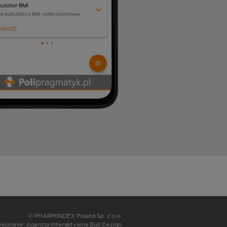
© PHARMINDEX Poland Sp. z o.o.
wykonanie:
Agencja Interaktywna Bull Design