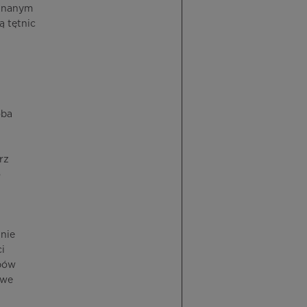
 znanym
ą tętnic
oba
rz
o
 nie
i
epów
owe