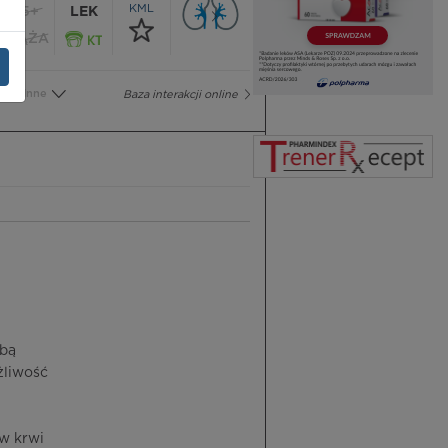
KML
65+
LEK
CIĄŻA
Inne
Baza interakcji online
obą
żliwość
w krwi