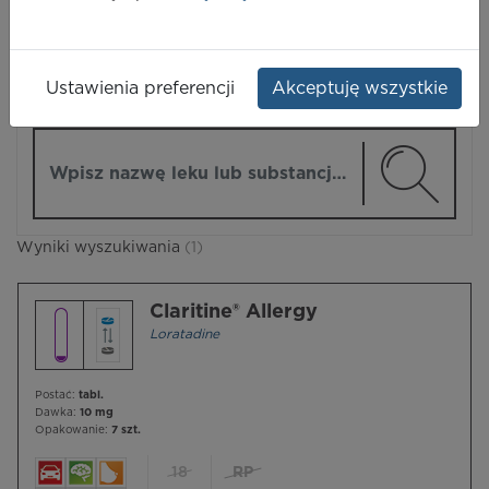
LEKI
Ustawienia preferencji
Akceptuję wszystkie
ZMIEŃ MODUŁ
Wpisz nazwę lub substancję czynną
Wyniki wyszukiwania
(1)
Claritine® Allergy
Loratadine
Postać:
tabl.
Dawka:
10 mg
Opakowanie:
7 szt.
18
RP