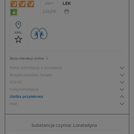
65+
LEK
CIĄŻA
KML
Baza interakcji online
Pełna informacja o produkcie
Bezpieczeństwo terapii
ICD-10
Ceny/refundacja
Ulotka przylekowa
Inne
Substancja czynna: Loratadyna