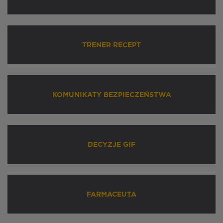
TRENER RECEPT
KOMUNIKATY BEZPIECZEŃSTWA
DECYZJE GIF
FARMACEUTA