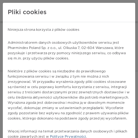
Pliki cookies
Niniejsza strona korzysta z plików cookies
Pharmindex Mobile
INSTALUJ
ZA DARMO - w Google Play
Administratorem danych osobowych użytkowników serwisu jest
Pharmindex Poland Sp. z o.o., ul. Olkuska 7, 02-604 Warszawa, które
pozyskuje i przetwarza przy pomocy niniejszego serwisu, co odbywa
Pharmindex - lider wi
się m.in. przy użyciu plików cookies.
ZALOGUJ SIĘ
ZAREJESTRUJ SIĘ
Niektóre z plików cookies są niezbędne do prawidłowego
funkcjonowania serwisu i w związku z tym nie można z nich
zrezygnować. W przypadku wyrażenia zgody pliki cookies stosowane
są również w celu poprawy komfortu korzystania z serwisu, integracji
serwisu z treściami dostarczanymi przez zewnętrznych dostawców i w
celu śledzenia aktywności użytkowników dla potrzeb marketingowych.
POKAŻ FILTRY
Wyrażona zgoda jest dobrowolna i można ją w dowolnym momencie
wycofać, dokonując zmiany w ustawieniach przeglądarki. Wycofanie
zgody pozostanie bez wpływu na zgodność z prawem używania plików
Pharmindex
cookies, którego dokonano na podstawie zgody przed jej wycofaniem.
lider wiedzy o lekach
Więcej informacji na temat przetwarzania danych osobowych i plikach
cookie zawartych jest w
Polityce Prywatności
.