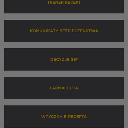
TRENER RECEPT
KOMUNIKATY BEZPIECZEŃSTWA
DECYZJE GIF
FARMACEUTA
WTYCZKA E-RECEPTA