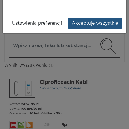
LEKI
Ustawienia preferencji
Akceptuję wszystkie
ZMIEŃ MODUŁ
Wpisz nazwę lub substancję czynną
Wyniki wyszukiwania
(1)
Ciprofloxacin Kabi
Ciprofloxacin bisulphate
Postać:
roztw. do inf.
Dawka:
100 mg/50 ml
Opakowanie:
20 but. KabiPac x 50 ml
18
Rp