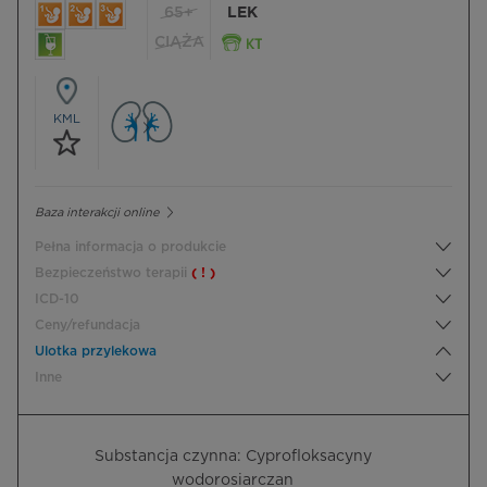
65+
LEK
CIĄŻA
KML
Baza interakcji online
Pełna informacja o produkcie
Bezpieczeństwo terapii
( ! )
ICD-10
Ceny/refundacja
Ulotka przylekowa
Inne
Substancja czynna: Cyprofloksacyny
wodorosiarczan