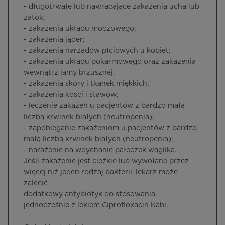
- długotrwałe lub nawracające zakażenia ucha lub
zatok;
- zakażenia układu moczowego;
- zakażenia jąder;
- zakażenia narządów płciowych u kobiet;
- zakażenia układu pokarmowego oraz zakażenia
wewnątrz jamy brzusznej;
- zakażenia skóry i tkanek miękkich;
- zakażenia kości i stawów;
- leczenie zakażeń u pacjentów z bardzo małą
liczbą krwinek białych (neutropenia);
- zapobieganie zakażeniom u pacjentów z bardzo
małą liczbą krwinek białych (neutropenia);
- narażenie na wdychanie pałeczek wąglika.
Jeśli zakażenie jest ciężkie lub wywołane przez
więcej niż jeden rodzaj bakterii, lekarz może
zalecić
dodatkowy antybiotyk do stosowania
jednocześnie z lekiem Ciprofloxacin Kabi.