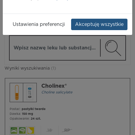
LEKI
Ustawienia preferencji
Akceptuję wszystkie
ZMIEŃ MODUŁ
Wpisz nazwę lub substancję czynną
Wyniki wyszukiwania
(1)
Cholinex®
Choline salicylate
Postać:
pastylki twarde
Dawka:
150 mg
Opakowanie:
24 szt.
18
RP