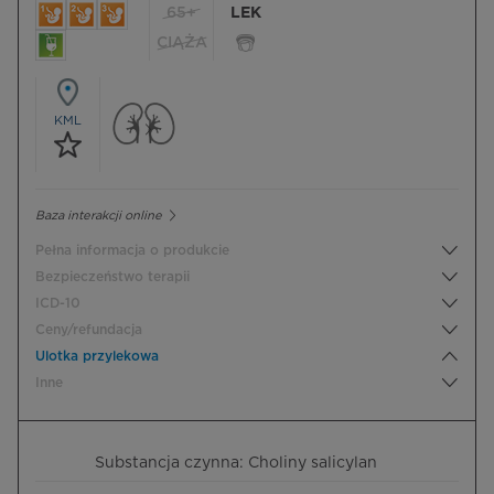
65+
LEK
CIĄŻA
KML
Baza interakcji online
Pełna informacja o produkcie
Bezpieczeństwo terapii
ICD-10
Ceny/refundacja
Ulotka przylekowa
Inne
Substancja czynna: Choliny salicylan