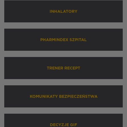
INHALATORY
PHARMINDEX SZPITAL
TRENER RECEPT
KOMUNIKATY BEZPIECZEŃSTWA
DECYZJE GIF