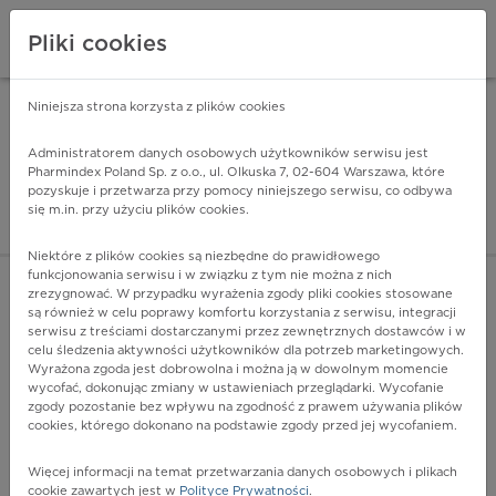
Pliki cookies
Niniejsza strona korzysta z plików cookies
Pharmindex Mobile
INSTALUJ
ZA DARMO - w Google Play
Administratorem danych osobowych użytkowników serwisu jest
Pharmindex Poland Sp. z o.o., ul. Olkuska 7, 02-604 Warszawa, które
pozyskuje i przetwarza przy pomocy niniejszego serwisu, co odbywa
Pharmindex - lider wi
się m.in. przy użyciu plików cookies.
ZALOGUJ SIĘ
ZAREJESTRUJ SIĘ
Niektóre z plików cookies są niezbędne do prawidłowego
funkcjonowania serwisu i w związku z tym nie można z nich
zrezygnować. W przypadku wyrażenia zgody pliki cookies stosowane
są również w celu poprawy komfortu korzystania z serwisu, integracji
serwisu z treściami dostarczanymi przez zewnętrznych dostawców i w
celu śledzenia aktywności użytkowników dla potrzeb marketingowych.
POKAŻ FILTRY
Wyrażona zgoda jest dobrowolna i można ją w dowolnym momencie
wycofać, dokonując zmiany w ustawieniach przeglądarki. Wycofanie
zgody pozostanie bez wpływu na zgodność z prawem używania plików
Pharmindex
cookies, którego dokonano na podstawie zgody przed jej wycofaniem.
lider wiedzy o lekach
Więcej informacji na temat przetwarzania danych osobowych i plikach
cookie zawartych jest w
Polityce Prywatności
.