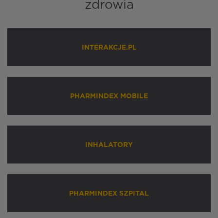
zdrowia
INTERAKCJE.PL
PHARMINDEX MOBILE
INHALATORY
PHARMINDEX SZPITAL