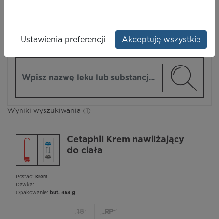
LEKI
Ustawienia preferencji
Akceptuję wszystkie
ZMIEŃ MODUŁ
Wpisz nazwę lub substancję czynną
Wyniki wyszukiwania
(1)
Cetaphil Krem nawilżający
do ciała
Postać:
krem
Dawka:
Opakowanie:
but. 453 g
18
RP