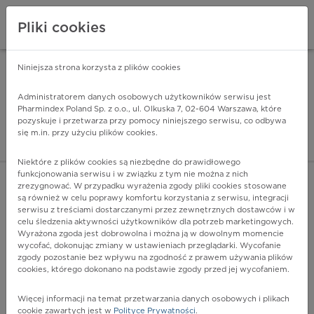
Pliki cookies
Niniejsza strona korzysta z plików cookies
Pharmindex Mobile
INSTALUJ
ZA DARMO - w Google Play
Administratorem danych osobowych użytkowników serwisu jest
Pharmindex Poland Sp. z o.o., ul. Olkuska 7, 02-604 Warszawa, które
pozyskuje i przetwarza przy pomocy niniejszego serwisu, co odbywa
Pharmindex - lider wi
się m.in. przy użyciu plików cookies.
ZALOGUJ SIĘ
ZAREJESTRUJ SIĘ
Niektóre z plików cookies są niezbędne do prawidłowego
funkcjonowania serwisu i w związku z tym nie można z nich
zrezygnować. W przypadku wyrażenia zgody pliki cookies stosowane
są również w celu poprawy komfortu korzystania z serwisu, integracji
serwisu z treściami dostarczanymi przez zewnętrznych dostawców i w
celu śledzenia aktywności użytkowników dla potrzeb marketingowych.
POKAŻ FILTRY
Wyrażona zgoda jest dobrowolna i można ją w dowolnym momencie
wycofać, dokonując zmiany w ustawieniach przeglądarki. Wycofanie
zgody pozostanie bez wpływu na zgodność z prawem używania plików
Pharmindex
cookies, którego dokonano na podstawie zgody przed jej wycofaniem.
lider wiedzy o lekach
Więcej informacji na temat przetwarzania danych osobowych i plikach
cookie zawartych jest w
Polityce Prywatności
.