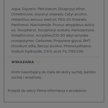
Aqua, Glycerin, Petrolatum, Dicaprylyl ether,
Dimethicone, Glyceryl stearate, Cetyl alcohol,
Helianthus annuus seed oil, PEG-30 Stearate,
Panthenol, Niacinamide, Prunus amygdalus dulcis
oil, Tocopherol, Tocopheryl acetate, Pantolactone,
Dimethiconol, Acrylates/C10-30 alkyl acrylate
crosspolymer, Carbomer, Propylene glycol, BHT,
Disodium edta, Benzyl alcohol, Phenoxyethanol,
Sodium hydroxide, Citric acid. FIL.1765.V00.
WSKAZANIA
Krem nawilżający do ciała do skóry suchej, bardzo
suchej i wrażliwej.
Przejdź do sekcji Pełna Informacja o produkcie.