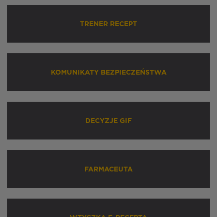
TRENER RECEPT
KOMUNIKATY BEZPIECZEŃSTWA
DECYZJE GIF
FARMACEUTA