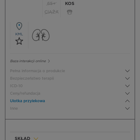
65+
KOS
CIĄŻA
KML
Baza interakcji online
Pełna informacja o produkcie
Bezpieczeństwo terapii
ICD-10
Ceny/refundacja
Ulotka przylekowa
Inne
SKŁAD