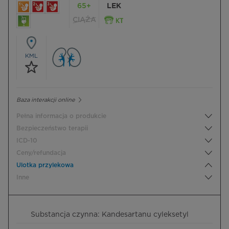
65+
LEK
CIĄŻA
KML
Baza interakcji online
Pełna informacja o produkcie
Bezpieczeństwo terapii
ICD-10
Ceny/refundacja
Ulotka przylekowa
Inne
Substancja czynna: Kandesartanu cyleksetyl