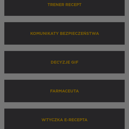
TRENER RECEPT
KOMUNIKATY BEZPIECZEŃSTWA
DECYZJE GIF
FARMACEUTA
WTYCZKA E-RECEPTA