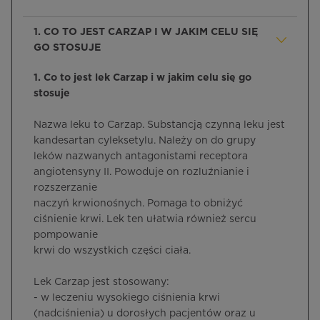
1. CO TO JEST CARZAP I W JAKIM CELU SIĘ
GO STOSUJE
1. Co to jest lek Carzap i w jakim celu się go
stosuje
Nazwa leku to Carzap. Substancją czynną leku jest
kandesartan cyleksetylu. Należy on do grupy
leków nazwanych antagonistami receptora
angiotensyny II. Powoduje on rozluźnianie i
rozszerzanie
naczyń krwionośnych. Pomaga to obniżyć
ciśnienie krwi. Lek ten ułatwia również sercu
pompowanie
krwi do wszystkich części ciała.
Lek Carzap jest stosowany:
- w leczeniu wysokiego ciśnienia krwi
(nadciśnienia) u dorosłych pacjentów oraz u