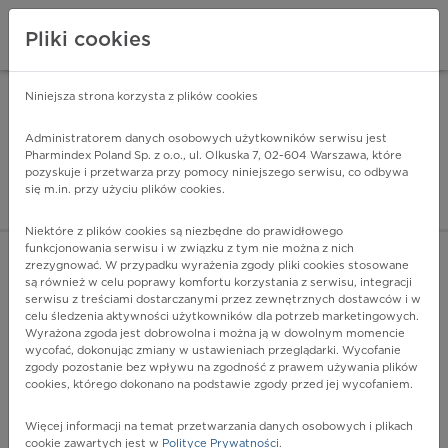
Pliki cookies
Niniejsza strona korzysta z plików cookies
Pharmindex Mobile
INSTALUJ
ZA DARMO - w Google Play
Administratorem danych osobowych użytkowników serwisu jest
Pharmindex Poland Sp. z o.o., ul. Olkuska 7, 02-604 Warszawa, które
pozyskuje i przetwarza przy pomocy niniejszego serwisu, co odbywa
Pharmindex - lider wi
się m.in. przy użyciu plików cookies.
ZALOGUJ SIĘ
ZAREJESTRUJ SIĘ
Niektóre z plików cookies są niezbędne do prawidłowego
funkcjonowania serwisu i w związku z tym nie można z nich
zrezygnować. W przypadku wyrażenia zgody pliki cookies stosowane
są również w celu poprawy komfortu korzystania z serwisu, integracji
serwisu z treściami dostarczanymi przez zewnętrznych dostawców i w
celu śledzenia aktywności użytkowników dla potrzeb marketingowych.
POKAŻ FILTRY
Wyrażona zgoda jest dobrowolna i można ją w dowolnym momencie
wycofać, dokonując zmiany w ustawieniach przeglądarki. Wycofanie
zgody pozostanie bez wpływu na zgodność z prawem używania plików
Pharmindex
cookies, którego dokonano na podstawie zgody przed jej wycofaniem.
lider wiedzy o lekach
Więcej informacji na temat przetwarzania danych osobowych i plikach
cookie zawartych jest w
Polityce Prywatności
.