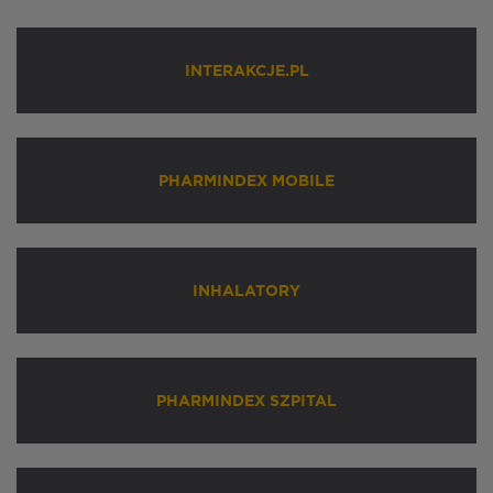
INTERAKCJE.PL
PHARMINDEX MOBILE
INHALATORY
PHARMINDEX SZPITAL