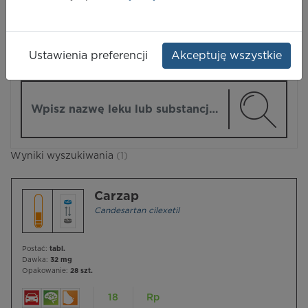
LEKI
Ustawienia preferencji
Akceptuję wszystkie
ZMIEŃ MODUŁ
Wpisz nazwę lub substancję czynną
Wyniki wyszukiwania
(1)
Carzap
Candesartan cilexetil
Postać:
tabl.
Dawka:
32 mg
Opakowanie:
28 szt.
18
Rp