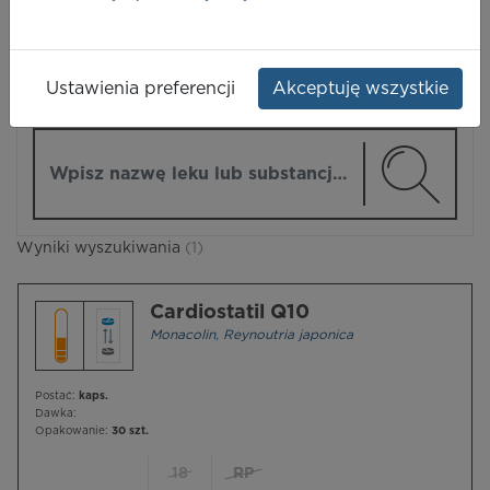
LEKI
Ustawienia preferencji
Akceptuję wszystkie
ZMIEŃ MODUŁ
Wpisz nazwę lub substancję czynną
Wyniki wyszukiwania
(1)
Cardiostatil Q10
Monacolin
,
Reynoutria japonica
Postać:
kaps.
Dawka:
Opakowanie:
30 szt.
18
RP