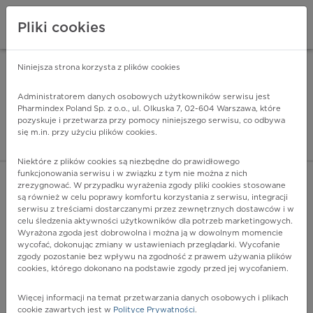
Pliki cookies
Niniejsza strona korzysta z plików cookies
Pharmindex Mobile
INSTALUJ
ZA DARMO - w Google Play
Administratorem danych osobowych użytkowników serwisu jest
Pharmindex Poland Sp. z o.o., ul. Olkuska 7, 02-604 Warszawa, które
pozyskuje i przetwarza przy pomocy niniejszego serwisu, co odbywa
Pharmindex - lider wi
się m.in. przy użyciu plików cookies.
ZALOGUJ SIĘ
ZAREJESTRUJ SIĘ
Niektóre z plików cookies są niezbędne do prawidłowego
funkcjonowania serwisu i w związku z tym nie można z nich
zrezygnować. W przypadku wyrażenia zgody pliki cookies stosowane
są również w celu poprawy komfortu korzystania z serwisu, integracji
serwisu z treściami dostarczanymi przez zewnętrznych dostawców i w
celu śledzenia aktywności użytkowników dla potrzeb marketingowych.
POKAŻ FILTRY
Wyrażona zgoda jest dobrowolna i można ją w dowolnym momencie
wycofać, dokonując zmiany w ustawieniach przeglądarki. Wycofanie
zgody pozostanie bez wpływu na zgodność z prawem używania plików
Pharmindex
cookies, którego dokonano na podstawie zgody przed jej wycofaniem.
lider wiedzy o lekach
Więcej informacji na temat przetwarzania danych osobowych i plikach
cookie zawartych jest w
Polityce Prywatności
.