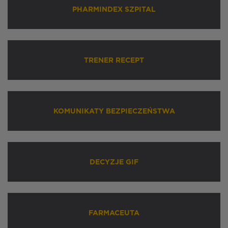
PHARMINDEX SZPITAL
TRENER RECEPT
KOMUNIKATY BEZPIECZEŃSTWA
DECYZJE GIF
FARMACEUTA