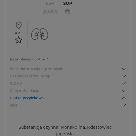
65+
SUP
CIĄŻA
KML
Baza interakcji online
Pełna informacja o produkcie
Bezpieczeństwo terapii
ICD-10
Ceny/refundacja
Ulotka przylekowa
Inne
Substancja czynna: Monakolina, Rdestowiec
japoński