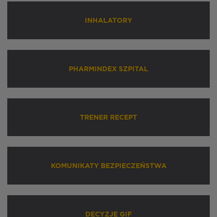
INHALATORY
PHARMINDEX SZPITAL
TRENER RECEPT
KOMUNIKATY BEZPIECZEŃSTWA
DECYZJE GIF