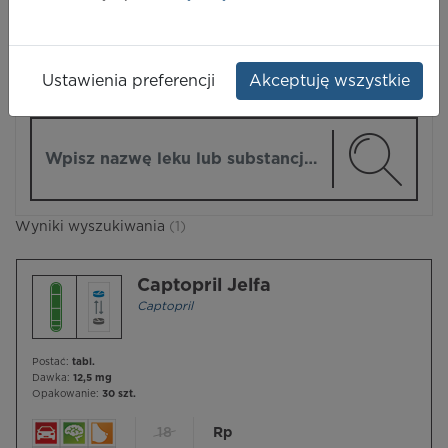
LEKI
Ustawienia preferencji
Akceptuję wszystkie
ZMIEŃ MODUŁ
Wpisz nazwę lub substancję czynną
Wyniki wyszukiwania
(1)
Captopril Jelfa
Captopril
Postać:
tabl.
Dawka:
12,5 mg
Opakowanie:
30 szt.
18
Rp