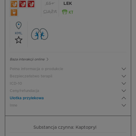
65+
LEK
CIĄŻA
KML
Baza interakcji online
Pełna informacja o produkcie
Bezpieczeństwo terapii
ICD-10
Ceny/refundacja
Ulotka przylekowa
Inne
Substancja czynna: Kaptopryl