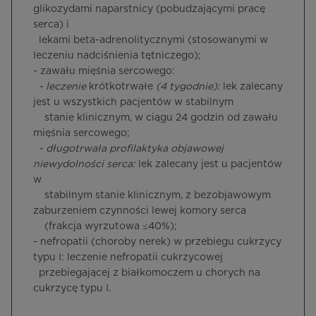
glikozydami naparstnicy (pobudzającymi pracę
serca) i
lekami beta-adrenolitycznymi (stosowanymi w
leczeniu nadciśnienia tętniczego);
- zawału mięśnia sercowego:
- leczenie
krótkotrwałe
(4 tygodnie):
lek zalecany
jest u wszystkich pacjentów w stabilnym
stanie klinicznym, w ciągu 24 godzin od zawału
mięśnia sercowego;
- długotrwała profilaktyka objawowej
niewydolności serca:
lek zalecany jest u pacjentów
w
stabilnym stanie klinicznym, z bezobjawowym
zaburzeniem czynności lewej komory serca
(frakcja wyrzutowa ≤40%);
- nefropatii (choroby nerek) w przebiegu cukrzycy
typu I: leczenie nefropatii cukrzycowej
przebiegającej z białkomoczem u chorych na
cukrzycę typu I.