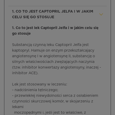
1. CO TO JEST CAPTOPRIL JELFA I W JAKIM
CELU SIĘ GO STOSUJE
1. Co to jest lek Captopril Jelfa i w jakim celu się
go stosuje
Substancją czynną leku Captopril Jelfa jest
kaptopryl. Hamuje on enzym przekształcający
angiotensynę I w angiotensynę II, substancję o
silnych właściwościach zwężających naczynia
(tzw. inhibitor konwertazy angiotensyny, inaczej -
inhibitor ACE).
Lek jest stosowany w leczeniu:
- nadciśnienia tętniczego;
- przewlekłej niewydolności serca z osłabieniem
czynności skurczowej komór, w skojarzeniu z
lekami
moczopędnymi i, jeśli jest to właściwe, z