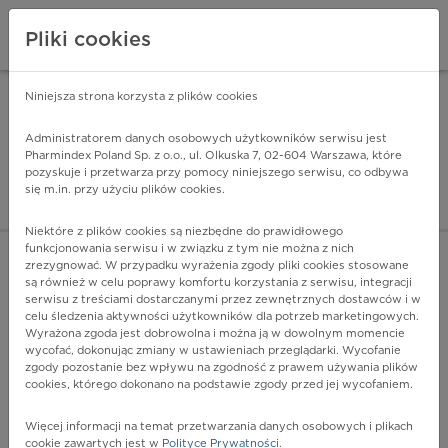
Pliki cookies
Niniejsza strona korzysta z plików cookies
Pharmindex Mobile
INSTALUJ
ZA DARMO - w Google Play
Administratorem danych osobowych użytkowników serwisu jest
Pharmindex Poland Sp. z o.o., ul. Olkuska 7, 02-604 Warszawa, które
pozyskuje i przetwarza przy pomocy niniejszego serwisu, co odbywa
Pharmindex - lider wi
się m.in. przy użyciu plików cookies.
ZALOGUJ SIĘ
ZAREJESTRUJ SIĘ
Niektóre z plików cookies są niezbędne do prawidłowego
funkcjonowania serwisu i w związku z tym nie można z nich
zrezygnować. W przypadku wyrażenia zgody pliki cookies stosowane
są również w celu poprawy komfortu korzystania z serwisu, integracji
serwisu z treściami dostarczanymi przez zewnętrznych dostawców i w
celu śledzenia aktywności użytkowników dla potrzeb marketingowych.
POKAŻ FILTRY
Wyrażona zgoda jest dobrowolna i można ją w dowolnym momencie
wycofać, dokonując zmiany w ustawieniach przeglądarki. Wycofanie
zgody pozostanie bez wpływu na zgodność z prawem używania plików
Pharmindex
cookies, którego dokonano na podstawie zgody przed jej wycofaniem.
lider wiedzy o lekach
Więcej informacji na temat przetwarzania danych osobowych i plikach
cookie zawartych jest w
Polityce Prywatności
.