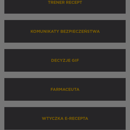
TRENER RECEPT
KOMUNIKATY BEZPIECZEŃSTWA
DECYZJE GIF
FARMACEUTA
WTYCZKA E-RECEPTA