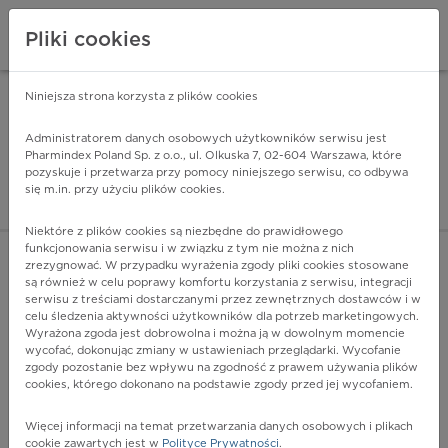
Pliki cookies
Niniejsza strona korzysta z plików cookies
Pharmindex Mobile
INSTALUJ
ZA DARMO - w Google Play
Administratorem danych osobowych użytkowników serwisu jest
Pharmindex Poland Sp. z o.o., ul. Olkuska 7, 02-604 Warszawa, które
pozyskuje i przetwarza przy pomocy niniejszego serwisu, co odbywa
Pharmindex - lider wi
się m.in. przy użyciu plików cookies.
ZALOGUJ SIĘ
ZAREJESTRUJ SIĘ
Niektóre z plików cookies są niezbędne do prawidłowego
funkcjonowania serwisu i w związku z tym nie można z nich
zrezygnować. W przypadku wyrażenia zgody pliki cookies stosowane
są również w celu poprawy komfortu korzystania z serwisu, integracji
serwisu z treściami dostarczanymi przez zewnętrznych dostawców i w
celu śledzenia aktywności użytkowników dla potrzeb marketingowych.
POKAŻ FILTRY
Wyrażona zgoda jest dobrowolna i można ją w dowolnym momencie
wycofać, dokonując zmiany w ustawieniach przeglądarki. Wycofanie
zgody pozostanie bez wpływu na zgodność z prawem używania plików
Pharmindex
cookies, którego dokonano na podstawie zgody przed jej wycofaniem.
lider wiedzy o lekach
Więcej informacji na temat przetwarzania danych osobowych i plikach
cookie zawartych jest w
Polityce Prywatności
.