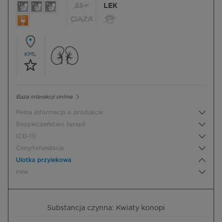
65+
LEK
CIĄŻA
KML
Baza interakcji online
Pełna informacja o produkcie
Bezpieczeństwo terapii
ICD-10
Ceny/refundacja
Ulotka przylekowa
Inne
Substancja czynna: Kwiaty konopi