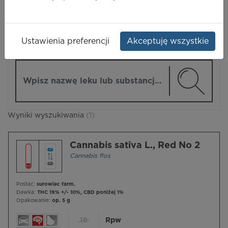
LEKI
Ustawienia preferencji
Akceptuję wszystkie
ZMIEŃ MODUŁ
Wpisz nazwę lub substancję czynną
Wyniki wyszukiwania
(1)
Cannabis sativa L., Red No 2
Cannabis flos
Postać:
surowiec farm.
Dawka:
THC 19% +/- 10%, CBD poniżej 1%
Opakowanie:
op. 5 g
18
Rpw