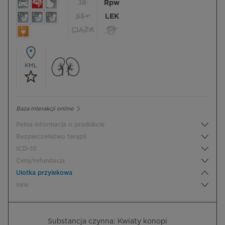
18
Rpw
65+
LEK
CIĄŻA
KML
Baza interakcji online
Pełna informacja o produkcie
Bezpieczeństwo terapii
ICD-10
Ceny/refundacja
Ulotka przylekowa
Inne
Substancja czynna: Kwiaty konopi