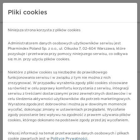
Pliki cookies
Niniejsza strona korzysta z plików cookies
Pharmindex Mobile
INSTALUJ
ZA DARMO - w Google Play
Administratorem danych osobowych użytkowników serwisu jest
Pharmindex Poland Sp. z o.o., ul. Olkuska 7, 02-604 Warszawa, które
pozyskuje i przetwarza przy pomocy niniejszego serwisu, co odbywa
Pharmindex - lider wi
się m.in. przy użyciu plików cookies.
ZALOGUJ SIĘ
ZAREJESTRUJ SIĘ
Niektóre z plików cookies są niezbędne do prawidłowego
funkcjonowania serwisu i w związku z tym nie można z nich
zrezygnować. W przypadku wyrażenia zgody pliki cookies stosowane
są również w celu poprawy komfortu korzystania z serwisu, integracji
serwisu z treściami dostarczanymi przez zewnętrznych dostawców i w
celu śledzenia aktywności użytkowników dla potrzeb marketingowych.
POKAŻ FILTRY
Wyrażona zgoda jest dobrowolna i można ją w dowolnym momencie
wycofać, dokonując zmiany w ustawieniach przeglądarki. Wycofanie
zgody pozostanie bez wpływu na zgodność z prawem używania plików
Pharmindex
cookies, którego dokonano na podstawie zgody przed jej wycofaniem.
lider wiedzy o lekach
Więcej informacji na temat przetwarzania danych osobowych i plikach
cookie zawartych jest w
Polityce Prywatności
.