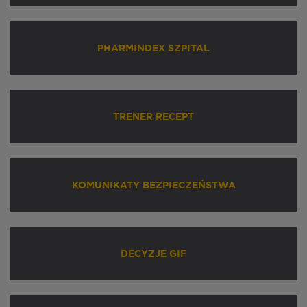
PHARMINDEX SZPITAL
TRENER RECEPT
KOMUNIKATY BEZPIECZEŃSTWA
DECYZJE GIF