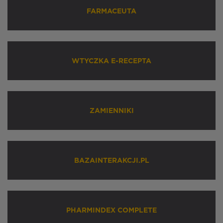
FARMACEUTA
WTYCZKA E-RECEPTA
ZAMIENNIKI
BAZAINTERAKCJI.PL
PHARMINDEX COMPLETE