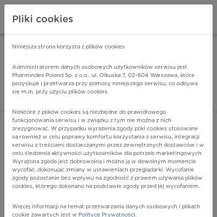
Pliki cookies
Niniejsza strona korzysta z plików cookies
Pharmindex Mobile
INSTALUJ
ZA DARMO - w Google Play
Administratorem danych osobowych użytkowników serwisu jest
Pharmindex Poland Sp. z o.o., ul. Olkuska 7, 02-604 Warszawa, które
pozyskuje i przetwarza przy pomocy niniejszego serwisu, co odbywa
Pharmindex - lider wi
się m.in. przy użyciu plików cookies.
ZALOGUJ SIĘ
ZAREJESTRUJ SIĘ
Niektóre z plików cookies są niezbędne do prawidłowego
funkcjonowania serwisu i w związku z tym nie można z nich
zrezygnować. W przypadku wyrażenia zgody pliki cookies stosowane
są również w celu poprawy komfortu korzystania z serwisu, integracji
serwisu z treściami dostarczanymi przez zewnętrznych dostawców i w
celu śledzenia aktywności użytkowników dla potrzeb marketingowych.
POKAŻ FILTRY
Wyrażona zgoda jest dobrowolna i można ją w dowolnym momencie
wycofać, dokonując zmiany w ustawieniach przeglądarki. Wycofanie
zgody pozostanie bez wpływu na zgodność z prawem używania plików
Pharmindex
cookies, którego dokonano na podstawie zgody przed jej wycofaniem.
lider wiedzy o lekach
Więcej informacji na temat przetwarzania danych osobowych i plikach
cookie zawartych jest w
Polityce Prywatności
.