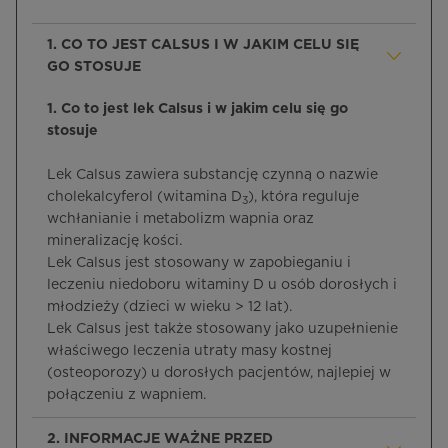
1. CO TO JEST CALSUS I W JAKIM CELU SIĘ
GO STOSUJE
1. Co to jest lek Calsus i w jakim celu się go
stosuje
Lek Calsus zawiera substancję czynną o nazwie
cholekalcyferol (witamina D
), która reguluje
3
wchłanianie i metabolizm wapnia oraz
mineralizację kości.
Lek Calsus jest stosowany w zapobieganiu i
leczeniu niedoboru witaminy D u osób dorosłych i
młodzieży (dzieci w wieku > 12 lat).
Lek Calsus jest także stosowany jako uzupełnienie
właściwego leczenia utraty masy kostnej
(osteoporozy) u dorosłych pacjentów, najlepiej w
połączeniu z wapniem.
2. INFORMACJE WAŻNE PRZED