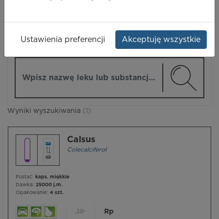
LEKI
Ustawienia preferencji
Akceptuję wszystkie
ZMIEŃ MODUŁ
Wpisz nazwę lub substancję czynną
Wyniki wyszukiwania
(1)
Calsus
Colecalciferol
Postać:
kaps. miękkie
Dawka:
25000 j.m.
Opakowanie:
4 szt.
18
Rp