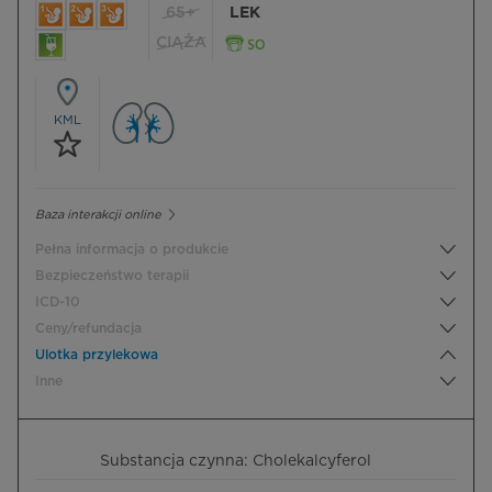
65+
LEK
CIĄŻA
KML
Baza interakcji online
Pełna informacja o produkcie
Bezpieczeństwo terapii
ICD-10
Ceny/refundacja
Ulotka przylekowa
Inne
Substancja czynna: Cholekalcyferol