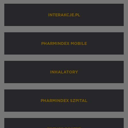
INTERAKCJE.PL
PHARMINDEX MOBILE
INHALATORY
PHARMINDEX SZPITAL