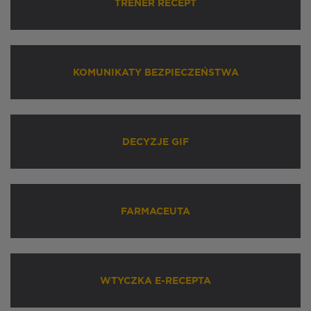
TRENER RECEPT
KOMUNIKATY BEZPIECZEŃSTWA
DECYZJE GIF
FARMACEUTA
WTYCZKA E-RECEPTA