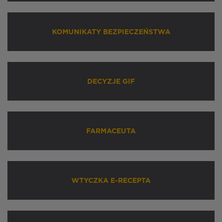
KOMUNIKATY BEZPIECZEŃSTWA
DECYZJE GIF
FARMACEUTA
WTYCZKA E-RECEPTA