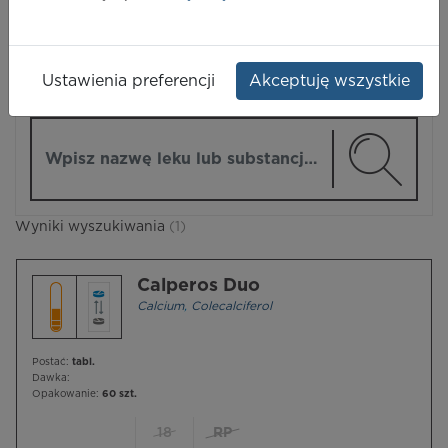
LEKI
Ustawienia preferencji
Akceptuję wszystkie
ZMIEŃ MODUŁ
Wpisz nazwę lub substancję czynną
Wyniki wyszukiwania
(1)
Calperos Duo
Calcium
,
Colecalciferol
Postać:
tabl.
Dawka:
Opakowanie:
60 szt.
18
RP