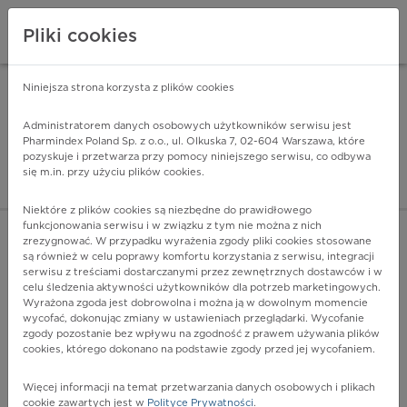
Pliki cookies
Niniejsza strona korzysta z plików cookies
Pharmindex Mobile
INSTALUJ
ZA DARMO - w Google Play
Administratorem danych osobowych użytkowników serwisu jest
Pharmindex Poland Sp. z o.o., ul. Olkuska 7, 02-604 Warszawa, które
pozyskuje i przetwarza przy pomocy niniejszego serwisu, co odbywa
Pharmindex - lider wi
się m.in. przy użyciu plików cookies.
ZALOGUJ SIĘ
ZAREJESTRUJ SIĘ
Niektóre z plików cookies są niezbędne do prawidłowego
funkcjonowania serwisu i w związku z tym nie można z nich
zrezygnować. W przypadku wyrażenia zgody pliki cookies stosowane
są również w celu poprawy komfortu korzystania z serwisu, integracji
serwisu z treściami dostarczanymi przez zewnętrznych dostawców i w
celu śledzenia aktywności użytkowników dla potrzeb marketingowych.
POKAŻ FILTRY
Wyrażona zgoda jest dobrowolna i można ją w dowolnym momencie
wycofać, dokonując zmiany w ustawieniach przeglądarki. Wycofanie
zgody pozostanie bez wpływu na zgodność z prawem używania plików
Pharmindex
cookies, którego dokonano na podstawie zgody przed jej wycofaniem.
lider wiedzy o lekach
Więcej informacji na temat przetwarzania danych osobowych i plikach
cookie zawartych jest w
Polityce Prywatności
.