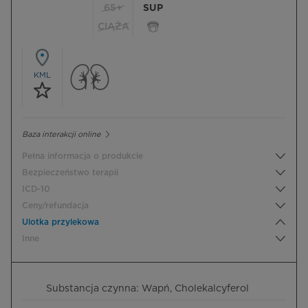
65+
SUP
CIĄŻA
KML
Baza interakcji online
Pełna informacja o produkcie
Bezpieczeństwo terapii
ICD-10
Ceny/refundacja
Ulotka przylekowa
Inne
Substancja czynna: Wapń, Cholekalcyferol