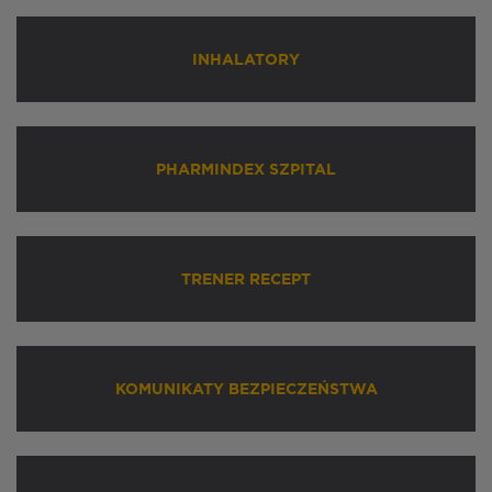
INHALATORY
PHARMINDEX SZPITAL
TRENER RECEPT
KOMUNIKATY BEZPIECZEŃSTWA