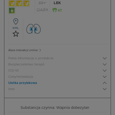
65+
LEK
CIĄŻA
KML
Baza interakcji online
Pełna informacja o produkcie
Bezpieczeństwo terapii
ICD-10
Ceny/refundacja
Ulotka przylekowa
Inne
Substancja czynna: Wapnia dobezylan