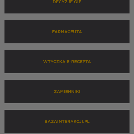
DECYZJE GIF
FARMACEUTA
WTYCZKA E-RECEPTA
ZAMIENNIKI
BAZAINTERAKCJI.PL