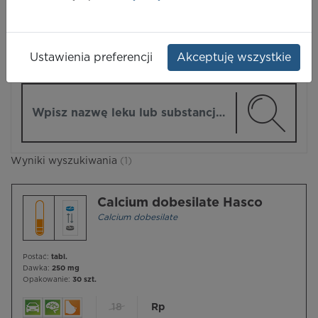
LEKI
Ustawienia preferencji
Akceptuję wszystkie
ZMIEŃ MODUŁ
Wpisz nazwę lub substancję czynną
Wyniki wyszukiwania
(1)
Calcium dobesilate Hasco
Calcium dobesilate
Postać:
tabl.
Dawka:
250 mg
Opakowanie:
30 szt.
18
Rp