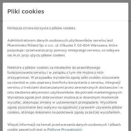
Pliki cookies
Niniejsza strona korzysta z plików cookies
Pharmindex Mobile
INSTALUJ
ZA DARMO - w Google Play
Administratorem danych osobowych użytkowników serwisu jest
Pharmindex Poland Sp. z o.o., ul. Olkuska 7, 02-604 Warszawa, które
pozyskuje i przetwarza przy pomocy niniejszego serwisu, co odbywa
Pharmindex - lider wi
się m.in. przy użyciu plików cookies.
ZALOGUJ SIĘ
ZAREJESTRUJ SIĘ
Niektóre z plików cookies są niezbędne do prawidłowego
funkcjonowania serwisu i w związku z tym nie można z nich
zrezygnować. W przypadku wyrażenia zgody pliki cookies stosowane
są również w celu poprawy komfortu korzystania z serwisu, integracji
serwisu z treściami dostarczanymi przez zewnętrznych dostawców i w
celu śledzenia aktywności użytkowników dla potrzeb marketingowych.
POKAŻ FILTRY
Wyrażona zgoda jest dobrowolna i można ją w dowolnym momencie
wycofać, dokonując zmiany w ustawieniach przeglądarki. Wycofanie
zgody pozostanie bez wpływu na zgodność z prawem używania plików
Pharmindex
cookies, którego dokonano na podstawie zgody przed jej wycofaniem.
lider wiedzy o lekach
Więcej informacji na temat przetwarzania danych osobowych i plikach
cookie zawartych jest w
Polityce Prywatności
.