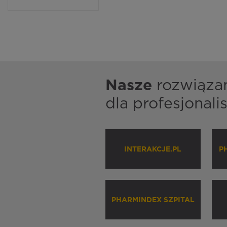
Nasze
rozwiąza
dla profesjonal
INTERAKCJE.PL
P
PHARMINDEX SZPITAL