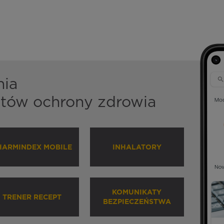
nia
istów ochrony zdrowia
HARMINDEX MOBILE
INHALATORY
KOMUNIKATY
TRENER RECEPT
BEZPIECZEŃSTWA