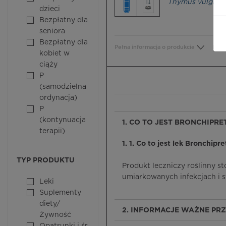
Thymus vulgaris
dzieci
Bezpłatny dla
seniora
Bezpłatny dla
Pełna informacja o produkcie
Bezp
kobiet w
ciąży
P
(samodzielna
ordynacja)
P
(kontynuacja
1. CO TO JEST BRONCHIPRE
terapii)
1. 1. Co to jest lek Bronchipr
TYP PRODUKTU
Produkt leczniczy roślinny s
umiarkowanych infekcjach i s
Leki
Suplementy
diety/
2. INFORMACJE WAŻNE PR
Żywność