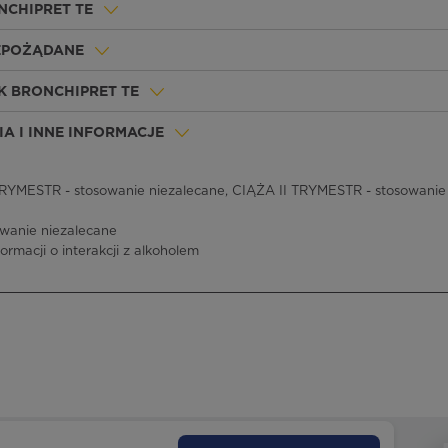
NCHIPRET TE
IEPOŻĄDANE
K BRONCHIPRET TE
A I INNE INFORMACJE
RYMESTR - stosowanie niezalecane, CIĄŻA II TRYMESTR - stosowanie 
owanie niezalecane
formacji o interakcji z alkoholem