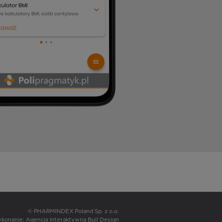
© PHARMINDEX Poland Sp. z o.o.
wykonanie:
Agencja Interaktywna Bull Design