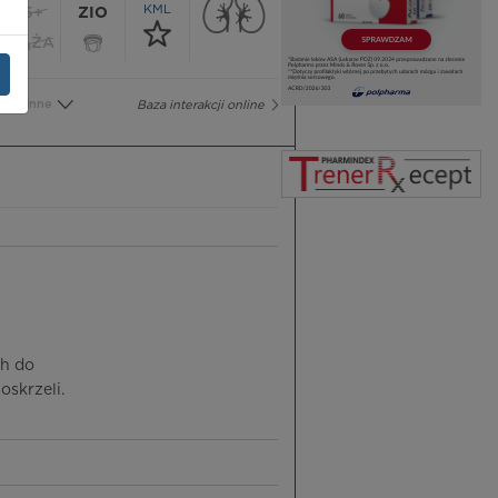
KML
65+
ZIO
CIĄŻA
Inne
Baza interakcji online
ch do
oskrzeli.