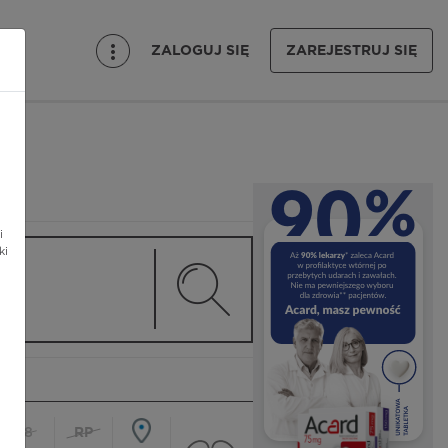
ZALOGUJ SIĘ
ZAREJESTRUJ SIĘ
i
ki
18
RP