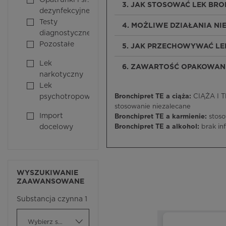
Opatrunki i śr.
3. JAK STOSOWAĆ LEK BRO
dezynfekcyjne
Testy
4. MOŻLIWE DZIAŁANIA N
diagnostyczne
Pozostałe
5. JAK PRZECHOWYWAĆ LE
Lek
6. ZAWARTOŚĆ OPAKOWANI
narkotyczny
Lek
psychotropowy
Bronchipret TE a ciąża:
CIĄŻA I T
stosowanie niezalecane
Import
Bronchipret TE a karmienie:
stos
docelowy
Bronchipret TE a alkohol:
brak in
WYSZUKIWANIE
ZAAWANSOWANE
Substancja czynna 1
Wybierz substancję czynną