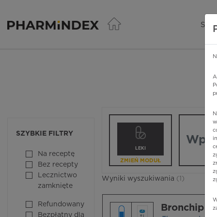
Pharmindex - lider wi
SER
N
A
P
p
N
Wpisz nazw
w
c
SZYBKIE FILTRY
i
c
LEKI
Na receptę
z
ZMIEŃ MODUŁ
z
Bez recepty
z
Lecznictwo
Wyniki wyszukiwania
(1)
z
zamknięte
W
Refundowany
Bronchipre
z
Bezpłatny dla