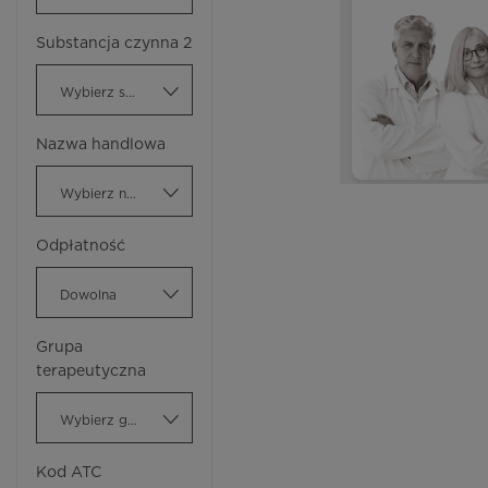
Substancja czynna 2
Wybierz substancję czynną
Nazwa handlowa
Wybierz nazwę handlową
Odpłatność
Dowolna
Grupa
terapeutyczna
Wybierz grupę terapeutyczną
Kod ATC