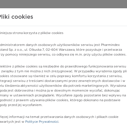
edzy o lekach
WISY PHARMINDEX
DATA LICENSING
SKLEP
Pliki cookies
iniejsza strona korzysta z plików cookies
Pharmindex
dministratorem danych osobowych użytkowników serwisu jest Pharmindex
oland Sp. z o.o., ul. Olkuska 7, 02-604 Warszawa, które pozyskuje i przetwarza
lider wiedzy o lekach
rzy pomocy niniejszego serwisu, co odbywa się m.in. przy użyciu plików cookies.
iektóre z plików cookies są niezbędne do prawidłowego funkcjonowania serwisu 
ę lub substancję czynną
 związku z tym nie można z nich zrezygnować. W przypadku wyrażenia zgody pli
ookies stosowane są również w celu poprawy komfortu korzystania z serwisu,
ntegracji serwisu z treściami dostarczanymi przez zewnętrznych dostawców i w
elu śledzenia aktywności użytkowników dla potrzeb marketingowych. Wyrażona
goda jest dobrowolna i można ją w dowolnym momencie wycofać, dokonując
miany w ustawieniach przeglądarki. Wycofanie zgody pozostanie bez wpływu na
godność z prawem używania plików cookies, którego dokonano na podstawie
gody przed jej wycofaniem.
ięcej informacji na temat przetwarzania danych osobowych i plikach cookie
t TE
Postać:
syrop
awartych jest w
Polityce Prywatności
.
Dawka: