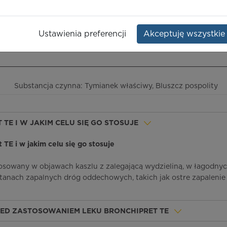
,
Hedera helix
Opakowanie:
but. 100 ml
Ustawienia preferencji
Akceptuję wszystkie
ieczeństwo terapii
ICD-10
Ceny/refundacja
Ulotka przylekowa
Substancja czynna: Tymianek właściwy, Bluszcz pospolity
T TE I W JAKIM CELU SIĘ GO STOSUJE
et TE i w jakim celu się go stosuje
tosowany w objawach kaszlu z zalegającą wydzieliną, w łagodny
tanach zapalnych dróg oddechowych, takich jak ostre zapalenie 
ZED ZASTOSOWANIEM LEKU BRONCHIPRET TE