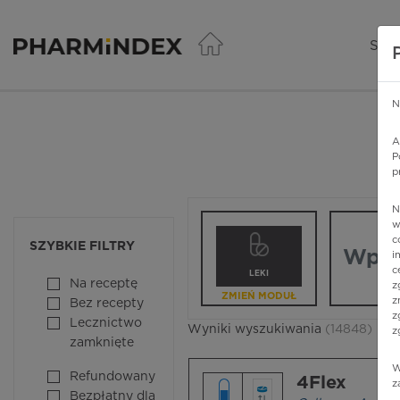
Pharmindex - lider wi
SER
N
A
P
p
N
Wpisz nazw
w
c
SZYBKIE FILTRY
i
c
LEKI
Na receptę
z
ZMIEŃ MODUŁ
z
Bez recepty
z
Lecznictwo
Wyniki wyszukiwania
(14848)
z
zamknięte
W
Refundowany
4Flex
z
Bezpłatny dla