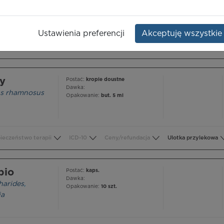
ic acid
Dawka:
10 g+20 mg
Opakowanie:
30 saszetek 10,02 g
Ustawienia preferencji
Akceptuję wszystkie
ieczeństwo terapii
ICD-10
Ceny/refundacja
Ulotka przylekowa
by
Postać:
krople doustne
Dawka:
lus rhamnosus
Opakowanie:
but. 5 ml
ieczeństwo terapii
ICD-10
Ceny/refundacja
Ulotka przylekowa
bio
Postać:
kaps.
Dawka:
harides
,
Opakowanie:
10 szt.
ia