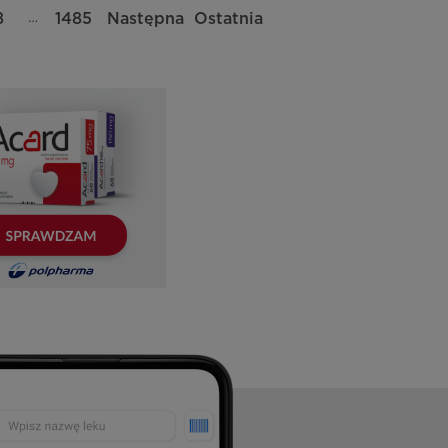
…
8
1485
Następna
Ostatnia