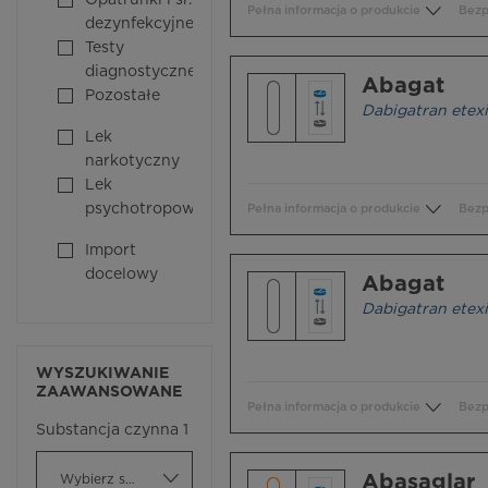
Opatrunki i śr.
Pełna informacja o produkcie
Bezp
dezynfekcyjne
Testy
diagnostyczne
Abagat
Pozostałe
Dabigatran etexi
Lek
narkotyczny
Lek
psychotropowy
Pełna informacja o produkcie
Bezp
Import
docelowy
Abagat
Dabigatran etexi
WYSZUKIWANIE
ZAAWANSOWANE
Pełna informacja o produkcie
Bezp
Substancja czynna 1
Abasaglar
Wybierz substancję czynną