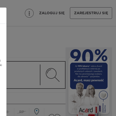
ZALOGUJ SIĘ
ZAREJESTRUJ SIĘ
i
ki
18
RP