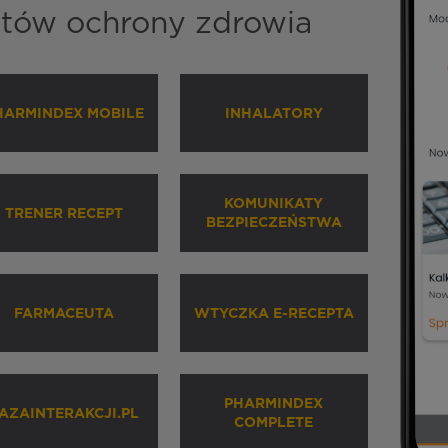
istów ochrony zdrowia
HARMINDEX MOBILE
INHALATORY
KOMUNIKATY
TRENER RECEPT
BEZPIECZEŃSTWA
FARMACEUTA
WTYCZKA E-RECEPTA
PHARMINDEX
AZAINTERAKCJI.PL
COMPLETE