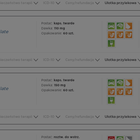
ieczeństwo terapii
ICD-10
Ceny/refundacja
Ulotka przylekowa
Postać:
kaps. twarde
Dawka:
110 mg
late
Opakowanie:
60 szt.
ieczeństwo terapii
ICD-10
Ceny/refundacja
Ulotka przylekowa
Postać:
kaps. twarde
Dawka:
150 mg
late
Opakowanie:
60 szt.
ieczeństwo terapii
ICD-10
Ceny/refundacja
Ulotka przylekowa
Postać:
roztw. do wstrz.