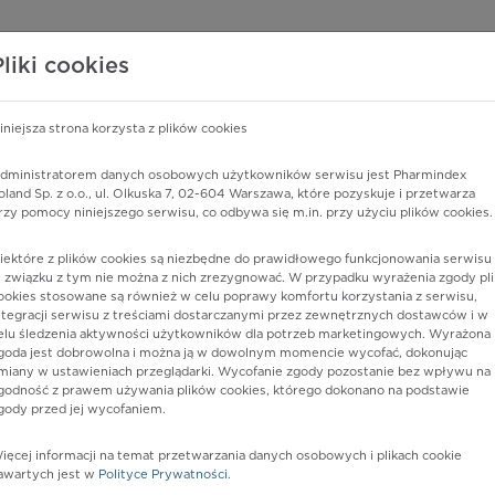
edzy o lekach
WISY PHARMINDEX
DATA LICENSING
SKLEP
Pliki cookies
iniejsza strona korzysta z plików cookies
Pharmindex
dministratorem danych osobowych użytkowników serwisu jest Pharmindex
oland Sp. z o.o., ul. Olkuska 7, 02-604 Warszawa, które pozyskuje i przetwarza
lider wiedzy o lekach
rzy pomocy niniejszego serwisu, co odbywa się m.in. przy użyciu plików cookies.
iektóre z plików cookies są niezbędne do prawidłowego funkcjonowania serwisu 
ę lub substancję czynną
 związku z tym nie można z nich zrezygnować. W przypadku wyrażenia zgody pli
ookies stosowane są również w celu poprawy komfortu korzystania z serwisu,
ntegracji serwisu z treściami dostarczanymi przez zewnętrznych dostawców i w
elu śledzenia aktywności użytkowników dla potrzeb marketingowych. Wyrażona
goda jest dobrowolna i można ją w dowolnym momencie wycofać, dokonując
miany w ustawieniach przeglądarki. Wycofanie zgody pozostanie bez wpływu na
godność z prawem używania plików cookies, którego dokonano na podstawie
gody przed jej wycofaniem.
ięcej informacji na temat przetwarzania danych osobowych i plikach cookie
Postać:
proszek do sporz. zaw.
awartych jest w
Polityce Prywatności
.
doustnej