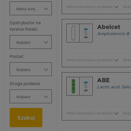
Pełna informacja o produkcie
Bezp
Wpisz kod ATC
Dystrybutor na
Abelcet
terenie Polski:
Amphotericin B
Wybierz
Postać:
Pełna informacja o produkcie
Bezp
Wybierz
ABE
Droga podania
Lactic acid
,
Salic
Wybierz
Pełna informacja o produkcie
Bezp
Szukaj