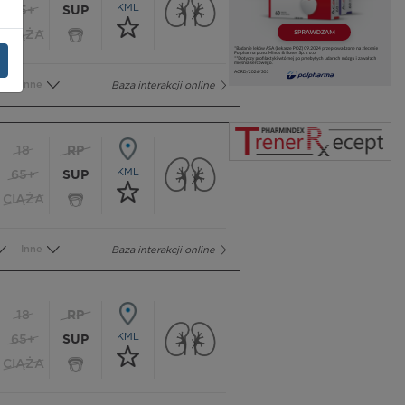
KML
65+
SUP
CIĄŻA
Inne
Baza interakcji online
18
RP
KML
65+
SUP
CIĄŻA
Inne
Baza interakcji online
18
RP
KML
65+
SUP
CIĄŻA