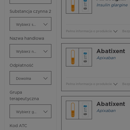
Insulin glargine
Substancja czynna 2
Wybierz substancję czynną
Pełna informacja o produkcie
Bezp
Nazwa handlowa
Abatixent
Wybierz nazwę handlową
Apixaban
Odpłatność
Dowolna
Pełna informacja o produkcie
Bezp
Grupa
terapeutyczna
Abatixent
Apixaban
Wybierz grupę terapeutyczną
Kod ATC