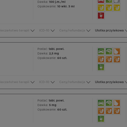
Dawka:
100 j.m./ml
Opakowanie:
10 wkł. 3 ml
ieczeństwo terapii
ICD-10
Ceny/refundacja
Ulotka przylekowa
Postać:
tabl. powl.
Dawka:
2,5 mg
Opakowanie:
60 szt.
ieczeństwo terapii
ICD-10
Ceny/refundacja
Ulotka przylekowa
Postać:
tabl. powl.
Dawka:
5 mg
Opakowanie:
60 szt.