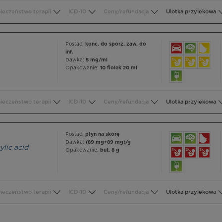
ieczeństwo terapii
ICD-10
Ceny/refundacja
Ulotka przylekowa
Postać:
konc. do sporz. zaw. do
inf.
Dawka:
5 mg/ml
Opakowanie:
10 fiolek 20 ml
ieczeństwo terapii
ICD-10
Ceny/refundacja
Ulotka przylekowa
Postać:
płyn na skórę
Dawka:
(89 mg+89 mg)/g
ylic acid
Opakowanie:
but. 8 g
ieczeństwo terapii
ICD-10
Ceny/refundacja
Ulotka przylekowa