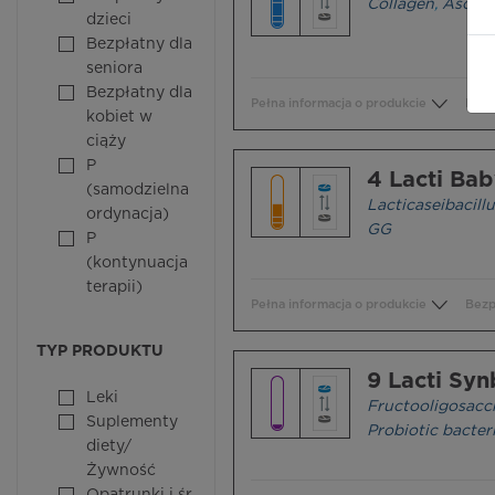
Collagen
,
Ascorb
dzieci
Bezpłatny dla
seniora
Bezpłatny dla
Pełna informacja o produkcie
Bezp
kobiet w
ciąży
P
4 Lacti Ba
(samodzielna
Lacticaseibacil
ordynacja)
GG
P
(kontynuacja
terapii)
Pełna informacja o produkcie
Bezp
TYP PRODUKTU
9 Lacti Syn
Leki
Fructooligosacc
Suplementy
Probiotic bacter
diety/
Żywność