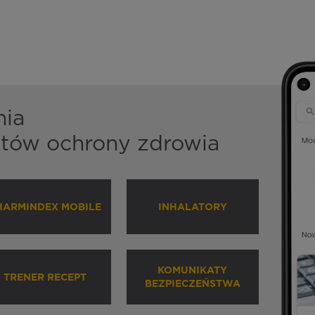
nia
istów ochrony zdrowia
HARMINDEX MOBILE
INHALATORY
KOMUNIKATY
TRENER RECEPT
BEZPIECZEŃSTWA