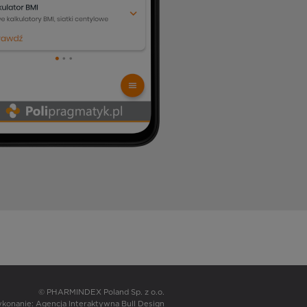
© PHARMINDEX Poland Sp. z o.o.
wykonanie:
Agencja Interaktywna Bull Design