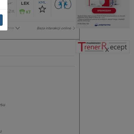
KML
65+
LEK
CIĄŻA
Inne
Baza interakcji online
esu
u