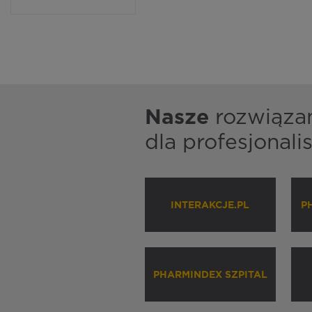
Nasze
rozwiąza
dla profesjonal
INTERAKCJE.PL
P
PHARMINDEX SZPITAL