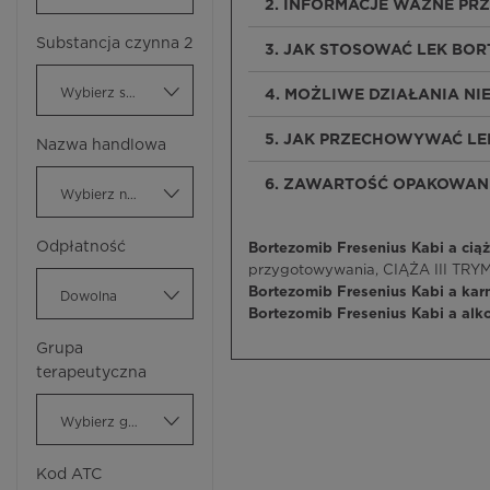
2. INFORMACJE WAŻNE PR
Substancja czynna 2
3. JAK STOSOWAĆ LEK BOR
Wybierz substancję czynną
4. MOŻLIWE DZIAŁANIA N
5. JAK PRZECHOWYWAĆ LE
Nazwa handlowa
6. ZAWARTOŚĆ OPAKOWANI
Wybierz nazwę handlową
Odpłatność
Bortezomib Fresenius Kabi a ciąż
przygotowywania, CIĄŻA III TRYM
Bortezomib Fresenius Kabi a kar
Dowolna
Bortezomib Fresenius Kabi a alk
Grupa
terapeutyczna
Wybierz grupę terapeutyczną
Kod ATC