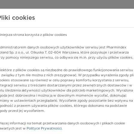
edzy o lekach
WISY PHARMINDEX
DATA LICENSING
SKLEP
Pliki cookies
iniejsza strona korzysta z plików cookies
Pharmindex
dministratorem danych osobowych użytkowników serwisu jest Pharmindex
oland Sp. z o.o., ul. Olkuska 7, 02-604 Warszawa, które pozyskuje i przetwarza
lider wiedzy o lekach
rzy pomocy niniejszego serwisu, co odbywa się m.in. przy użyciu plików cookies.
iektóre z plików cookies są niezbędne do prawidłowego funkcjonowania serwisu 
ę lub substancję czynną
 związku z tym nie można z nich zrezygnować. W przypadku wyrażenia zgody pli
ookies stosowane są również w celu poprawy komfortu korzystania z serwisu,
ntegracji serwisu z treściami dostarczanymi przez zewnętrznych dostawców i w
elu śledzenia aktywności użytkowników dla potrzeb marketingowych. Wyrażona
goda jest dobrowolna i można ją w dowolnym momencie wycofać, dokonując
miany w ustawieniach przeglądarki. Wycofanie zgody pozostanie bez wpływu na
godność z prawem używania plików cookies, którego dokonano na podstawie
gody przed jej wycofaniem.
ięcej informacji na temat przetwarzania danych osobowych i plikach cookie
b
Postać:
proszek do sporz. roztw.
awartych jest w
Polityce Prywatności
.
do wstrz.