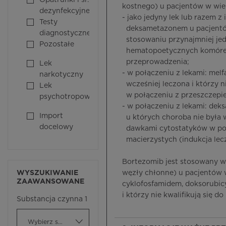
Opatrunki i śr.
kostnego) u pacjentów w wiek
dezynfekcyjne
- jako jedyny lek lub razem 
Testy
deksametazonem u pacjentów,
diagnostyczne
stosowaniu przynajmniej jedn
Pozostałe
hematopoetycznych komórek 
przeprowadzenia;
Lek
- w połączeniu z lekami: mel
narkotyczny
wcześniej leczona i którzy n
Lek
w połączeniu z przeszczepi
psychotropowy
- w połączeniu z lekami: de
Import
u których choroba nie była w
docelowy
dawkami cytostatyków w po
macierzystych (indukcja lecz
Bortezomib jest stosowany w
WYSZUKIWANIE
węzły chłonne) u pacjentów w
ZAAWANSOWANE
cyklofosfamidem, doksorubicy
i którzy nie kwalifikują się
Substancja czynna 1
Wybierz substancję czynną