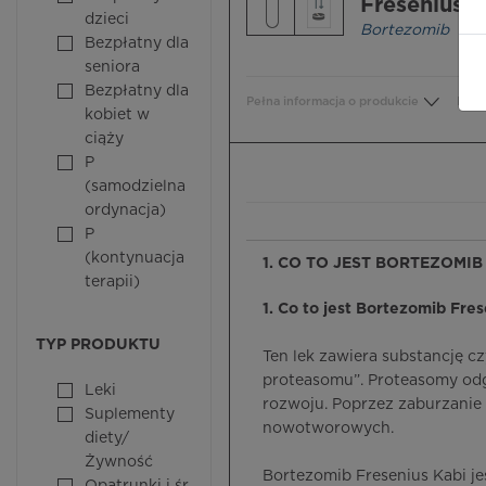
Fresenius 
dzieci
Bortezomib
Bezpłatny dla
seniora
Bezpłatny dla
Pełna informacja o produkcie
Bezp
kobiet w
ciąży
P
(samodzielna
ordynacja)
P
(kontynuacja
1. CO TO JEST BORTEZOMIB
terapii)
1. Co to jest Bortezomib Fres
TYP PRODUKTU
Ten lek zawiera substancję c
proteasomu”. Proteasomy odgr
Leki
rozwoju. Poprzez zaburzanie
Suplementy
nowotworowych.
diety/
Żywność
Bortezomib Fresenius Kabi j