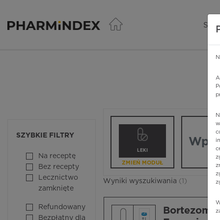
Pharmindex - lider wi
SER
N
A
P
p
N
Wpisz nazw
w
c
SZYBKIE FILTRY
i
c
LEKI
Na receptę
z
ZMIEŃ MODUŁ
z
Bez recepty
z
Lecznictwo
Wyniki wyszukiwania
(1)
z
zamknięte
W
Refundowany
Bortezomi
z
Bezpłatny dla