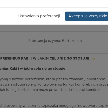
Kabi
Dawka:
3,5 mg
Opakowanie:
fiolka
Ustawienia preferencji
Akceptuję wszystkie
ieczeństwo terapii
ICD-10
Ceny/refundacja
Ulotka przylekowa
Substancja czynna: Bortezomib
 FRESENIUS KABI I W JAKIM CELU SIĘ GO STOSUJE
enius Kabi i w jakim celu się go stosuje
zynną o nazwie bortezomib, która jest tak zwanym „inhibitorem
ywają istotną rolę w kontrolowaniu funkcji komórek i ich proc
 ich funkcji bortezomib może prowadzić do śmierci komórek
est stosowany w leczeniu szpiczaka mnogiego (nowotworu szpik