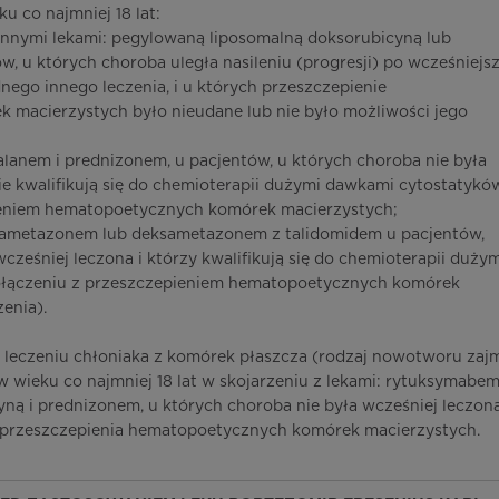
u co najmniej 18 lat:
z innymi lekami: pegylowaną liposomalną doksorubicyną lub
 u których choroba uległa nasileniu (progresji) po wcześniejs
ego innego leczenia, i u których przeszczepienie
macierzystych było nieudane lub nie było możliwości jego
falanem i prednizonem, u pacjentów, u których choroba nie była
ie kwalifikują się do chemioterapii dużymi dawkami cytostatykó
eniem hematopoetycznych komórek macierzystych;
ksametazonem lub deksametazonem z talidomidem u pacjentów,
cześniej leczona i którzy kwalifikują się do chemioterapii dużym
łączeniu z przeszczepieniem hematopoetycznych komórek
enia).
 leczeniu chłoniaka z komórek płaszcza (rodzaj nowotworu zaj
 wieku co najmniej 18 lat w skojarzeniu z lekami: rytuksymabem
ną i prednizonem, u których choroba nie była wcześniej leczon
 do przeszczepienia hematopoetycznych komórek macierzystych.