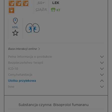
65+
LEK
CIĄŻA
KML
Baza interakcji online
Pełna informacja o produkcie
Bezpieczeństwo terapii
ICD-10
Ceny/refundacja
Ulotka przylekowa
Inne
Substancja czynna: Bisoprolol fumaranu