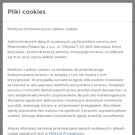
Pliki cookies
Niniejsza strona korzysta z plików cookies
Pharmindex Mobile
INSTALUJ
ZA DARMO - w Google Play
Administratorem danych osobowych użytkowników serwisu jest
Pharmindex Poland Sp. z o.o., ul. Olkuska 7, 02-604 Warszawa, które
pozyskuje i przetwarza przy pomocy niniejszego serwisu, co odbywa
Pharmindex - lider wi
się m.in. przy użyciu plików cookies.
ZALOGUJ SIĘ
ZAREJESTRUJ SIĘ
Niektóre z plików cookies są niezbędne do prawidłowego
funkcjonowania serwisu i w związku z tym nie można z nich
zrezygnować. W przypadku wyrażenia zgody pliki cookies stosowane
są również w celu poprawy komfortu korzystania z serwisu, integracji
serwisu z treściami dostarczanymi przez zewnętrznych dostawców i w
celu śledzenia aktywności użytkowników dla potrzeb marketingowych.
POKAŻ FILTRY
Wyrażona zgoda jest dobrowolna i można ją w dowolnym momencie
wycofać, dokonując zmiany w ustawieniach przeglądarki. Wycofanie
zgody pozostanie bez wpływu na zgodność z prawem używania plików
Pharmindex
cookies, którego dokonano na podstawie zgody przed jej wycofaniem.
lider wiedzy o lekach
Więcej informacji na temat przetwarzania danych osobowych i plikach
cookie zawartych jest w
Polityce Prywatności
.