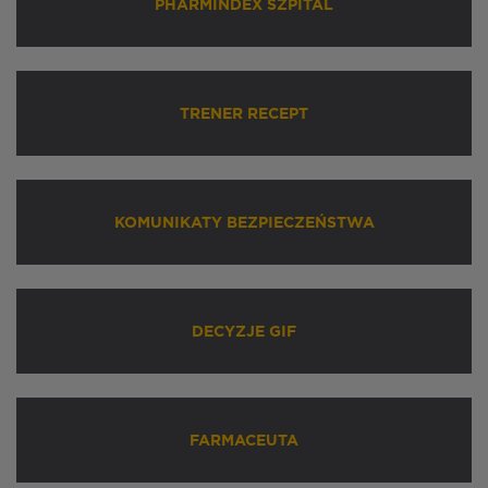
PHARMINDEX SZPITAL
TRENER RECEPT
KOMUNIKATY BEZPIECZEŃSTWA
DECYZJE GIF
FARMACEUTA